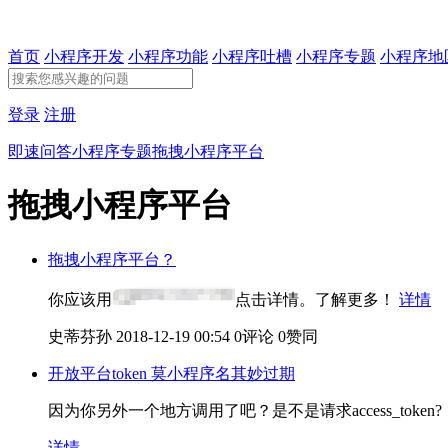
首页
小程序开发
小程序功能
小程序吐槽
小程序专题
小程序地
登录
注册
即速问答
小程序专题
拖拽小程序平台
拖拽小程序平台
拖拽小程序平台？
你应该用
点击详情。了解更多！
详情
史蒂芬孙
2018-12-19 00:54
0评论
0赞同
开放平台token 莫小程序名其妙过期
因为你另外一个地方调用了吧？是不是请求access_token?
详情