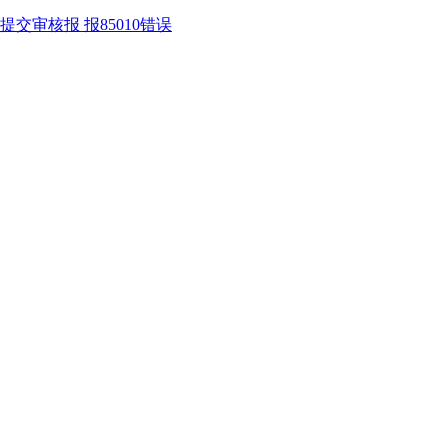
审核报 报85010错误