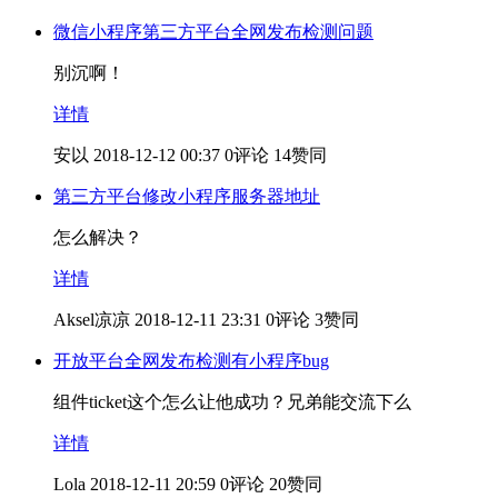
微信小程序第三方平台全网发布检测问题
别沉啊！
详情
安以
2018-12-12 00:37
0评论
14赞同
第三方平台修改小程序服务器地址
怎么解决？
详情
Aksel凉凉
2018-12-11 23:31
0评论
3赞同
开放平台全网发布检测有小程序bug
组件ticket这个怎么让他成功？兄弟能交流下么
详情
Lola
2018-12-11 20:59
0评论
20赞同