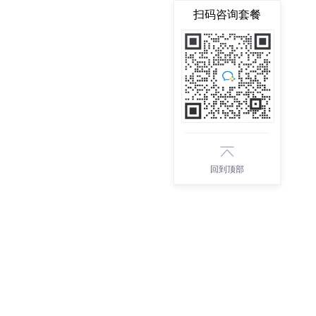
扫码咨询套餐
回到顶部