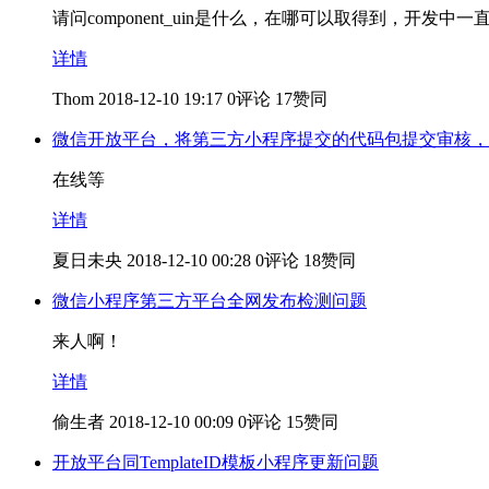
请问component_uin是什么，在哪可以取得到，开发中
详情
Thom
2018-12-10 19:17
0评论
17赞同
微信开放平台，将第三方小程序提交的代码包提交审核，提交
在线等
详情
夏日未央
2018-12-10 00:28
0评论
18赞同
微信小程序第三方平台全网发布检测问题
来人啊！
详情
偷生者
2018-12-10 00:09
0评论
15赞同
开放平台同TemplateID模板小程序更新问题