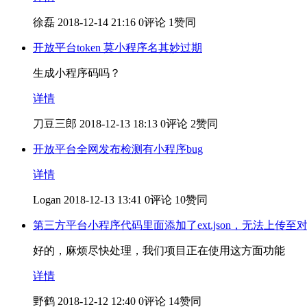
徐磊
2018-12-14 21:16
0评论
1赞同
开放平台token 莫小程序名其妙过期
生成小程序码吗？
详情
刀豆三郎
2018-12-13 18:13
0评论
2赞同
开放平台全网发布检测有小程序bug
详情
Logan
2018-12-13 13:41
0评论
10赞同
第三方平台小程序代码里面添加了ext.json，无法上传至
好的，麻烦尽快处理，我们项目正在使用这方面功能
详情
野鹤
2018-12-12 12:40
0评论
14赞同