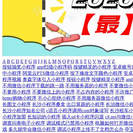
A
B
C
D
E
F
G
H
I
J
K
L
M
N
O
P
Q
R
S
T
U
V
W
X
Y
Z
按钮抽奖小程序
app扫描小程序码
按键精灵的小程序
安卓账号
中小程序
阿里云PTS微信小程序
按下修改文字颜色小程序
安卓
程序视频
奥森字体引入小程序
按钮小程序
按键精灵小程序
a
不用微信小程序下载的跳一跳
不用服务器的小程序
不要微信小
不要用小程序
不要微信上的小程序
不占内存的小程序
不许推
better购物小程序
不小心拒绝小程序
不用服务器微信小程序
长图文小程序
长沙小程序桑拿
出口算题的小程序
长治微信小
长沙小程序知名公司
c语言小程序调用com对象读写
长沙租车
小程序加盟
长知识的小程序
插入sd卡小程序闪退
c#.net与
调查问卷电子小程序
调试模式已禁用小程序
电脑如何打开微信
戏
多久能学会微信小程序
调试小程序上传不了文档怎么办
夺