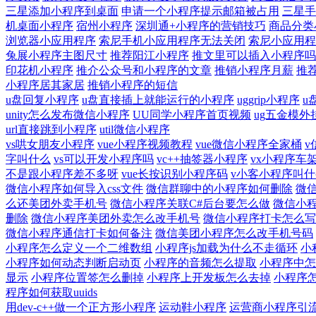
三星添加小程序到桌面
申请一个小程序提示邮箱被占用
三星手
机桌面小程序
宿州小程序
深圳通+小程序的营销技巧
商品分类
浏览器小应用程序
索尼手机小应用程序无法关闭
索尼小应用程
兔展小程序主图尺寸
推荐阳江小程序
推文里可以插入小程序吗
印花机小程序
推介公众号和小程序的文章
推销小程序月薪
推
小程序居其家居
推销小程序的短信
u盘回复小程序
u盘直接插上就能运行的小程序
uggrip小程序
u
unity怎么发布微信小程序
UU同学小程序首页视频
ug五金模外
url直接跳到小程序
util微信小程序
vs哄女朋友小程序
vue小程序视频教程
vue微信小程序全家桶
v
字叫什么
vs可以开发小程序吗
vc++抽签器小程序
vx小程序车
不是跟小程序差不多呀
vue长按识别小程序码
v小客小程序叫什
微信小程序如何导入css文件
微信群聊中的小程序如何删除
微
么还美团外卖手机号
微信小程序关联C#后台要怎么做
微信小程
删除
微信小程序美团外卖怎么改手机号
微信小程序打卡怎么写
微信小程序通信打卡如何备注
微信美团小程序怎么改手机号码
小程序怎么定义一个二维数组
小程序js加载为什么不走循环
小
小程序如何动态判断启动页
小程序的音频怎么提取
小程序中怎
显示
小程序位置签怎么删掉
小程序上开发板怎么去掉
小程序怎
程序如何获取uuids
用dev-c++做一个正方形小程序
运动鞋小程序
运营商小程序引