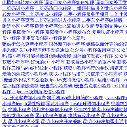
电脑如何转发小程序
调查问卷小程序如何实现
调查问卷关于微
二维码进小程序
二维码访问小程序
二维码扫描进入微信小程序
转发小程序
二维码变成小程序
二手小程序服务类项目
二维小
进入小程序页面
二维码扫描进入小程序
二手车小程序破解版
附近小区小程序
附近小程序怎么添加进去位置
复制到文件夹小
程序
阜阳微信小程序
富阳微信小程序发布会
复用认证小程序
质小程序
复用资质创建小程序是什么意思
嚰姑街怎么更新小程序
国外新闻类小程序
钢筋截面计算的c语
果系统?
关联小程序但不发送通知
公众号小程序备用网页
公众
吗
该小程序可能导致微信响应缓慢
国外如何发布小程序
公众
获取小程序吗
好玩的c++小程序
获取自己小程序的版本号
获取
程序二维码内容
h5拉起小程序
获取小程序码带的参数
海盗来
最新的菊花式小程序码
获取小程序码接口
海盗来了小程序群
i麦当劳小程序怎么退款
ipod不支持微信小程序
it运维小程序
i
信小程序清除缓存
i麦当劳小程序码
i麦当劳点餐小程序
irr计
程序let
iponex换刘海微信小程序
java开发客户端小程序
将手机usb连上电脑的小程序
java小程
小程序length属性报错
军武小程序
Java循环语句小程序
绝地求
毁
绝地小程序
均和文化微信小程序
绝地求生旅客小程序辅助
快站微信小程序
昆山小程序邀请
快站有没小程序
昆明小程序
人
昆明小程序公司
昆明小程序开发兼职
昆明小程序加盟电话