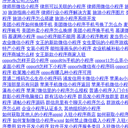
序开发公司怎么样
律师所微信小程序
律所可以关联的小程序
律师用微信小程序
30
旅游指南小程序
律师行业小程序解决方案
旅游小程序图片
程序
旅游小程序怎么搭建
旅游小程序系统开发
美团小程序如何换绑手机
美团微信小程序手机号换了怎么办
麦
程序账号
美团外卖小程序怎么换绑
美团小程序换手机号
慕课
吗
慕课网小程序
mui小程序能不能用
慕课小程序教程
麦当劳小
农业微信小程序
女王的新款微信小程序
女生爱玩的小程序游戏
特产小程序
女装小程序
能拍漫画头的小程序
农业机械补贴小
程序商城怎么样
女王新款小程序商家入驻
oppor9s怎样开启小程序
oppoR9s手机的小程序
oppor11怎么弄
桌面小程序
oppor9怎样下小程序
oppor9s微信有小程序吗
opp
程序
欧莱雅小程序
oppo有哪几种小程序可用
普通二维码怎么生存小程序码
浦发信用卡微信小程序
苹果4s
序顶部显示有问题
苹果手机微信小程序返回
苹果手机微信小程
瀑布小程序
苹果7微信里的小程序怎么授权
普通小程序入门介
群影小程序电脑接口
群有活动小程序
群员发小程序放群里
群
程序
请帖小程序源码
群信息里有个聊天小程序怎么
群游戏小
序怎么样
企业小程序认证多久
其他组织的小程序
如何获取其他人的小程序appid
入驻小程序商店
如何获取小程序的
程序
如何复制微信小程序wxml
如何禁止微信载入小程序
入驻小
序费用
软件开发小程序
软件开发小程序服务类目
入驻微信小