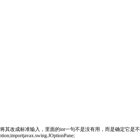
输入，里面的int一句不是没有用，而是确定它是不是整数。代码如下：/**
ption;importjavax.swing.JOptionPane;