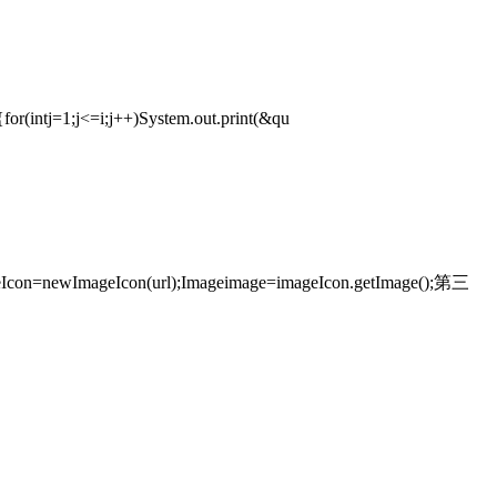
or(intj=1;j<=i;j++)System.out.print(&qu
on=newImageIcon(url);Imageimage=imageIcon.getImage();第三