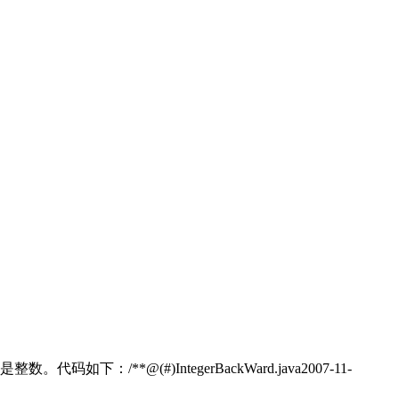
@(#)IntegerBackWard.java2007-11-