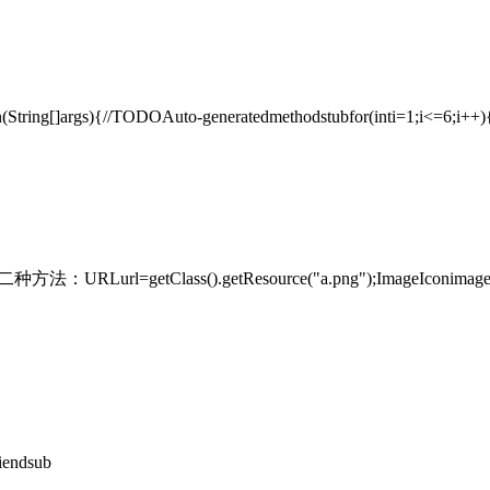
tring[]args){//TODOAuto-generatedmethodstubfor(inti=1;i<=6;i++){f
方法：URLurl=getClass().getResource("a.png");ImageIconimageIc
tiendsub