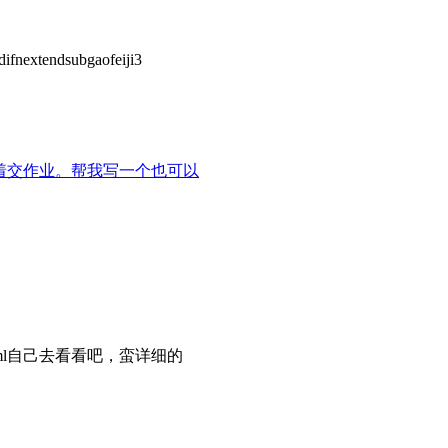
ndifnextendsubgaofeiji3
着交作业。帮我写一个也可以
22081a.html自己去看看吧，蛮详细的