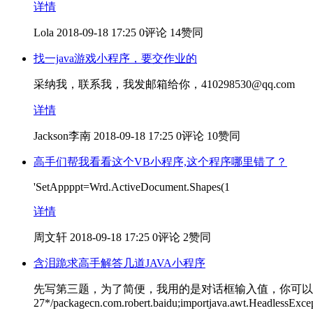
详情
Lola
2018-09-18 17:25
0评论
14赞同
找一java游戏小程序，要交作业的
采纳我，联系我，我发邮箱给你，410298530@qq.com
详情
Jackson李南
2018-09-18 17:25
0评论
10赞同
高手们帮我看看这个VB小程序,这个程序哪里错了？
'SetAppppt=Wrd.ActiveDocument.Shapes(1
详情
周文轩
2018-09-18 17:25
0评论
2赞同
含泪跪求高手解答几道JAVA小程序
先写第三题，为了简便，我用的是对话框输入值，你可以将其改成标准
27*/packagecn.com.robert.baidu;importjava.awt.HeadlessExce