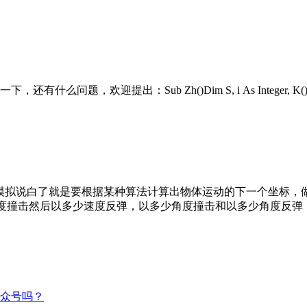
ub Zh()Dim S, i As Integer, K(), E As String, 
模拟说白了就是要根据某种算法计算出物体运动的下一个坐标，
速度撞击然后以多少速度反弹，以多少角度撞击和以多少角度反
众号吗？