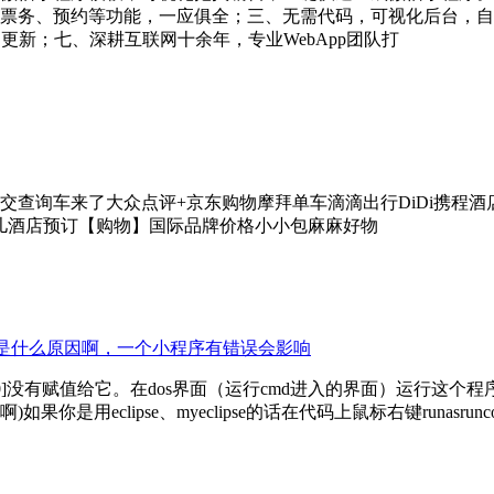
票务、预约等功能，一应俱全；三、无需代码，可视化后台，自
更新；七、深耕互联网十余年，专业WebApp团队打
交查询车来了大众点评+京东购物摩拜单车滴滴出行DiDi携程
儿酒店预订【购物】国际品牌价格小小包麻麻好物
竟是什么原因啊，一个小程序有错误会影响
给它。在dos界面（运行cmd进入的界面）运行这个程序命令应该为javacP
ipse、myeclipse的话在代码上鼠标右键runasrunconfigu