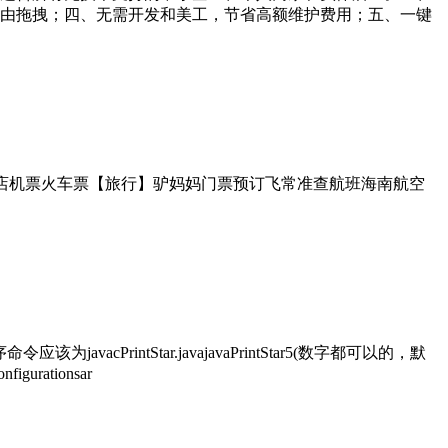
由拖拽；四、无需开发和美工，节省高额维护费用；五、一键
酒店机票火车票【旅行】驴妈妈门票预订飞常准查航班海南航空
rintStar.javajavaPrintStar5(数字都可以的，默
rationsar