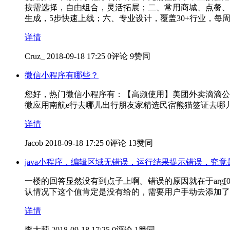
按需选择，自由组合，灵活拓展；二、常用商城、点餐、
生成，5步快速上线；六、专业设计，覆盖30+行业，每周
详情
Cruz_
2018-09-18 17:25
0评论
9赞同
微信小程序有哪些？
您好，热门微信小程序有：【高频使用】美团外卖滴滴公
微应用南航e行去哪儿出行朋友家精选民宿熊猫签证去哪
详情
Jacob
2018-09-18 17:25
0评论
13赞同
java小程序，编辑区域无错误，运行结果提示错误，究
一楼的回答显然没有到点子上啊。错误的原因就在于arg[0]没有赋值
认情况下这个值肯定是没有给的，需要用户手动去添加了啊)如果你是用ecl
详情
李大莉
2018-09-18 17:25
0评论
1赞同