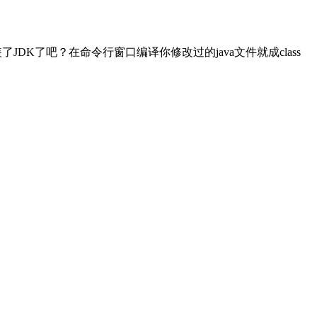
装了JDK了吧？在命令行窗口编译你修改过的java文件就成class