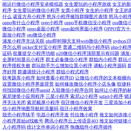
能运行微信小程序安卓模拟器
女生爱玩的小程序游戏
女王的新
程序
女生爱玩的微信小程序
女票小程序
女生的小程序
女王的
什么
诺亚方舟小程序
怒斥小程序摧毁群聊图片表情
怒马小程
oppo有什么小程序
orge小程序
oppo手机微信没小程序
oss微
微信小程序
oppo桌面小程序
oppo如何界面小程序
OPPO官方
面放小程序
oto微信小程序
浦发小程序无法关联
php即时聊天支持web微信小程序
pytho
序怎么用
picker支付宝小程序
普通二维码与小程序码
php小
证码
批量提交小程序功能
p20微信小程序顶部显示有问题
浦发
全屏时间显示小程序
群主必备微信小程序
群组内小程序
群玩
程序授权失败
群玩助手怎么增加位置小程序
请帖小程序源码
序好用
群邀请统计小程序
群组小程式程序
软考题库小程序
如何查看小程序ID
让微信小程序的文本框横
设置微信小程序界面背景
如何修改微信小程序小店头像
软捷科
何找回微信小程序appid
入驻微信小程序合同
如何让小程序的
索尼便签小应用程序
三星小程序
索尼z2小程序
safari小程序
锁
序无法关闭
索尼截屏小程序
宿迁微信小程序开发
三星添加小
信小程序地图导航耗流量吗
宿迁小程序效果
脱壳小程序练手
屯昌小程序开发
托拉拽小程序
推文如何连接
小程序原始id找账号
腾讯小程序云上传语音403
推文如何链接
入小程序吗
统计文件单词小程序
拖拽组件小程序插件