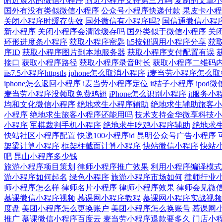
附近展示的微信小程序
附近小程序支持第三方吗
复制的文章小
国外有没有类似微信小程序
公众号小程序快递付款
果皮卡小程
关闭小程序时缓存失效
国外微信有小程序吗?
国信通微信小程
新小程序
关闭小程序会清除缓存吗
国外类似于微信小程序
关
环形进度条小程序
获取小程序密匙
h5按钮调用小程序分享
获
序ID
获取小程序图片到本地服务器
获取小程序支付配置有误
接口
获取小程序路径
获取小程序录音时长
获取小程序二维码
iis7.5小程序httpstls
iphone怎么取消小程序
i麦当劳小程序怎么取
iphone怎么返回小程序
i麦当劳小程序定位
it桔子小程序
ipod
麦当劳小程序没领取免费鸡翅
iPhone怎么识别小程序
it服务小
均和文化微信小程序
绝地求生小程序辅助
绝地求生辅助旅客小
小程序
绝地求生旅客小程序还能用吗
技术支持金华微享科技小
小程序
军棋裁判手机小程序
绝地求生吃鸡小程序辅助
绝地求
快站社区小程序配置
快递100小程序id
昆明公众号广告小程序
架梁计算小程序
框架柱截面计算小程序
快站微信小程序
快站
吧
昆山小程序多少钱
旅游小程序项目策划
律师小程序推广效果
利用小程序编译模式
游小程序如何起名
绿色小程序
旅游小程序市场如何
律师行业
师小程序怎么样
律师名片小程序
律师小程序效果
律师会见微
慕课微信小程序视频
慕课网小程序教程
慕课网小程序实战视频
度盘
美团小程序怎么更换账户
美团小程序怎么换账号
慕课网
推广
慕课微信小程序百度云
麦当劳小程序退款要多久
门店小