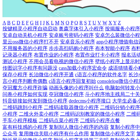
A
B
C
D
E
F
G
H
I
J
K
L
M
N
O
P
Q
R
S
T
U
V
W
X
Y
Z
按键精灵小程序自动启动
奥森字体引入小程序
按揭服务小程序
安卓自动关机小程序
安卓账号密码小程序
安卓怎么装微信小程
里云oss微信小程序打不开
安卓音乐小程序
app小程序增值电信
不用服务器的小程序
步步高扫码购小程序
布本智能小程序
布
记录器小程序
布置作业的小程序
布置作业打卡小程序
报名活
测试小程序
不用会员看电视的微信小程序
壁纸小程序上显示时
传图识字小程序有问题没
cass加载小程序宏命令
成语猜猜看小程
保存小程序
长治微信小程序开通
c语言小程序的软件名字
长沙
言小程序判断奇偶数
c语言小程序回复初始
consolelog微信小
夺冠魔方小程序诈骗
动画头像的小程序叫什么
电脑如何转发小
问卷小程序如何实现
夺冠微信小程序
斗小程序地主残局二十关
抖音链接如何发到微信小程序
dedecms小程序接口
大学生必备
二维码跳到小程序
二维码读取器微信小程序
二维码分销小程序
小程序
二维火外卖小程序
二维码识别教室的微信小程序
二维
手车小程序模板
二维码点菜小程序
二维码小程序点餐
富有科技感的小程序
复制别人微信小程序的内容
复制小程序中
公众号
复用微信关联小程序有什么作用
复制微信小程序文字