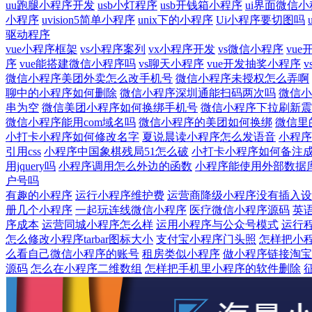
uu跑腿小程序开发
usb小灯程序
usb开钱箱小程序
ui界面微信
小程序
uvision5简单小程序
unix下的小程序
Ui小程序要切图吗
驱动程序
vue小程序框架
vs小程序案列
vx小程序开发
vs微信小程序
vu
序
vue能搭建微信小程序吗
vs聊天小程序
vue开发抽奖小程序
微信小程序美团外卖怎么改手机号
微信小程序未授权怎么弄啊
聊中的小程序如何删除
微信小程序深圳通能扫码两次吗
微信小
串为空
微信美团小程序如何换绑手机号
微信小程序下拉刷新震
微信小程序能用com域名吗
微信小程序的美团如何换绑
微信里
小打卡小程序如何修改名字
夏说晨读小程序怎么发语音
小程序能
引用css
小程序中国象棋残局51怎么破
小打卡小程序如何备注
用jquery吗
小程序调用怎么外边的函数
小程序能使用外部数据
户号吗
有趣的小程序
运行小程序维护费
运营商降级小程序没有插入设
册几个小程序
一起玩连线微信小程序
医疗微信小程序源码
英
序成本
运营同城小程序怎么样
运用小程序与公众号模式
运行
怎么修改小程序tarbar图标大小
支付宝小程序门头照
怎样把小
么看自己微信小程序的账号
租房类似小程序
做小程序链接淘宝
源码
怎么在小程序二维数组
怎样把手机里小程序的软件删除