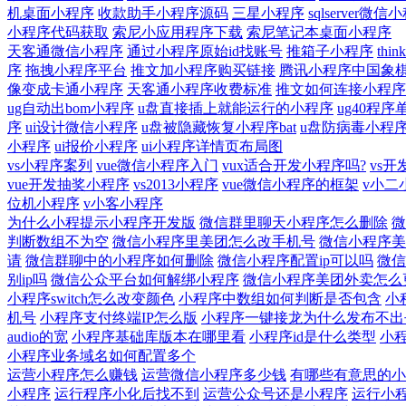
机桌面小程序
收款助手小程序源码
三星小程序
sqlserver微信
小程序代码获取
索尼小应用程序下载
索尼笔记本桌面小程序
天客通微信小程序
通过小程序原始id找账号
推箱子小程序
thi
序
拖拽小程序平台
推文加小程序购买链接
腾讯小程序中国象棋
像变成卡通小程序
天客通小程序收费标准
推文如何连接小程序
ug自动出bom小程序
u盘直接插上就能运行的小程序
ug40程
序
ui设计微信小程序
u盘被隐藏恢复小程序bat
u盘防病毒小程
小程序
ui报价小程序
ui小程序详情页布局图
vs小程序案列
vue微信小程序入门
vux适合开发小程序吗?
vs
vue开发抽奖小程序
vs2013小程序
vue微信小程序的框架
v小二
位机小程序
v小客小程序
为什么小程提示小程序开发版
微信群里聊天小程序怎么删除
微
判断数组不为空
微信小程序里美团怎么改手机号
微信小程序美
请
微信群聊中的小程序如何删除
微信小程序配置ip可以吗
微信
别ip吗
微信公众平台如何解绑小程序
微信小程序美团外卖怎么
小程序switch怎么改变颜色
小程序中数组如何判断是否包含
小
机号
小程序支付终端IP怎么版
小程序一键接龙为什么发布不出
audio的宽
小程序基础库版本在哪里看
小程序id是什么类型
小
小程序业务域名如何配置多个
运营小程序怎么赚钱
运营微信小程序多少钱
有哪些有意思的小
小程序
运行程序小化后找不到
运营公众号还是小程序
运行小