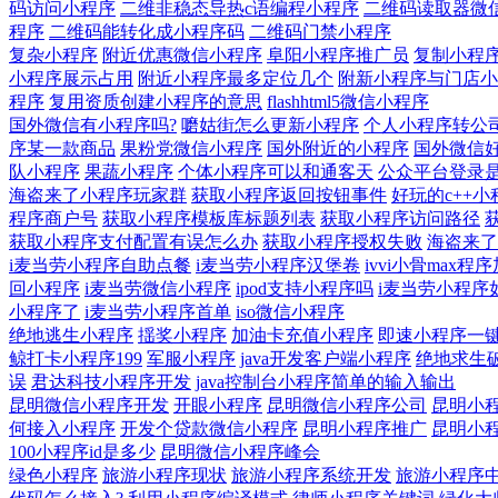
码访问小程序
二维非稳态导热c语编程小程序
二维码读取器微
程序
二维码能转化成小程序码
二维码门禁小程序
复杂小程序
附近优惠微信小程序
阜阳小程序推广员
复制小程
小程序展示占用
附近小程序最多定位几个
附新小程序与门店小
程序
复用资质创建小程序的意思
flashhtml5微信小程序
国外微信有小程序吗?
嚰姑街怎么更新小程序
个人小程序转公
序某一款商品
果粉党微信小程序
国外附近的小程序
国外微信
队小程序
果蔬小程序
个体小程序可以和通客天
公众平台登录
海盗来了小程序玩家群
获取小程序返回按钮事件
好玩的c++小
程序商户号
获取小程序模板库标题列表
获取小程序访问路径
获取小程序支付配置有误怎么办
获取小程序授权失败
海盗来了
i麦当劳小程序自助点餐
i麦当劳小程序汉堡卷
ivvi小骨max程
回小程序
i麦当劳微信小程序
ipod支持小程序吗
i麦当劳小程序
小程序了
i麦当劳小程序首单
iso微信小程序
绝地逃生小程序
揺奖小程序
加油卡充值小程序
即速小程序一
鲸打卡小程序199
军服小程序
java开发客户端小程序
绝地求生破
误
君达科技小程序开发
java控制台小程序简单的输入输出
昆明微信小程序开发
开眼小程序
昆明微信小程序公司
昆明小
何接入小程序
开发个贷款微信小程序
昆明小程序推广
昆明小
100小程序id是多少
昆明微信小程序峰会
绿色小程序
旅游小程序现状
旅游小程序系统开发
旅游小程序