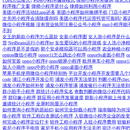
代码怎么接入?
利用小程序编译模式
律师小程序关键词
绿化大
程序推广文案
律师小程序是什么
律师如何利用小程序
美团小程序活动比app还多
美团小程序如何换绑手机
门店小程
次关闭小程序会清除缓存吗
美团小程序代运营托管可靠吗?
慕
微信小程序视频
没有营业执照注册公众号小程序
mui小程序能
不到
女王的新款小程序怎么退款
女装小程序图
女人游小程序是什么
货
NetBeans运行小程序let
女生爱玩的小程序游戏
女人洗小净
小程序是不是假的
那个安卓模拟器可以用小程序
农业种植小程
option微信小程序
oppor11怎么跳出小程序
oppor9s桌面小程序
如何安装
oppo小程序#
oppo锁屏小程序
欧拜单车小程序
oppo
加入小插件
oppo中的小程序
oppo桌面小程序
苹果手机使用微信小程序特别热
平台开发小程序开发需要几个
code
浦江小程序开发公司
浦发小程序无法签到
判断小程序chec
浦发小程序如何补签
浦发小程序签满
浦发银行小程序无法签到
群小助手小程序
群统计小程序实名
奇数判断的微信小程序代码
序
群印象小程序
群应用小程序发展速度
群影小程序能上传多
邀请统计小程序
全屏时间显示小程序
如何查询小程序的原始ID
如何完全卸载小程序
瑞幸咖啡为何
络小程序
软件工程白盒测试小程序
入驻微信小程序企业的改变
何完成小程序定位打卡
软件工程小程序
入驻小程序费用
软银
索尼小程序手电筒
索尼手机小应用程序无法关闭
宿迁小程序吧