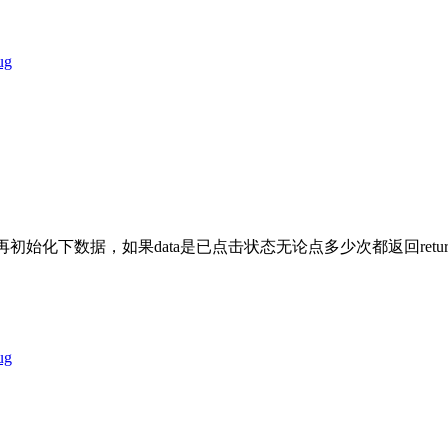
ug
化下数据，如果data是已点击状态无论点多少次都返回returnfa
ug