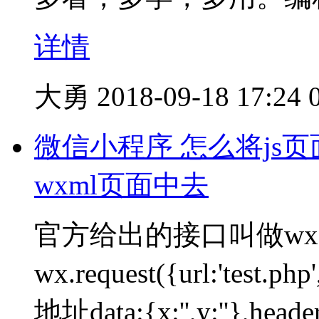
详情
大勇
2018-09-18 17:24
微信小程序 怎么将js页面
wxml页面中去
官方给出的接口叫做wx.
wx.request({url:'t
地址data:{x:'',y:''},header