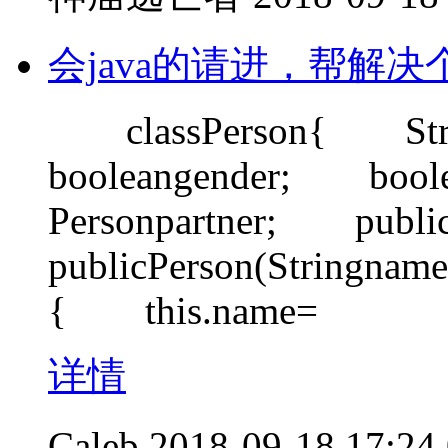
会java的请进，帮解决
classPerson{ St
booleangender; boo
Personpartner; pu
publicPerson(Stringname
{ this.name=
详情
Caleb
2018-09-18 17:24