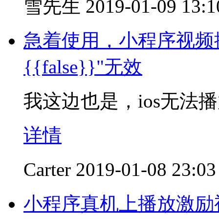
雪先生
2019-01-09 13:1
急着使用，小程序视频播放卡
{{false}}"无效
我这边也是，ios无法
详情
Carter
2019-01-08 23:03
小程序真机上播放激励视频，提