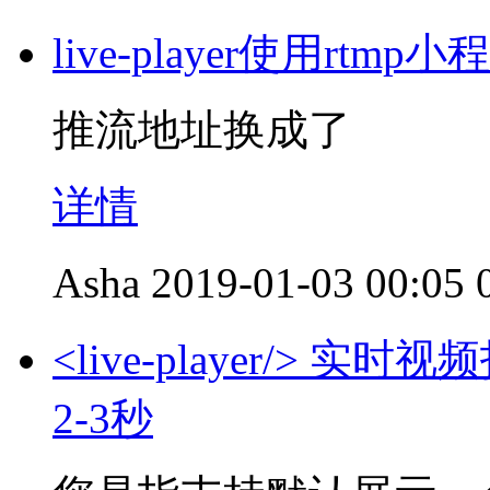
live-player使用r
推流地址换成了
详情
Asha
2019-01-03 00:05
<live-player/>
2-3秒