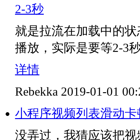
2-3秒
就是拉流在加载中的状
播放，实际是要等2-3
详情
Rebekka
2019-01-01 00:
小程序视频列表滑动卡
没弄过，我猜应该把视