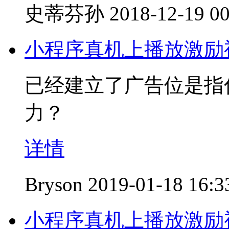
史蒂芬孙
2018-12-19 00
小程序真机上播放激励视频，提
已经建立了广告位是指
力？
详情
Bryson
2019-01-18 16:3
小程序真机上播放激励视频，提