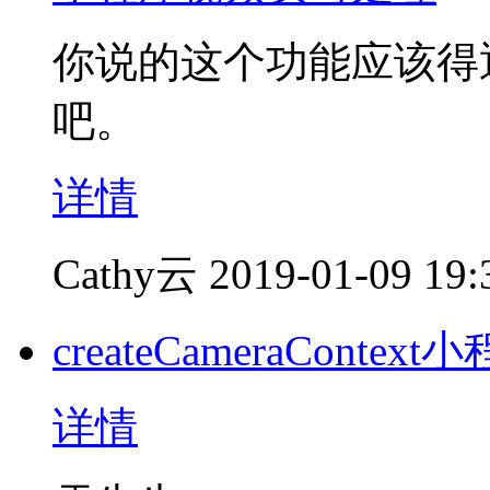
你说的这个功能应该得
吧。
详情
Cathy云
2019-01-09 19:
createCameraCon
详情