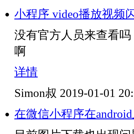
小程序 video播放视频
没有官方人员来查看吗
啊
详情
Simon叔
2019-01-01 20
在微信小程序在andro