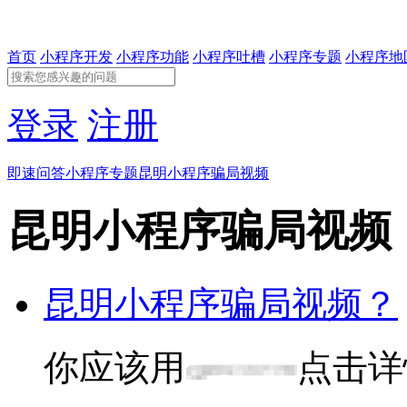
首页
小程序开发
小程序功能
小程序吐槽
小程序专题
小程序地
登录
注册
即速问答
小程序专题
昆明小程序骗局视频
昆明小程序骗局视频
昆明小程序骗局视频？
你应该用
点击详