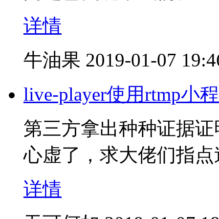
详情
牛油果
2019-01-07 19:4
live-player使用r
第三方拿出种种证据证
心虚了，求大佬们指点
详情