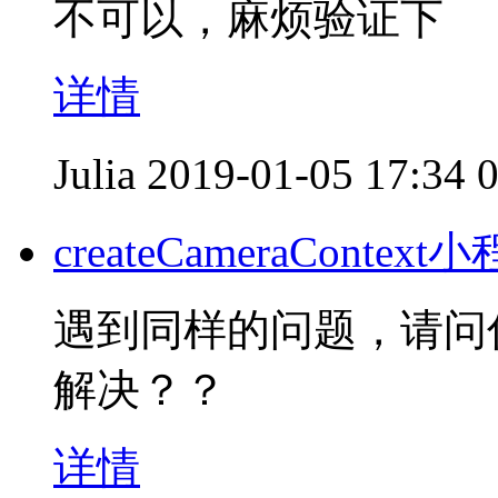
不可以，麻烦验证下
详情
Julia
2019-01-05 17:34
createCameraCon
遇到同样的问题，请问
解决？？
详情