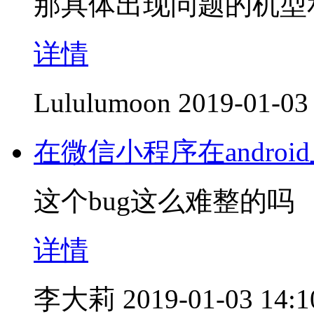
那具体出现问题的机型
详情
Lululumoon
2019-01-03
在微信小程序在andro
这个bug这么难整的吗
详情
李大莉
2019-01-03 14:1