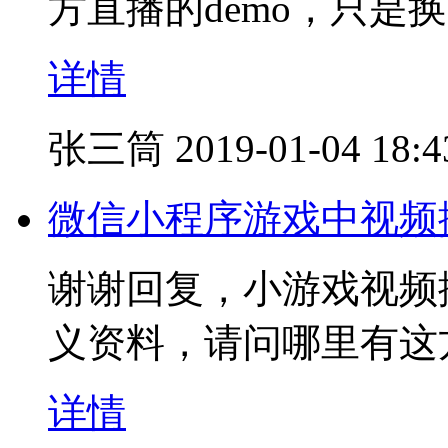
方直播的demo，只是
详情
张三筒
2019-01-04 18:4
微信小程序游戏中视频播
谢谢回复，小游戏视频播放
义资料，请问哪里有这
详情