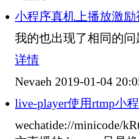
小程序真机上播放激励视频，提
我的也出现了相同的问题,a
详情
Nevaeh
2019-01-04 20:0
live-player使用r
wechatide://minic