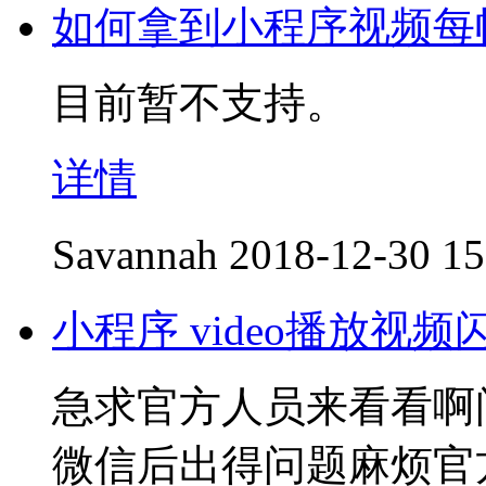
如何拿到小程序视频每
目前暂不支持。
详情
Savannah
2018-12-30 15
小程序 video播放视频
急求官方人员来看看啊
微信后出得问题麻烦官