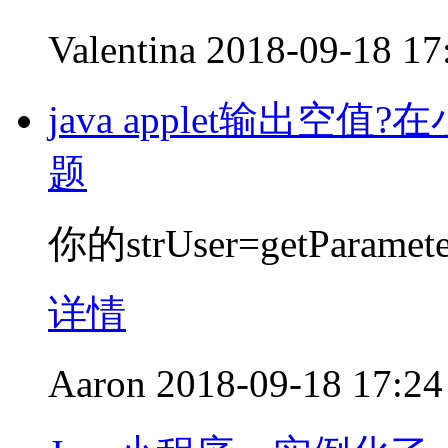
Valentina
2018-09-18 17
java applet输出
题
你的strUser=getParam
详情
Aaron
2018-09-18 17:24