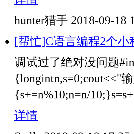
hunter猎手
2018-09-18 
[帮忙]C语言编程2个小
调试过了绝对没问题#include
{longintn,s=0;cout<<"
{s+=n%10;n=n/10;}s=
详情