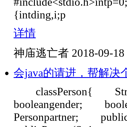
#include<stdio.h>intp=0;
{intding,i;p
详情
神庙逃亡者
2018-09-18
会java的请进，帮解决
classPerson{ St
booleangender; boo
Personpartner; pu