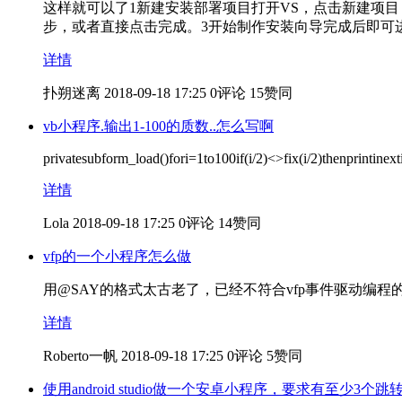
这样就可以了1新建安装部署项目打开VS，点击新建项目
步，或者直接点击完成。3开始制作安装向导完成后即可进
详情
扑朔迷离
2018-09-18 17:25
0评论
15赞同
vb小程序.输出1-100的质数..怎么写啊
privatesubform_load()fori=1to100if(i/2)<>fix(i/2)thenprintinex
详情
Lola
2018-09-18 17:25
0评论
14赞同
vfp的一个小程序怎么做
用@SAY的格式太古老了，已经不符合vfp事件驱动编
详情
Roberto一帆
2018-09-18 17:25
0评论
5赞同
使用android studio做一个安卓小程序，要求有至少3个