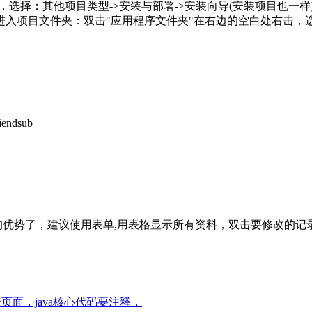
，选择：其他项目类型->安装与部署->安装向导(安装项目也一
入项目文件夹：双击"应用程序文件夹"在右边的空白处右击，选
tiendsub
程的优势了，建议使用表单,用表格显示所有资料，双击要修改的记
跳转页面，java核心代码要注释，