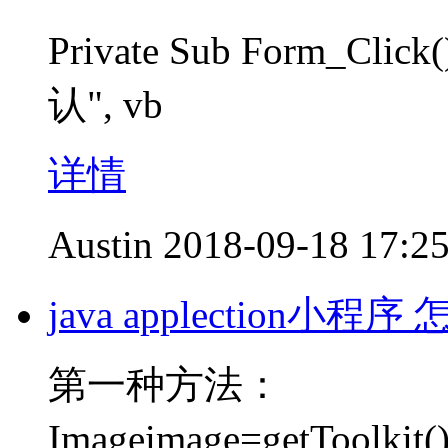
Private Sub Form_Cl
认", vb
详情
Austin
2018-09-18 17:2
java applection小
第一种方法：
Imageimage=getToolkit