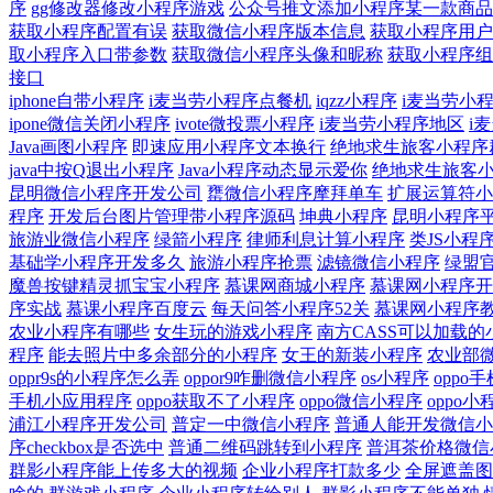
序
gg修改器修改小程序游戏
公众号推文添加小程序某一款商品
获取小程序配置有误
获取微信小程序版本信息
获取小程序用户
取小程序入口带参数
获取微信小程序头像和昵称
获取小程序组
接口
iphone自带小程序
i麦当劳小程序点餐机
iqzz小程序
i麦当劳小
ipone微信关闭小程序
ivote微投票小程序
i麦当劳小程序地区
i
Java画图小程序
即速应用小程序文本换行
绝地求生旅客小程序
java中按Q退出小程序
Java小程序动态显示爱你
绝地求生旅客
昆明微信小程序开发公司
罋微信小程序摩拜单车
扩展运算符小
程序
开发后台图片管理带小程序源码
坤典小程序
昆明小程序
旅游业微信小程序
绿箭小程序
律师利息计算小程序
类JS小程
基础学小程序开发多久
旅游小程序抢票
滤镜微信小程序
绿盟
魔兽按键精灵抓宝宝小程序
慕课网商城小程序
慕课网小程序开
序实战
慕课小程序百度云
每天问答小程序52关
慕课网小程序
农业小程序有哪些
女生玩的游戏小程序
南方CASS可以加载的
程序
能去照片中多余部分的小程序
女王的新装小程序
农业部
oppr9s的小程序怎么弄
oppor9咋删微信小程序
os小程序
oppo
手机小应用程序
oppo获取不了小程序
oppo微信小程序
oppo小
浦江小程序开发公司
普定一中微信小程序
普通人能开发微信小
序checkbox是否选中
普通二维码跳转到小程序
普洱茶价格微信
群影小程序能上传多大的视频
企业小程序打款多少
全屏遮盖图把