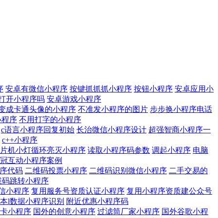
序
安卓有微信小程序
按键抓抓抓小程序
按钮小程序
安卓应用小
打开小程序吗
安卓游戏小程序
变成卡通头像的小程序
不准发小程序的图片
步步换小程序电话
小程序
不用打字的小程序
c语言小程序回复初始
长治微信小程序设计
超强智商小程序一
c++小程序
片机小灯循环亮灭小程序
读取小程序码参数
调起小程序
电脑
冠互动小程序案例
小程序代码
二维码投票小程序
二维码识别微信小程序
二手交易的
维码跳转小程序
信小程序
复用服务号资质认证小程序
复用小程序资质建公众号
本l数据小程序识别
附近优惠小程序码
卡小程序
国外的创意小程序
过滤筒厂家小程序
国外谷歌小程