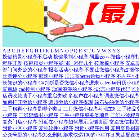
A
B
C
D
E
F
G
H
I
J
K
L
M
N
O
P
Q
R
S
T
U
V
W
X
Y
Z
按键精灵小程序不启动
按键录制小程序
阿里云oss微信小程序
程序开发
按键精灵小程序能同时运行几个
按摩椅小程序
安卓
部门间办公的小程序
报名活动小程序
不要让微信小程序占据你
比赛评分小程序
部落小程序
步步高better购物小程序
不占座小
长知识的小程序
C#判断是否微信小程序进来
calendar日历小程
直审核
cad控制小程序
C#写浪漫的小程序
c语言小程序代码
长
店员收款助手小程序重启失败
多租户在小程序
调查微信小程序
如何打开微信小程序
调起微信小程序提现
躲石头的微信小程序
二手房再小程序是哪个类目
二月微信小程序斗地主8
二手物品
小程序
二维码情书小程序
二手小程序服务类项目
二维小波程
复杂门店小程序
附近在小程序如何展示店铺页面
富途微信相关
附近小区小程序
复制软件小程序
附近小程序作用
复用资质创
公众号里的小程序怎么删除
跪求快递100的小程序id
果蔬配送