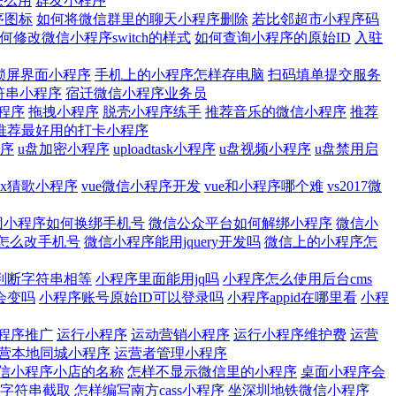
怎么用
群友小程序
序图标
如何将微信群里的聊天小程序删除
若比邻超市小程序码
何修改微信小程序switch的样式
如何查询小程序的原始ID
入驻
锁屏界面小程序
手机上的小程序怎样存电脑
扫码填单提交服务
符串小程序
宿迁微信小程序业务员
程序
拖拽小程序
脱壳小程序练手
推荐音乐的微信小程序
推荐
推荐最好用的打卡小程序
程序
u盘加密小程序
uploadtask小程序
u盘视频小程序
u盘禁用启
vx猜歌小程序
vue微信小程序开发
vue和小程序哪个难
vs2017微
团小程序如何换绑手机号
微信公众平台如何解绑小程序
微信小
怎么改手机号
微信小程序能用jquery开发吗
微信上的小程序怎
判断字符串相等
小程序里面能用jq吗
小程序怎么使用后台cms
会变吗
小程序账号原始ID可以登录吗
小程序appid在哪里看
小程
程序推广
运行小程序
运动营销小程序
运行小程序维护费
运营
营本地同城小程序
运营者管理小程序
信小程序小店的名称
怎样不显示微信里的小程序
桌面小程序会
序字符串截取
怎样编写南方cass小程序
坐深圳地铁微信小程序