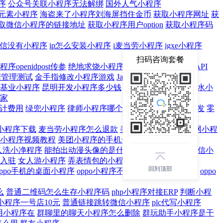
序
公众号关联小程序无法解绑
国外人气小程序
元素小程序
海盗来了小程序刘海屏挡住金币
获取小程序网址
获
取微信小程序的链接地址
获取小程序用户option
获取小程序码
d微信没有小程序
ip怎么安装小程序
i麦当劳小程序
igxe小程序
扫码咨询套餐
openidpost传参
绝地求饶小程序
java微信小程序接口API
据管理测试
金手指修改小程序游戏
Java小程序按钮怎么做
基业小程序
昆明开发小程序多少钱
窥看时光小程序
矿泉水小
家
计费用
绿兜小程序
律师小程序哪个好
旅游小程序软件开发
零
小程序下载
麦当劳小程序怎么退款
美团外卖小程序
慕课网小程
小程序视频教程
美团小程序的手机号码怎么改
人洗小净程序
能拍出动漫头像的是什么小程序
女生用的微信小
入驻
女人游小程序
弄表情包的小程序
回到顶部
oppo手机的桌面小程序
oppo小程序不支持分屏
欧曼小程序
oppo
么
普通二维码怎么生存小程序码
php小程序对接ERP
判断小程
小程序一号店10元
普通链接跳转微信小程序
plc代写小程序
用小程序在
群聊里的聊天小程序怎么删除
群玩助手小程序是干