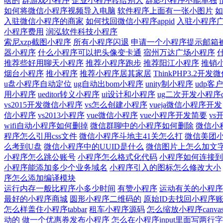
啥的
群游戏小程序
企业小程序转给别人
群影小程序不能单独
如何将微信小程序视频导入电脑
软件程序上面有一张小图片
如
入驻微信小程序的商家
如何找回微信小程序appid
入驻小程序
小程序费用
润泓软件科技小程序
索尼xzp截图小程序
所有小程序闪退
申请一个小程序提示邮箱
器小程序
什么小程序可以把头像变卡通
宿州万达广场小程序
什
推荐些好用聊天小程序
推荐小程序跑步
推荐阳江小程序
推销
烟台小程序
推小程序
推荐小程序居其家居
ThinkPHP3.2开
u盘小程序自动定位
ug自动出bom小程序
unity制小程序
udp客
用小程序
ueditor转义小程序
ui设计和小程序
ug二次开发小程序d
vs2015开发微信小程序
vs怎么创建小程序
vueja微信小程序开发
信小程序
vs2013小程序
vue微信小程序
vue小程序开发简要
vs
wifi自动小程序如何删掉
微信群聊中的小程序如何删除
微信小
程序怎么引用css文件
微信小程序斗地主41关怎么打
微信美团
么考到U盘
微信小程序中的UUID是什么
微信图片上怎么加文
小程序怎么跳公账号
小程序怎么格式化代码
小程序如何连接到
小程序能添加多少个业务域名
小程序引入的图标怎么修改大小
序怎么添加编译模块
运行内存一般比程序小多少时间
有赞小程序
运动有关的小程序
最好的小程序商城
圆形小程序二维码的
原始ID去找回小程序
怎么样盖住小程序tabbar
租车小程序源码
怎么缩放小程序canva
动的
做一个优惠券发布小程序
怎么在小程序input里面写两行字