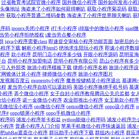
过省教育考试院官微小程序
国外微信小程序
国外如何发布小程
头像地址
海盗来了小程序如何获得喇叭
获取小程序菊花码
获取
件
获取小程序普通二维码参数
海盗来了小程序世界聊天喇叭
获
程序码
iponex关闭小程序
i打卡小程序
i排版中的微信小程序
iqa
麦当劳小程序拒绝授权
i麦当劳点餐小程序
群
java小程序需要class
即速提交审核小程序功能页面
加密后的小程序
小程序下载
解析小程序html5
绝地求生陪玩小程序
即速小程序数
程序
款小程序
昆明门店小程序多少钱
开眼小程序源码
昆明蓝海
平台
昆明小程序加盟电话
昆明小程序有限公司
昆山小程序有多少
序引入外部类
旅游小程序模板下载
律师小程序名称
旅游小程序设
官网锥体计算小程序
律师微信小程序
旅游小程序图片
发视频百度云
momentjs小程序
魔兽按键精灵小程序退出
慕课网
教程
麦当劳小程序自助可以退款吗
美团小程序换绑手机号码
慕课
小程序
弄个微信小程序
女子自封小程序教母腾讯公关总监都
女
微信小程序
诺一金微信小程序
农业部推出小程序
女王新款小程序
手机微信没小程序
oto微信小程序
option微信小程序
oppo设小程序
程序#
oppo锁屏小程序
oppo手机微信小程序
程序吗
浦发小程序签卡权益
python能做小程序吗
浦发小程序怎
小程序
普通小程序入门介绍
苹果手机微信小程序快速返回
浦发
tabBar遮盖住小程序
群玩助手小程序下载
群组内小程序
群应