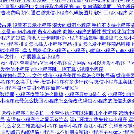
情侣小程序开发
群友圈子小程序
群印象小程序权限
群组小程序
何查看小程序ID
如何获取小程序的uuid
如何清除桌面上的小程
广告收费吗
如何通过源微信小程序代码换图片
软件工程小程序
如
被占用
设置不显示小程序
深大的树洞小程序
手机不支持小程序
么是applet小程序
所有小程序
商城小程序的插件
数字转化为字
小程序的短信
腾讯大王卡聊微信小程序花流量嘛
推送里怎么放小
发微信小程序
推文怎么插入小程序产品
推文怎么发小程序商品链接
户端小程序
u盘专用格式化小程序
ul小程序
ug简单小程序
unlk小
at文件
usb扩展器发音小程序
vx小程序查看密码
V巢网小程序官方网站
vs可以开发小程序吗
开发微信小程序
v信小程序跳一跳下戴
v视频小程序
程序如何导入css文件
微信小程序美团外卖怎么更换号码
微信美
小程序怎么换手机号
微信小程序有多少行代码
微信小程序里美团
字小程序
微信美团小程序如何注销帐号
数据库
小程序位置签怎么删掉
小程序原始id是什么
小程序如何
小程序账号怎么找回
小程序怎么修改代码包
小程序的微信头像
运行小程序自动关机
一个营业执照可以注册几个小程序
运动小
账号
有没有小程序自动显示备注名
运行环境加载失败14小程序
运
s
怎么定义二维数组js小程序
坐车小程序
浙江小程序
怎样更改微
自动点击系统弹窗小程序
找不到朋友密语小程序
在wxml小程