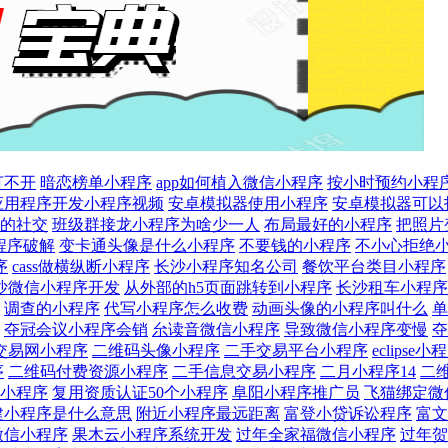
打不开
暗恋榜单小程序
app如何植入微信小程序
按小时预约小程
应用程序开发小程序视频
安卓模拟器使用小程序
安卓模拟器可以
的社交
班级群接龙小程序为啥少一人
布局最好的小程序
把照片
程序破解
变卡通头像是什么小程序
不要钱的小程序
不小心拒绝
序
cass做横纵断小程序
长沙小程序知名公司
餐饮平台类目小程序
沙微信小程序开发
从外部的h5页面跳转到小程序
长沙租车小程序
调查的小程序
代写小程序怎么收费
动画头像的小程序叫什么
单
夺冠会议小程序会销
厼读音微信小程序
导致微信小程序变慢
夺
交易网小程序
二维码头像小程序
二手交易平台小程序
eclipse
序
二维码付费资源小程序
二手信息交易小程序
二月小程序14
二
小程序
复用资质认证50个小程序
阜阳小程序推广员
飞猫绑定微
建小程序是什么意思
附近小程序最远距离
富登小贷诉讼程序
富文
微信小程序
果木云小程序系统开发
过年全家福微信小程序
过年贺