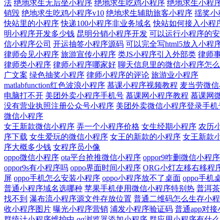
法
绝地求生无后坐小程序
绝地求生吃鸡小程序
绝地求生小程
销毁
绝地求生吃鸡小程序v10
绝地求生辅助旅客小程序
揺奖小
快站里的小程序
快递100小程序非业务域名
快站如何接入小程
明小程序开发多少钱
昆明分销小程序开发
可以运行小程序的安
信小程序公司
开运抽签小程序源码
可以完全写html5放入小程
律师会见小程序
旅游宣传小程序
类JS小程序引入外部类
律师
律师类小程序
律师小程序哪家好
聊天信息里的微信小程序怎么
广文案
绿色抽奖小程序
律师小程序的评论
旅游业小程序
matlabfunction红色波浪小程序
慕课小程序视频教程
麦当劳微信
电脑打不开
美团外卖小程序手机号
慕课网小程序教程
慕课网
没有营业执照注册公众号小程序
美团外卖微信小程序登录手机
微信小程序
女王新款微信小程序
弄一个小程序价格
女生经期小程序
农历
序下载
女生爱玩的微信小程序
女王的新款的小程序
女王新款
序大概多少钱
女程序员小像
oppo微信小程序
ota平台抢推微信小程序
oppor9咋删微信小程序
oppor9s有小程序吗
oppo界面时间小程序
ORG小灯左移右移程
屏
oppo手机怎么安装小程序
oppo小程序放不了桌面
oppo手
普通小程序域名选哪种
苹果手机使用微信小程序特别热
普洱茶
找不到
瀑布流小程序源文件存放位置
普通二维码怎么生存小程
收小程序图片
曝光小程序营销
浦发小程序验证码
普通app对
群统计小程序维护中
qq浏览器添加小程序
群应用小程序有什么