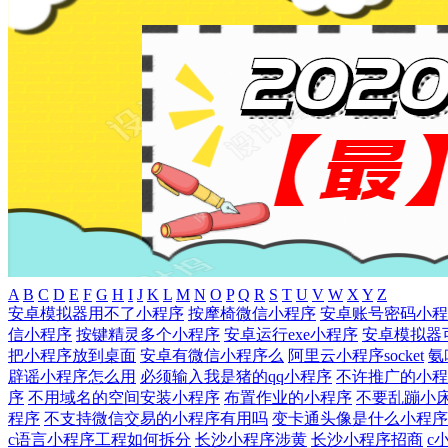
A
B
C
D
E
F
G
H
I
J
K
L
M
N
O
P
Q
R
S
T
U
V
W
X
Y
Z
安卓模拟器用不了小程序
按摩椅微信小程序
安卓账号密码小程
信小程序
按键精灵多个小程序
安卓运行exe小程序
安卓模拟器
把小程序放到桌面
安卓有微信小程序么
阿里云小程序socket
氨
辟谣小程序怎么用
必须输入我是猪的qq小程序
不许推广的小程
序
不用域名的空间安装小程序
布置作业的小程序
不要乱蹦小
程序
不支持微信交易的小程序有用吗
变卡通头像是什么小程序
c语言小程序工程如何拆分
长沙小程序涉黄
长沙小程序招商
c