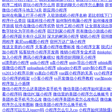
程序二维码
群玩小程序怎么用
群里的聊天小程序怎么删除
群
微信小程序斗地主74关
群应用小程序
如何在电脑上打开小程序
入驻游戏机小程序名称
若比邻线下门
程序什么类目
瑞嘉科技小程序
如何制作电脑小程序
如何修改微
序游戏
软件在微信小程序劣势
软件工程小程序
让女朋友说出
数字转化为字符串小程序
宿迁到家小程序
所有微信小游戏小程
通小程序跟卡有什么区别
深大的树洞小程序
锁机小程序
宿州
用程序
索尼xzp截图小程序
宿州万达广场小程序
推送文章的小程序
天客通小程序收费标准
推小程序文案
脱式
加小程序
拓客软件小程序开发商
推销小程序专业术语
thinkp
加入小程序
腾讯小程序象棋92
推荐些好用聊天小程序
ui漂亮的小程序
unlk小程序
u盘小程序
unity导出小程序
uthin
值微信小程序
uploadtask小程序
uileader小程序
unity制小程序
u
vs2013小程序示例
vs表白小程序
vue跟小程序的关系
vx小程序
信小程序的框架
v小客小程序
vs开发微信小程序教程
vue加n
程序加上小盾牌
微信小程序怎么还美团外卖手机号
微信美团小程序如何退出账
看小程序吗
微信PC版小程序
微信里的美团小程序怎么换账号
美团外卖手机号怎么改
微信小程序美团外卖怎么改电话
微信象
程序怎么沒有图标
微信美团小程序怎么换手机号
小程序可以引入jquery吗
小程序怎么引入css
小程序如何清除缓