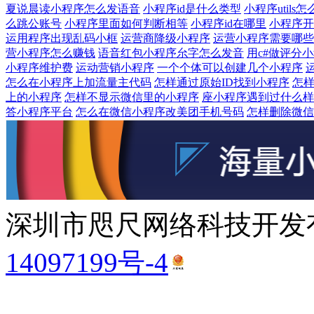
夏说晨读小程序怎么发语音
小程序id是什么类型
小程序utils
么跳公账号
小程序里面如何判断相等
小程序id在哪里
小程序开
运用程序出现乱码小框
运营商降级小程序
运营小程序需要哪些
营小程序怎么赚钱
语音红包小程序厼字怎么发音
用c#做评分
小程序维护费
运动营销小程序
一个个体可以创建几个小程序
怎么在小程序上加流量主代码
怎样通过原始ID找到小程序
怎样
上的小程序
怎样不显示微信里的小程序
座小程序遇到过什么样
答小程序平台
怎么在微信小程序改美团手机号码
怎样删除微信
深圳市咫尺网络科技开发有
14097199号-4