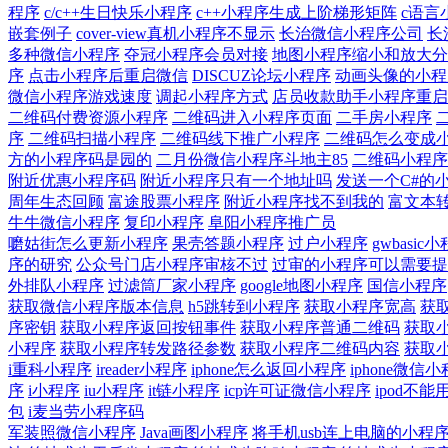
程序
c/c++生日快乐小程序
c++小程序生成上阶梯形矩阵
c语言
嵌套例子
cover-view真机小程序不显示
长治微信小程序公司
长
多种微信小程序
夺冠小程序会员对接
地图小程序缩小和放大分
序
点击小程序后重启微信
DISCUZ论坛小程序
动画头像的小程
微信小程序游戏速度
调起小程序方式
店员收款助手小程序重启
二维码付费资源小程序
二维码进入小程序页面
二手房小程序
序
二维码扫描小程序
二维码线下推广小程序
二维码怎么变成
方的小程序码是园的
二月份微信小程序斗地主85
二维码小程序
附近优惠小程序码
附近小程序只有一个地址吗
发送一个C#的
周年生态回顾
富途股票小程序
附近小程序找不到我的
富文本
牛牛微信小程序
复印小程序
阜阳小程序推广员
嚰姑街怎么更新小程序
果壳答题小程序
过户小程序
gwbasic
序的研究
公众号门店小程序审核不过
过审的小程序可以需要提
外排队小程序
过滤筒厂家小程序
google地图小程序
国信小程序
获取微信小程序版本信息
h5跳转到小程序
获取小程序宽高
获
序密钥
获取小程序返回按钮事件
获取小程序普通二维码
获取
小程序
获取小程序转发路径参数
获取小程序二维码内容
获取
i重科小程序
ireader小程序
iphone怎么返回小程序
iphone微
序
i小程序
iu小程序
it链小程序
icp许可证微信小程序
ipod不
包
i麦当劳小程序码
军装照微信小程序
Java画图小程序
将手机usb连上电脑的小程