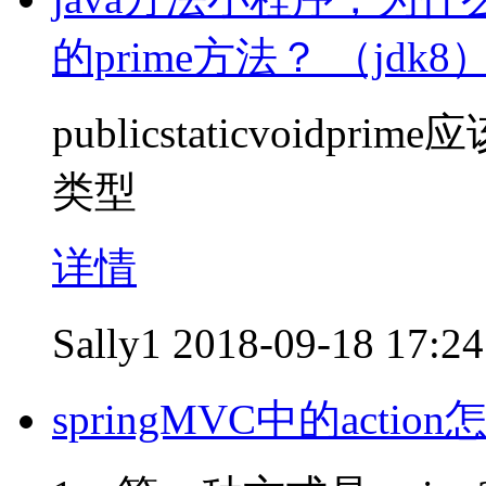
的prime方法？ （jdk8
publicstaticvoidpr
类型
详情
Sally1
2018-09-18 17:24
springMVC中的acti