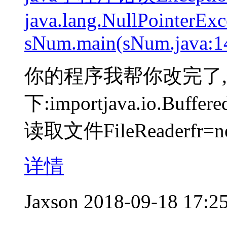
java.lang.NullPointerExc
sNum.main(sNum.java:1
你的程序我帮你改完了,
下:importjava.io.Buffere
读取文件FileReaderfr=new
详情
Jaxson
2018-09-18 17:2