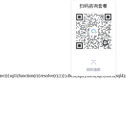
扫码咨询套餐
回到顶部
n(r){resolve(r);})}).then(sql2).then(sql3).then(sql4);