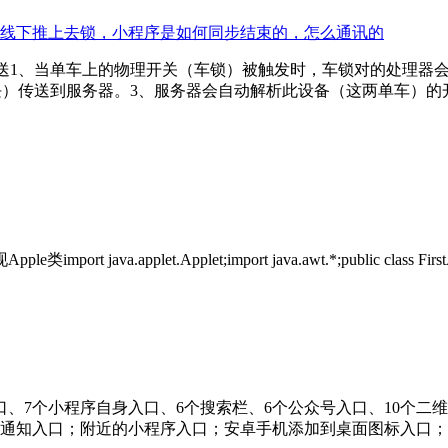
线下推上去锁，小程序是如何同步结束的，怎么通讯的
>推送1、当单车上的物理开关（车锁）被触发时，车锁对的处理
M模块）传送到服务器。3、服务器会自动解析此设备（这两单车）
.applet.Applet;import java.awt.*;public class FirstAppl
口、7个小程序自身入口、6个搜索栏、6个公众号入口、10个二
通知入口；附近的小程序入口；安卓手机添加到桌面图标入口；