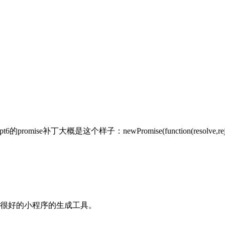
概是这个样子：newPromise(function(resolve,reject){sql1(functio
很好的小程序的生成工具。