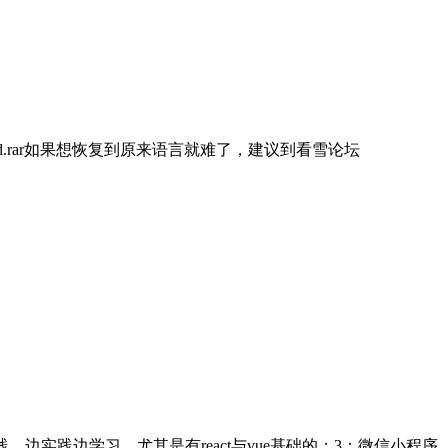
/peid/peid.rar如果想恢复到原来语言就难了，建议到看雪论坛
，边实践边学习，尤其是有react与vue基础的；3：微信小程序