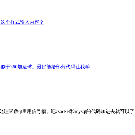
据这个样式输入内容？
类似于360加速球。最好能给部分代码让我学
理函数qt里用信号槽。吧csocket和mysql的代码加进去就可以