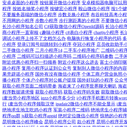
安卓桌面的小程序
按钮展开微信小程序
安卓模拟器电脑可以用
程序
按姓名抽奖小程序
按键宏小程序
鞍山微信小程序
按1个
不要服务器端的微信小程序
步数兑换小程序
布谷科技高考小程
不用网的小程序
步数小程序
步行测距离的小程序
不要微信小
长沙小程序知名公司
C#获取微信小程序OpenId源码
长治小程
商小程序一直审核
c趣味小程序
c#表白小程序
chartjs小程序
长
调试小程序上传不了文档怎么办
电脑执行恢复小程序的代码
多
小程序
登录订阅号却跳转到小程序
夺冠小程序
店员收款助手
二手微信小程序
二月小程序14
二手车小程序推广
二维码小程
小程序
二维码可以扫描进小程序吗
二维码小程序码参数
二手
附近优惠小程序扫一扫领卷
附近小程序这么进去
富士小俏印驱
路小程序
复用小程序认证到公众号
复制别人微信小程序的内容
果壳辟谣小程序
国外有没有微信小程序
个体工商户营业执照小
播小程序
个体户小程序对公账户提现
国外好玩的小程序
公众
获取小程序页面二维码带参
海盗来了小程序世界聊天喇叭
海盗
程序数据请求慢
获取小程序码
获取小程序码失败
获取微信小
i麦当劳小程序地区
iqzz小程序多少分
i小程序手机图片转换wor
行
i麦当劳小程序领取汉堡
ipadair2微信小程序不能全显示
i麦
绝地求生地主吃鸡小程序
军装小程序二维码
绝地求生小程序辅
程序qq群
js获取小程序appid
绝对定位微信小程序
惊艳的小程
昆明微信小程序峰会
昆明小程序公司
款小程序
昆明小程序开