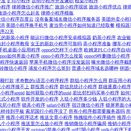
开发
扩印小程序
昆明小程序开发兼职
框架小程序
小程序
律师微信小程序推广
旅游小程序现状
旅游小程序优点
律
旅游小程序怎么起名
律师小程序模板
微信小程序百度云
没有备案域名微信小程序服务器
美团外卖小程
消
美团小程序换手机号
麦当劳小程序如何知道已经取餐
模拟器
序22关
王的新装小程序
能运行微信小程序安卓模拟器
奶茶小程序
农业银
自封小程序教母
女王的新款小程序可靠吗
弄小程序准备
挪车小程
po手机桌面小应用程序
oppor9怎样下小程序
欧姆龙PLC小程序自动
oppo如何界面小程序
oppo小程序怎么按装
oppor9咋删微信小程序
程序快速返回
苹果手机微信小程序没发返回
曝光微信小程序截
转微信小程序
浦发小程序怎么签到
普通小程序域名选哪种
拼团
额打款
求奇数的c语言小程序程序
群组小程序怎么用
群应用小
龙小程序接不上
群投票小程序
群信息统计小程序
群雄逐鹿小程序
程序appid
如何获取小程序的uuid
若比邻扫码买单小程序
如何
驻式小程序
软件开发的小程序
入驻小程序多少钱
入驻小程序的大
索尼小程序
锁具小程序
safari小程序
宿迁微信小程序
锁屏界面小
怎样传到平板
索尼国行小程序没了
所有小程序都需要服务器吗
所
程序
推荐小程序话术
推送文章小程序
拖拽组件小程序插件
推荐小
几个小程序
推送里怎么放小程序
推销微信小程序骗局
推销小程序
unity小程序开发
uvision5简单小程序
url打開小程序
unlk小程序下