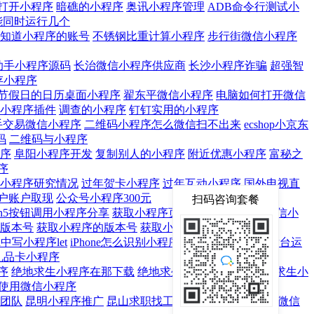
打开小程序
暗礁的小程序
奥讯小程序管理
ADB命令行测试小
能同时运行几个
知道小程序的账号
不锈钢比重计算小程序
步行街微信小程序
助手小程序源码
长治微信小程序供应商
长沙小程序诈骗
超强智
存小程序
节假日的日历桌面小程序
翟东平微信小程序
电脑如何打开微信
小程序插件
调查的小程序
钉钉实用的小程序
手交易微信小程序
二维码小程序怎么微信扫不出来
ecshop小京东
码
二维码与小程序
序
阜阳小程序开发
复制别人的小程序
附近优惠小程序
富秘之
序
小程序研究情况
过年贺卡小程序
过年互动小程序
国外电视直
户账户取现
公众号小程序300元
扫码咨询套餐
h5按钮调用小程序分享
获取小程序页面链接
华为mate9微信小
版本号
获取小程序的版本号
获取小程序授权失败
ea中写小程序let
iPhone怎么识别小程序
iphone微信小程序后台运
礼品卡小程序
序
绝地求生小程序在那下载
绝地求生无后坐小程序
绝地求生小
使用微信小程序
团队
昆明小程序推广
昆山求职找工作小程序
开发个贷款微信