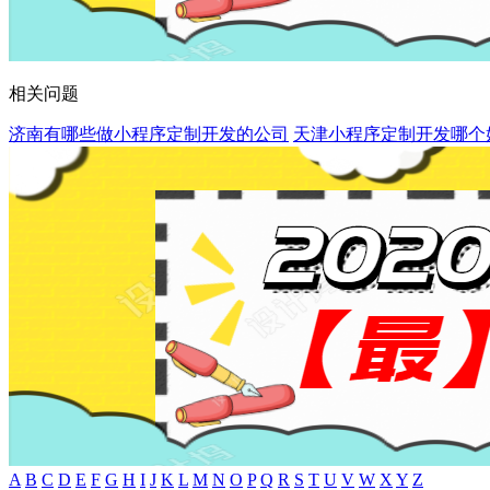
相关问题
济南有哪些做小程序定制开发的公司
天津小程序定制开发哪个
A
B
C
D
E
F
G
H
I
J
K
L
M
N
O
P
Q
R
S
T
U
V
W
X
Y
Z