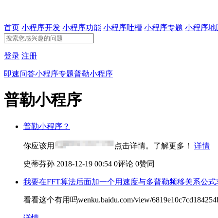
首页
小程序开发
小程序功能
小程序吐槽
小程序专题
小程序地
登录
注册
即速问答
小程序专题
普勒小程序
普勒小程序
普勒小程序？
你应该用
点击详情。了解更多！
详情
史蒂芬孙
2018-12-19 00:54
0评论
0赞同
我要在FFT算法后面加一个用速度与多普勒频移关系公
看看这个有用吗wenku.baidu.com/view/6819e10c7cd18425
详情