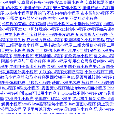
小程序吗
安卓最近任务小程序
安卓桌面小程序
安卓模拟器不能
键加1的小程序
按键录制小程序
安卓有趣小程序
按键精灵小程序
序
步步换小程序是真的吗
不占内存的小程序
布本智能小程序
不
程序
不需要服务器的小程序
布客小程序
不要乱动小程序
序
c#实现的有趣小程序功能
c语言小程序两个选择执行程序
抽奖
治小程序开发
C++和好玩的小程序
cad控制小程序
c#程序如果保
租户在小程序
夺宝答题王小程序开发教程
多选项整人小程序
带
小程序重启失败
夺冠魔方微信小程序
躲避障碍的小程序游戏
夺冠
序码
二维码整蛊小程序
二手书微信小程序
二维火微信小程序
二
闲置交换小程序-爆发
二月微信小程序斗地主8
二维码转化小程序
动程序
阜阳小程序
恵风扬浦小程序
复杂表单小程序
富文本小程
附新小程序与门店小程序
阜新小程序
复用公众号资质创建小程
程序
过年电子贺卡小程序
果树小程序
国外有小程序平台吗
国外
号添加美团外卖小程序
关联的小程序没有取消项
个体小程序工商
微信小程序群
获取小程序返回按钮事件
h5是否可跳转到小程序
程序头像和昵称
h5拉起小程序
获取小程序名称
获取自己小程序的
d
it小程序
it科技小程序
i麦当劳小程序地址
iphone桌面小程序
Id
当劳小程序电话
ipad可以用小程序了
iphone找不到小程序
i麦当劳
助
绝地逃生小程序
绝地求生破军小程序
绝地求生最新免费小程
序
解析小程序html5
Java循环语句小程序
Java画图小程序
禁止孩子
发公司怎么样
昆明里可以开发小程序
昆山微信小程序
昆明小程序