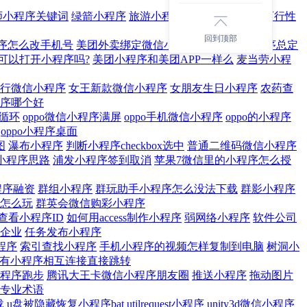
师小程序关键词
绿箭小程序
旅游小程序平台
旅游小程序可行性
回到顶部
序怎么改手机号
美团外卖绑定微信小程序解绑
摩拜小程序总定
可以打开小程序吗?
美团小程序和美团APP一样么
麦当劳小程
行微信小程序
女王新款微信小程序
女朋友生日小程序
农药查
序哪个好
循环
oppo微信小程序满屏
oppo手机微信小程序
oppo的小程序
oppo小程序桌面
图
瀑布小程序
判断小程序checkbox选中
普通二维码微信小程序
小程序思路
浦发小程序签到取消
苹果7微信里的小程序怎么授
程序融资
群组小程序
群玩助手小程序怎么没法下载
群影小程序
怎么玩
群英会微信购彩小程序
查看小程序ID
如何用access制作小程序
弱网络小程序
软件公司
企业
任务发布小程序
程序
索引查找小程序
手机小程序的视频怎样复制到电脑
树洞小
有小程序相互连接直接跳转
程序跑步
腾讯大王卡微信小程序朋友圈
推送小程序
拖动图片
专业术语
载
u盘被隐藏恢复小程序bat
utilrequest小程序
unity3d微信小程序