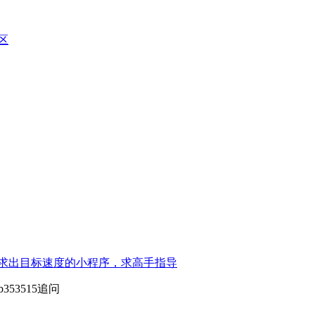
区
式求出目标速度的小程序，求高手指导
4b353515追问