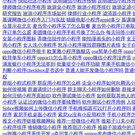
小程序
快站社区小程序
昆明微信小程序传销
昆明微信小程序
律师微信小程序有用
旅游业小程序
旅游小程序排行
旅游足迹
研究报告
旅游小程序市场如何
律师行业小程序
滤清器小程序
慕课网微信小程序入门与实战
猫眼电影小程序appid多少
慕课
位显示在北京
麦当劳小程序买了怎么取餐
麦当劳小程序订单取
序订单怎么退
美团微信小程序手机号换了怎么办
每天问答小程
女装小程序图标
弄微信挂件的小程序
能拍漫画头的小程序
女
询小程序
女人洗小净程序
怒斥小程序摧毁群聊图片表情
女子
oppo微信小程序很卡
欧莱雅小程序旗舰店
osg简单小程序
op
欧拜单车小程序
oppor11怎么弄小程序
oppo微信小程序没声音
浦发银行小程序无法签到
批量提交小程序功能
苹果手机微信小
判断小程序checkbox是否选中
普通人能开发微信小程序吗
普通
权
群组小程式程序
群应用小程序怎么样
企业小程序如何向腾讯小
如何传视频
群邀请统计小程序
群主聊天小程序如何删除
群接
如何注销小程序原始ID
软件测试微信小程序
如何获取其他人的小
小程序
认证过的微信小程序要续费吗
软件测试小程序用例
入
Splice视频如何上传微信小程序
手机模拟器可以打开小程序吗
程序
索尼手机桌面小程序
索尼xz没有小应用程序
手机小程序
推文小程序链接视频网站
推荐一些微信小程序
推箱子11关小
小程序排序
推销微信小程序
推荐宿迁小程序
推箱子游戏中的
uu跑腿小程序系统开发
u盘回复小程序
uniapp发布微信小程序