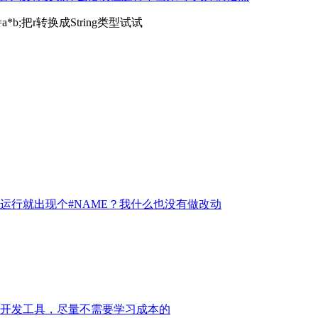
ent);intr=a*b;把r转换成String类型试试
天一运行就出现个#NAME？我什么也没有做改动
开发工具，尽量不需要学习成本的