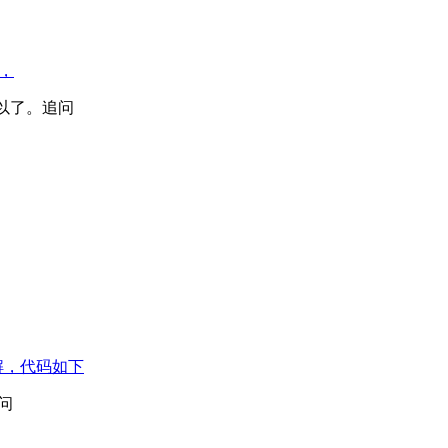
，
可以了。追问
求解，代码如下
追问