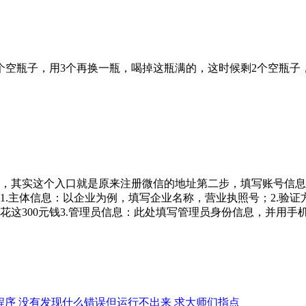
4个空瓶子，用3个再换一瓶，喝掉这瓶满的，这时候剩2个空瓶
，其实这个入口就是原来注册微信的地址第二步，填写账号信息
1.主体信息：以企业为例，填写企业名称，营业执照号；2.验
这300元钱3.管理员信息：此处填写管理员身份信息，并用手
乘小程序 没有发现什么错误但运行不出来 求大师们指点