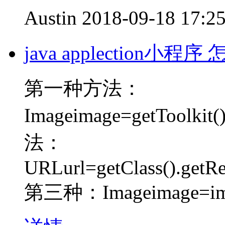
Austin
2018-09-18 17:2
java applection小
第一种方法：
Imageimage=getToolkit
法：
URLurl=getClass().getR
第三种：Imageimage=im