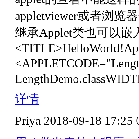
appletviewer或者
继承Applet类也可以
<TITLE>HelloWorld!Ap
<APPLETCODE="Leng
LengthDemo.classWID
详情
Priya
2018-09-18 17:25