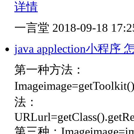
详情
一言堂
2018-09-18 17:2
java applection小
第一种方法：
Imageimage=getToolkit
法：
URLurl=getClass().getR
第三种：Imageimage=im