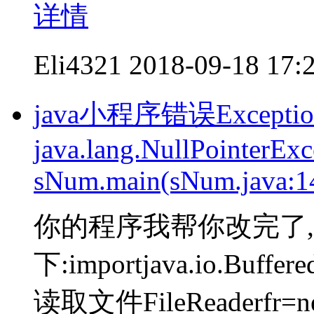
详情
Eli4321
2018-09-18 17:
java小程序错误Exception i
java.lang.NullPointerExc
sNum.main(sNum.java:1
你的程序我帮你改完了,
下:importjava.io.Buffere
读取文件FileReaderfr=new