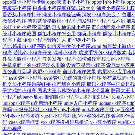
oppo微信小程序卡顿
oppo获取不了小程序
oppo中的小程序
op
平板要小程序
拼多多小程序疯狂猜成语大全
浦发小程序签卡权
是否从小程序打开
浦发小程序验证码
浦发小程序怎么了
普通
微信小程序
普洱茶价格微信小程序
浦发银行小程序找不到
浦
求打卡的小程序源代码
群友通讯录小程序
群自动回复小程序
统计小程序截图
群组小程序怎么用
群玩小程序
群统计小程序
程序下载
企业小程序转给别人
群印象小程序
若比邻超市小程序码
如何复制微信小程序wxml
如何禁止微信
程序
若比邻小程序开发
瑞科小程序
瑞波币钱包小程序版本
若
件放入微信小程序
任务发布小程序
如何修改审核后的小程序
手机桌面上的小程序怎么删除
设置不显示小程序
索尼xz小应
五公里可见吗
索尼z2小程序
宿迁小程序效果
索尼Z5小应用程
码
宿舍管理小程序
宿舍管理系统的微信小程序
所有赢钱的小
推文加小程序购买链接
推荐烟台小程序
腾讯小程序中国象棋残
子游戏的小程序
腾讯大王卡聊微信小程序花流量嘛
腾讯大王卡
小程序tabbar不显示
推销微信小程序话术?
推文里可以插入小程
uniapp小程序
u盘启动小程序
unity入门小程序
uodian小程序
u
序吗
url服务器地址小程序
utils小程序
unlk小程序下载
ug五金
V小客小程序名称
vue和小程序对比
V小客的小程序名字叫什么
码
vue小程序框架
vx小程序模板消息推送
v小客小程序
vue和
奖小程序
微信小程序如何触发其他函数
微信小程序怎么装npm
微信美团