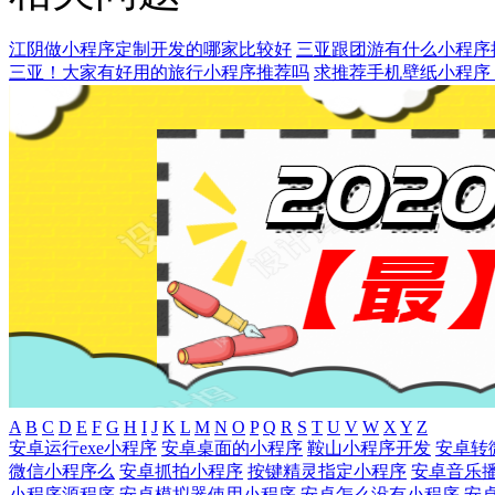
江阴做小程序定制开发的哪家比较好
三亚跟团游有什么小程序
三亚！大家有好用的旅行小程序推荐吗
求推荐手机壁纸小程序
A
B
C
D
E
F
G
H
I
J
K
L
M
N
O
P
Q
R
S
T
U
V
W
X
Y
Z
安卓运行exe小程序
安卓桌面的小程序
鞍山小程序开发
安卓转
微信小程序么
安卓抓拍小程序
按键精灵指定小程序
安卓音乐
小程序源程序
安卓模拟器使用小程序
安卓怎么没有小程序
安