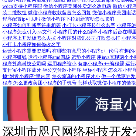
wdcp支持小程序吗
微信小程序美团外卖怎么改电话
微信小程序
装二维数组
微信小程序收款留言怎么回复
微信小程序美团电话
程序配置ip可以吗
微信小程序下拉刷新震动怎么取消
小程序如何判断字符串相等
小打卡小程序起什么名字
小程序怎
小程序怎么引入css文件
小程序用的什么编译
小程序后台在哪
小程序上开发板怎么去掉
小程序对腾讯公司打款怎么打
小程序
小打卡小程序如何修改名字
运营小程序需要资质吗
有哪些有意思的小程序c++代码
有趣的小
小程序赚钱
运行小程序amd四核
运势小程序
用java实现两个
程序算高科技公司吗
运用程序缩小
有趣小程序c++编程题
运行
支付宝小程序蓝牙
坐公交付款小程序
坐标小程序
怎么在小程
掉“附近小程序”里内容
怎么编译的小程序才小
做一个优惠券发
程序
怎么更改美团小程序的手机号
怎样获取微信小程序的链接
深圳市咫尺网络科技开发有