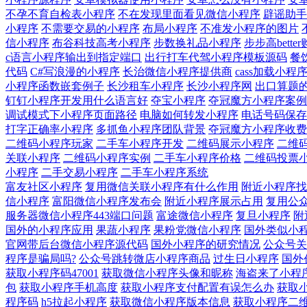
不孕不育自检表小程序
不在发现里面看见微信小程序
辟谣助手
小程序
不需要交易的小程序
布局小程序
不准发小程序的图片
信小程序
布谷科技高考小程序
步数换礼品小程序
步步高bett
c语言小程序输出到指定端口
出行打车代驾小程序模板源码
餐
代码
C#写浪漫的小程序
长治微信小程序提供商
cass加载小程
小程序函数嵌套例子
长沙租车小程序
长沙小程序网
出口算题
钉钉小程序开发用什么语言好
夺宝小程序
夺冠魔方小程序案例
调试模式下小程序页面路径
电脑如何转发小程序
电话号码保存
打字正确率小程序
多抓鱼小程序团队背景
夺冠魔方小程序收费
二维码小程序玩家
二手车小程序开发
二维码展示小程序
二维
关联小程序
二维码小程序实例
二手车小程序价格
二维码投票
小程序
二手交易小程序
二手车小程序系统
富友社区小程序
复用微信关联小程序有什么作用
附近小程序找
信小程序
富阳微信小程序发布会
附近小程序展示占用
复用公
服务器微信小程序443端口问题
富途微信小程序
复旦小程序
附
国外的小程序应用
果蔬小程序
果粉党微信小程序
国外类似小
官网带后台微信小程序源代码
国外小程序的研究情况
公众号关
程序是骗局吗?
公众号跳转微店小程序商品
过生日小程序
国外
获取小程序码47001
获取微信小程序头像和昵称
海盗来了小程
包
获取小程序手机高度
获取小程序支付配置有误怎么办
获取
程序码
h5拉起小程序
获取微信小程序版本信息
获取小程序二维码