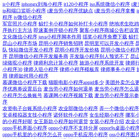
ir小程序
iphongx刘海小程序
it120小程序
iso系统微信小程序
i
ip和端口监听小程序
i麦当劳小程序优缺点
i麦当劳小程序拿餐
程序
iv微信小程序
军官照片小程序
鲸打卡小程序如何补打卡小程序
绝地求生吃鸡
序执行主方法
即速案例开锁小程序
聚客小程序商城公告栏设置
文化微信小程序
java小程序脚本作用
揺奖小程序免费下载
鲸打
昆山小程序市场
昆明小程序销售招聘
昆明里可以开发小程序
队
快站微信开发小程序
昆明小程序开发价格
昆明小微信小程
序
昆明微信小程序开发服务商
开发版小程序别人预览不了
昆
绿骆驼小程序
律师利息计算小程序
旅游小程序系统开发
律师
小程序30
律师入驻小程序
律师小程序模板库
律师事务小程序
用
律师如何用小程序
慕课微信小程序下载
猫眼电影小程序appid多少
美团外卖怎么
序优惠券设置后台
麦当劳小程序如何退单
麦当劳小程序怎么退
小程序怎么换账号
慕课网小程序视频下载
麦当劳小程序显示参
序
农资电子台账系统小程序
农业部微信小程序
弄一个微信小程序
安卓模拟器支技小程序
诺怀软件小程序
女生经期小程序
挪车
的小程序好呢
女王新款小程序如何退货
女装小程序介绍
农业
oppo手机界面小程序
oppo小程序不支持分屏
oppor9s桌面小程
oppo手机里的小程序怎么开
oppo手机应用小程序
oss小程序图