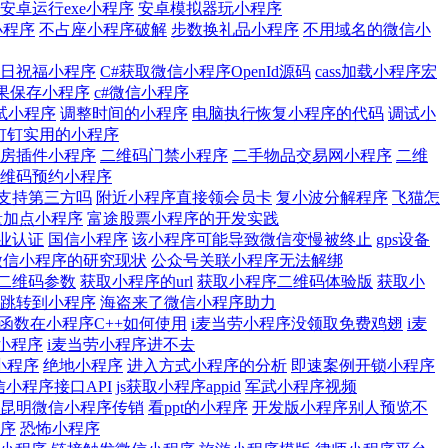
安卓运行exe小程序
安卓模拟器玩小程序
小程序
不占座小程序破解
步数换礼品小程序
不用域名的微信小
生日祝福小程序
C#获取微信小程序OpenId源码
cass加载小程序宏
如果保存小程序
c#微信小程序
试小程序
调整时间的小程序
电脑执行恢复小程序的代码
调试小
钉钉实用的小程序
房插件小程序
二维码门禁小程序
二手物品交易网小程序
二维
维码预约小程序
支持第三方吗
附近小程序直接领会员卡
复小波分解程序
飞猫怎
量加点小程序
富途股票小程序的开发实践
业认证
国信小程序
该小程序可能导致微信变慢被终止
gps设备
微信小程序的研究现状
公众号关联小程序无法解绑
二维码参数
获取小程序的url
获取小程序二维码体验版
获取小
5跳转到小程序
海盗来了微信小程序助力
If函数在小程序C++如何使用
i麦当劳小程序没领取免费鸡翅
i麦
用小程序
i麦当劳小程序进不去
小程序
绝地小程序
进入方式小程序的分析
即速案例开锁小程序
微信小程序接口API
js获取小程序appid
军武小程序视频
昆明微信小程序传销
看ppt的小程序
开发版小程序别人预览不
序
恐怖小程序