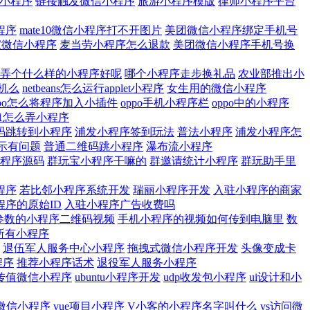
小程序
链接触发微信小程序
旅游小程序模版
律师小程序平台
程序
mate10微信小程序打不开图片
美团微信小程序绑定手机号
家微信小程序
麦当劳小程序怎么退款
美团微信小程序手机号换
弄个什么样的小程序好呢
哪个小程序走步换礼品
农业部推出小
机么
netbeans怎么运行applet小程序
女生用的微信小程序
ppo怎么将程序加入小插件
oppo手机小程序栏
oppo中的小程序
r11怎么弄小程序
码跳转到小程序
浦发小程序签到玩法
普法小程序
浦发小程序怎
显示有问题
普通二维码跳小程序
瀑布流小程序
程序源码
群玩宝小程序干嘛的
群邀请统计小程序
群玩助手里
程序
若比邻小程序系统开发
瑞丽小程序开发
入驻小程序的商家
程序的原始ID
入驻小程序广告收费吗
参数的小程序二维码视频
手机小程序的视频如何传到电脑里
数
所有小程序
退伍军人服务中心小程序
拖拽式微信小程序开发
头像变成卡
程序
推荐小程序话术
退役军人服务小程序
rl传值微信小程序
ubuntu小程序开发
udp收发包小程序
ui设计和小
s微信小程序
vue项目小程序
V小客的小程序名字叫什么
vs访问微