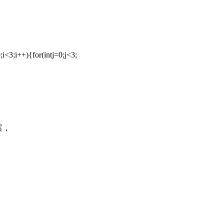
;i<3;i++){for(intj=0;j<3;
案，