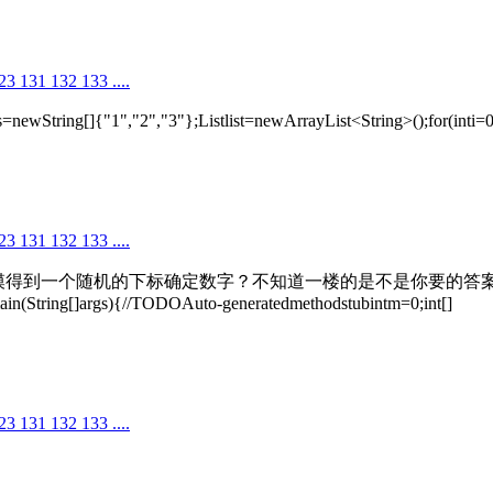
31 132 133 ....
rs=newString[]{"1","2","3"};Listlist=newArrayList<String>();for(inti=0
31 132 133 ....
过对4余模得到一个随机的下标确定数字？不知道一楼的是不是你要的答
ain(String[]args){//TODOAuto-generatedmethodstubintm=0;int[]
31 132 133 ....