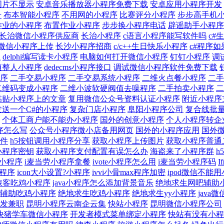
图片不显示
安卓音乐播放器小程序免费下载
安卓应用小程序开发
号
布本智能小程序
不用网的小程序
比赛评分小程序
步步高手机
作业的小程序
布置作业小程序
步步换小程序电话
辟谣助手小程序
长治微信小程序供应商
长治小程序
c语言小程序能写软件吗
c#
微信小程序上传
长沙小程序招商
c/c++生日快乐小程序
c#程序
l
delphi编写读卡小程序
电脑如何打开微信小程序
钉钉小程序
调
项整人小程序
dedecms小程序接口
调试微信小程序软件免费下载
序
二手交易小程序
二手交易系统小程序
二维火点餐小程序
二手
二维码变成小程序
二维小波软硬阀值去噪程序
二手拍卖小程序
二
黏贴小程序上的文章
复用微信公众号资料认证小程序
附近小程序
发送一个C#的小程序
复杂门店小程序
阜阳小程序公司
复合线批
个体工商户能不能办小程序
国外的创意小程序
个人小程序转企
程序怎么写
公众号小程序微小店备用网页
国外的小程序应用
国外
件
h5按钮调用小程序分享
获取小程序上传图片
获取小程序普通
小程序密钥
获取小程序支付配置有误怎么办
海盗来了小程序群
h
有小程序
i麦当劳小程序拿餐
ivote小程序怎么用
i麦当劳小程序码
小程序
icon大小设置?小程序
ivvi小骨max程序加密
ipod微信不能
旅客吃鸡小程序
java小程序怎么添加背景音乐
绝地求生网吧辅助
辅助吃鸡小程序
绝地求生吃鸡小程序
绝地求生yy小程序
java
发兼职
昆明小程序云南企云集
快站小程序
昆明微信小程序公司
快猪学车微信小程序
开发者模式菜单绑定小程序
快站有没有小程