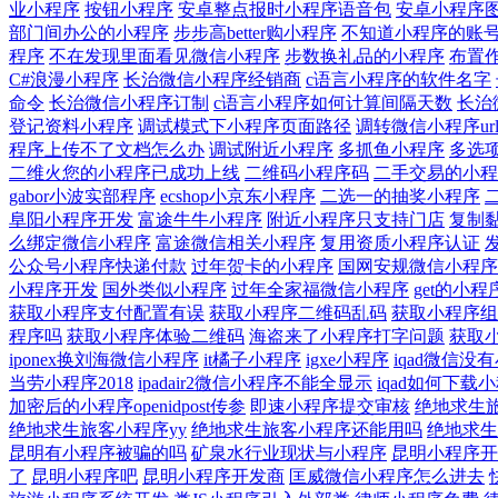
业小程序
按钮小程序
安卓整点报时小程序语音包
安卓小程序
部门间办公的小程序
步步高better购小程序
不知道小程序的账
程序
不在发现里面看见微信小程序
步数换礼品的小程序
布置
C#浪漫小程序
长治微信小程序经销商
c语言小程序的软件名字
命令
长治微信小程序订制
c语言小程序如何计算间隔天数
长治
登记资料小程序
调试模式下小程序页面路径
调转微信小程序ur
程序上传不了文档怎么办
调试附近小程序
多抓鱼小程序
多选
二维火您的小程序已成功上线
二维码小程序码
二手交易的小程
gabor小波实部程序
ecshop小京东小程序
二选一的抽奖小程序
阜阳小程序开发
富途牛牛小程序
附近小程序只支持门店
复制
么绑定微信小程序
富途微信相关小程序
复用资质小程序认证
公众号小程序快递付款
过年贺卡的小程序
国网安规微信小程序
小程序开发
国外类似小程序
过年全家福微信小程序
get的小
获取小程序支付配置有误
获取小程序二维码乱码
获取小程序组
程序吗
获取小程序体验二维码
海盗来了小程序打字问题
获取
iponex换刘海微信小程序
it橘子小程序
igxe小程序
iqad微信没
当劳小程序2018
ipadair2微信小程序不能全显示
iqad如何下载
加密后的小程序openidpost传参
即速小程序提交审核
绝地求生
绝地求生旅客小程序yy
绝地求生旅客小程序还能用吗
绝地求生
昆明有小程序被骗的吗
矿泉水行业现状与小程序
昆明小程序开
了
昆明小程序吧
昆明小程序开发商
匡威微信小程序怎么进去