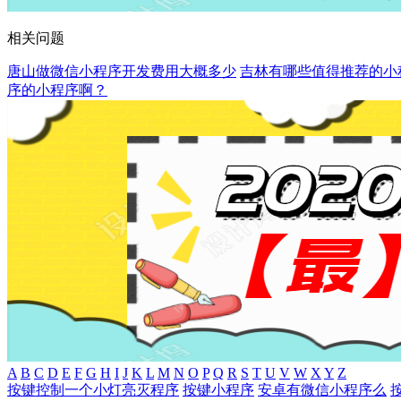
相关问题
唐山做微信小程序开发费用大概多少
吉林有哪些值得推荐的小
序的小程序啊？
A
B
C
D
E
F
G
H
I
J
K
L
M
N
O
P
Q
R
S
T
U
V
W
X
Y
Z
按键控制一个小灯亮灭程序
按键小程序
安卓有微信小程序么