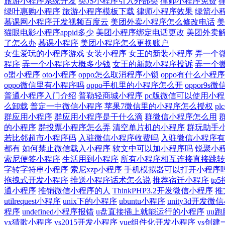
旅游小程序系统开发
类JS小程序引入外部类
律师小程序免费
绿叶惠购小程序
旅游小程序模板下载
律师小程序效果
绿箭小
慕课网小程序开发视频百度云
美团外卖小程序怎么修改电话
美
猫眼电影小程序appid多少
美团小程序绑定电话更改
美团外卖
了怎么办
慕课小程序
美团小程序怎么更换账户
女生爱玩的小程序游戏
女装小程序
女王的新装小程序
弄一个
程序
弄一个小程序大概多少钱
女王的新款小程序投诉
弄一个
o盟小程序
oto小程序
oppo怎么取消程序小锁
oppo有什么小程序
oppo微信里有小程序吗
oppo手机里的小程序怎么开
oppor9
普通小程序入门介绍
普勒轻商城小程序
pc版微信可以使用小程
么卸载
普定一中微信小程序
苹果7微信里的小程序怎么授权
p
群应用小程序
群应用小程序是干什么滴
群微信小程序怎么用
的小程序
群投票小程序怎么弄
清空单片机的小程序
群玩助手
若比邻超市小程序码
入驻微信小程序收费吗
入驻微信小程序有
都有
如何禁止微信载入小程序
软文中可以加小程序吗
锐聚小
索尼便签小程序
生活用到小程序
所有小程序相互连接直接跳转
字转字符串小程序
索尼xzp小程序
手机模拟器可以打开小程序
拖拽式开发小程序
推送小程序话术怎么说
推荐宿迁小程序
tp
通小程序
推销微信小程序的人
ThinkPHP3.2开发微信小程序
推
utilrequest小程序
unix下的小程序
ubuntu小程序
unity3d开发微
程序
undefined小程序报错
u盘直接插上就能运行的小程序
uu
vx猜歌小程序
vs2015开发小程序
vue组件化开发小程序
vs创