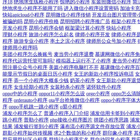
序18
绝地求生练枪小程序
惊艳的小程序
军装照微信小程序
简
绝地求生小程序不能用了吗
进入微信小程序设置密码
加油卡充
快站apicloud小程序
昆明微信小程序传销
开发后台图片管理带
被骗的吗
昆明小程序价格
昆明招聘小程序推广员
框架小程序
开发小程序
昆明小程序会销
框架梁计算小程序
快站小程序
理财小程序
旅游小程序怎么起名
律师小程序开发
律师小程序
程序
旅游专业小程序
率土之滨小程序
律师所公众号加小程序
律师用小程序吗
美团小程序怎么换账号
麦当劳小程序退费
慕课网微信小程序免
程序代运营托管可靠吗?
模拟器上运行不了小程序
麦当劳小程
照注册公众号小程序
美篇小程序电脑打不开
慕课微信小程序百
能显示节假日的桌面日历小程序
女王的新款小程序投诉电话
女
程序
弄一个小程序大概多少钱
奶茶小程序
女王新款小程序退
程序
女生经期小程序
女装秒杀小程序
诺怀软件小程序
oppo中的小程序
oppor11小程序怎么设
orge小程序
oppo怎么清
程序
orderauto小程序
ota平台抢推微信小程序
oppo小程序字体
序
oppo手机跳一跳小程序
o盟小程序
浦发小程序怎么了
普通小程序入门介绍
浦发信用卡签到小程序
跳小程序
普勒小程序
php接收小程序图片
拼团小程序思路
浦发
结果
浦发银行签到小程序
瀑布流小程序源文件存放位置
浦发
群影小程序如何传视频
求2个数值的和小程序
群印象小程序
其
群应用群社区小程序
群统计小程序实名
群自动回复小程序
群