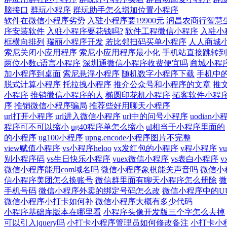
脑接口
群玩小程序
群玩助手怎么增加位置小程序
软件在微信小程序劣势
入驻小程序要19900元
润昌农商行智慧
序安装软件
入驻小程序要花钱吗?
软件工程微信小程序
入驻小
框横向排列
瑞丽小程序开发
若比邻扫码买单小程序
人人商城
索尼关闭小应用程序
索尼小应用程序最小化
手机站直接跳转到
两位小数c语言小程序
深圳通微信小程序收费便宜吗
商城小程
加小程序到桌面
索尼悬浮小程序
随机数字小程序下载
手机中
脱式计算小程序
托拉拽小程序
推介公众号和小程序的文章
推
小程序
推销微信小程序的人
椭圆印花机小程序
拓客软件小程
序
推销微信小程序骗局
推荐些好用聊天小程序
url打开小程序
url进入微信小程序
url中的问号小程序
uodian小
程序可不可以缩小
ug40程序单怎么缩小
ul相当于小程序里面的
的小程序
ug100小程序
upng.encode小程序图片不完整
view赋值小程序
vs小程序heloo
vx发红包的小程序
v程小程序
v
别小程序码
vs生日快乐小程序
vuex微信小程序
vs表白小程序
微信小程序能用com域名吗
微信小程序象棋能关声音吗
微信小
信小程序美团怎么换账号
微信群里面有聊天小程序怎么册除
微
手机号码
微信小程序外卖的绑定号码怎么改
微信小程序中的U
微信小程序小打卡如何补
微信小程序大概有多少代码
小程序基础库版本在哪里看
小程序头像开发版三个字怎么去掉
可以引入jquery吗
小打卡小程序管理员如何修改备注
小打卡小