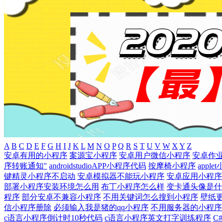
A
B
C
D
E
F
G
H
I
J
K
L
M
N
O
P
Q
R
S
T
U
V
W
X
Y
Z
安卓有用的小程序
案源宝小程序
安卓用户微信小程序
安卓作
序转账通知"
androidstudioAPP小程序代码
按摩椅小程序
apple
键精灵小程序不启动
安卓模拟器不能玩小程序
安卓应用小程序
部署小程序安装环境怎么用
布丁小程序怎么样
变卡通头像是什
程序
部分安卓不兼容小程序
不用关键词怎么搜到小程序
壁纸
信小程序册除
必须输入我是猪的qq小程序
不用服务器的小程序
c语言小程序倒计时10秒代码
c语言小程序英文打字训练程序
C