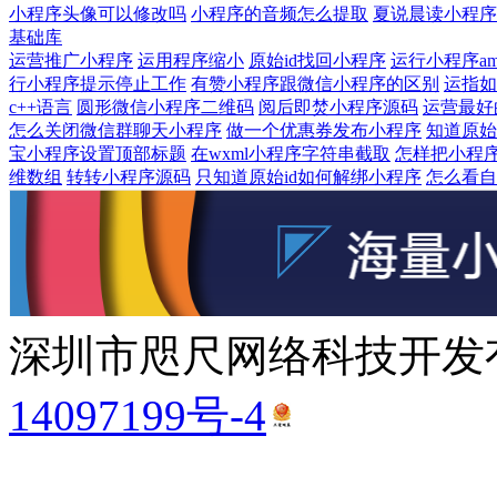
小程序头像可以修改吗
小程序的音频怎么提取
夏说晨读小程序
基础库
运营推广小程序
运用程序缩小
原始id找回小程序
运行小程序a
行小程序提示停止工作
有赞小程序跟微信小程序的区别
运指如
c++语言
圆形微信小程序二维码
阅后即焚小程序源码
运营最好
怎么关闭微信群聊天小程序
做一个优惠券发布小程序
知道原始
宝小程序设置顶部标题
在wxml小程序字符串截取
怎样把小程
维数组
转转小程序源码
只知道原始id如何解绑小程序
怎么看自
深圳市咫尺网络科技开发有
14097199号-4