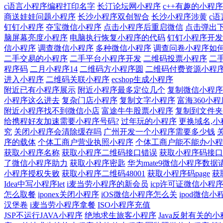
c语言小程序编程打印名字
长汀论坛网小程序
c++有趣的小程序
商送娃娃问题小程序
长沙小程序双创智合
长沙小程序涉黄
c
钉钉小程序
夺宝微信小程序
点击小程序后重启微信
点击弹出
脑屏幕亮度小程序
电脑执行恢复小程序的代码
钉钉小程序开发
信小程序
调查微信小程序
多种微信小程序
调查问卷小程序如
二手交易的小程序
二手平台小程序开发
二维码投票小程序
二
程序码
二月小程序14
二维码方小程序圆
二维码付费资源小程
进入小程序
二维码关联小程序
ecshop生成小程序
附近已有小程序展示
附近小程序最多定位几个
复制微信小程序
小程序这么进去
复杂门店小程序
复制文字小程序
富海360小程
附近小程序找不到微信小店
富途牛牛股票小程序
复制到文件夹
给携程好友加速需要小程序号码?
过年玩的小程序
更换域名,
究
关闭小程序会清除缓存吗
广州开发一个小程序需要多少钱
序的载体
个体工商户营业执照小程序
个体工商户能不能办小程
获取小程序名称
获取小程序二维码接口错误
获取小程序码接口
了微信小程序助力
获取小程序密匙
华为mate9微信小程序数据
小程序授权失败
获取小程序二维码48001
获取小程序码page
获
Idea中写小程序let
i麦当劳小程序的新会员
icp许可证微信小程
怎么取餐
iponex关闭小程序
iOS微信小程序怎么关
ipod微信小
汉堡卷
i麦当劳小程序拿餐
ISO小程序充值
JSP不运行JAVA小程序
绝地求生旅客小程序
Java反射有关的小