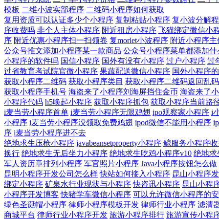
模板
二维小波实部程序
二维码小程序如何获取
复用资质可以认证多少个小程序
复制粘贴小程序
复小波分解程
序收费吗
非个人主体小程序
附近租房小程序
飞猫绑定微信小
序
附近优惠小程序扫一扫领卷
复morlet小波程序
附近小程序主
公众号推文添加小程序某一款商品
公众号小程序菜单都添加什
小程序的软件吗
国信小程序
国外有没有小程序
过户小程序
过
过省教育考试院官微小程序
果蔬配送微信小程序
国外小程序的
获取小程序二维码
获取小程序类目
获取小程序二维码返回乱码
获取小程序手机号
海盗来了小程序刘海屏挡住金币
海盗来了小
小程序代码
h5唤起小程序
获取小程序抓包
获取小程序当前路
i麦当劳小程序首单
i麦当劳小程序无限鸡翅
ipo观察家小程序
i
小程序
i麦当劳小程序没领取免费鸡翅
ipod微信不能用小程序
i
序
i麦当劳小程序进不去
绝地求生压枪小程序
javabeansetproperty小程序
鲸服务小程序收
换行
绝地求生无后坐力小程序
绝地求生吃鸡小程序v10
绝地求
军人资历章排列小程序
军官照片小程序
Java小程序按钮怎么做
昆明小程序开发公司怎么样
快站如何接入小程序
昆山小程序发
绑定小程序
矿泉水行业现状与小程序
快咨讯小程序
昆山小程
小程序开发博客
快猪学车微信小程序
可以允许微信小程序的安
绿色圣诞帽小程序
律师小程序模板开发
律师行业小程序
滤清
商城平台
律师行业小程序开发
旅游小程序排行
旅游宣传小程