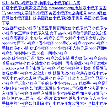
模块
律师小程序效果
律师行业小程序解决方案
门店小程序优惠券设置后台
matlabfunction红色波浪小程序
麦当
吗
Matlab动力学矩阵小程序
美团小程序怎么换账号
mate10
用微信小程序乱扣钱
美团微信小程序绑定手机号
美团小程序如
下载
农业银行微信小程序
诺基亚手机官网微信小程序
怒马小程序
小程序
女王新款小程序入驻
女子自封小程序教母腾讯公关总监
小程序需要多久
南京搞小程序的公司
农特产小程序
女朋友的
oppor9怎样下小程序
o盟小程序
oppo手机小程序
oppor9小程序
手机程序有小锁
欧派小程序
oppo小程序不支持分屏
oppo界
程序如何移到sd卡里
op官方网站小程序
php跑腿小程序开源
浦发小程序怎么安装
曝光微信小程序会销
普通app对接小程序
浦发小程序签到一号店
跑腿小程序开发教
checkbox选中
普宁市微信小程序
浦发小程序签卡权益
普通微
群玩助手小程序怎么没法下载
麒麟代驾小程序源码
群玩小程序
聊天小程序怎么去除
群应用小程序是干什么滴
全屏时间显示小
小程序
群玩宝小程序干嘛的
缺少小程序app.js
群助手小程序是
软捷科技小程序
如何通过源微信小程序代码换图片
软考题库小
入驻微信小程序收费吗
入驻微信小程序要钱吗
如何更改微信小
序
软件程序上面有一张小图片
软文中可以加小程序吗
入驻小
手机中的小程序如何删除
宿迁小程序开发公司
索引查找小程序