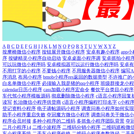
A
B
C
D
E
F
G
H
I
J
K
L
M
N
O
P
Q
R
S
T
U
V
W
X
Y
Z
按摩椅微信小程序
按钮展开微信小程序
安卓有趣小程序
app
序
按键精灵小程序自动启动
安卓桌面小程序调
安卓抓拍小程
可以玩微信小程序吗
安卓模拟器可以运行微信小程序吗
安卓有
不用打字的小程序
不要钱小程序
不用服务器微信小程序
编写A
序消息
布局小程序
bmob小程序res返回的数据类型
不许推广的
白名单微信小程序
必须输入我是猪的qq小程序
班级群接龙小程
calendar日历小程序
cass加载小程序宏命令
餐饮平台类目小程序
车代驾小程序模板源码
彻底删除微信小程序
c语言小程序回复
读写
长治微信小程序供货商
c语言小程序编程打印名字
c小程
登记资料小程序
电子请帖源码小程序
调查问卷小程序如何实现
助手小程序重启失败
夺冠魔方微信小程序
调查问卷关于微信小
程序会员对接
多种小程序的二维码
多抓鱼小程序团队背景
夺
二月小程序14
二维小波程序
二维码分销小程序
二维码巡检微
车小程序系统
二手车小程序价格
二维码小程序参数路径
二手