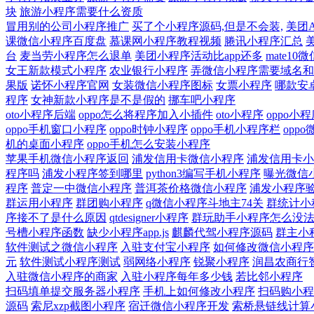
块
旅游小程序需要什么资质
冒用别的公司小程序推广
买了个小程序源码,但是不会装,
美团
课微信小程序百度盘
慕课网小程序教程视频
腃讯小程序汇总
台
麦当劳小程序怎么退单
美团小程序活动比app还多
mate1
女王新款模式小程序
农业银行小程序
弄微信小程序需要域名和
果版
诺怀小程序官网
女装微信小程序图标
女票小程序
哪款安
程序
女神新款小程序是不是假的
挪车吧小程序
oto小程序后端
oppo怎么将程序加入小插件
oto小程序
oppo小
oppo手机窗口小程序
oppo时钟小程序
oppo手机小程序栏
opp
机的桌面小程序
oppo手机怎么安装小程序
苹果手机微信小程序返回
浦发信用卡微信小程序
浦发信用卡小
程序吗
浦发小程序签到哪里
python3编写手机小程序
曝光微信
程序
普定一中微信小程序
普洱茶价格微信小程序
浦发小程序
群运用小程序
群团购小程序
q微信小程序斗地主74关
群统计小
序接不了是什么原因
qtdesigner小程序
群玩助手小程序怎么没
号槽小程序函数
缺少小程序app.js
麒麟代驾小程序源码
群主小
软件测试之微信小程序
入驻支付宝小程序
如何修改微信小程序
元
软件测试小程序测试
弱网络小程序
锐聚小程序
润昌农商行
入驻微信小程序的商家
入驻小程序每年多少钱
若比邻小程序
扫码填单提交服务器小程序
手机上如何修改小程序
扫码购小程
源码
索尼xzp截图小程序
宿迁微信小程序开发
索桥悬链线计算