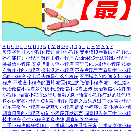
A
B
C
D
E
F
G
H
I
J
K
L
M
N
O
P
Q
R
S
T
U
V
W
X
Y
Z
奥森字体引入小程序
按钮居中小程序
安卓模拟器微信小程序玩
器不能打开小程序
熬夜王者小程序
Androidh5无法转跳小程序
装微信小程序
安卓增删改查小程序
阿里云PTS微信小程序
按键
布置作业的小程序
报名活动小程序
不在发现里面看见微信小程
易的小程序
变卡通头像是什么小程序
不用域名的空间安装小程
程序
不准发小程序的图片
布置作业的微信小程序
布丁淘宝客
长治微信小程序多少钱
长治微信小程序上传
长治微信小程序加
小程序
c语言小程序运行后自动关闭
c语言小程序有趣的源代码
送娃娃审核小程序
C语言小程序,按键之后只退出了
c语言小程
翟东平微信小程序
夺冠互动小程序
调节小程序速度
斗地主小程
调查问卷的小程序
钉钉小程序开发语言
调查报告关于微信小程
技小程序
夺宝小程序要多少钱
调查问卷小程序
二手小程序服务类项目
二维码小程序系统开发
二维火微信小程