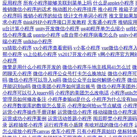
应用程序
所有小程序能够关联到菜单上吗
什么是applet小程序
推销微信小程序的话术
拖动图片小程序排序
推小程序
推箱子
小程序吗
推销小程序的短信
统计文件单词小程序
推文里如果
求小程序
thinkPHP小程序接口开发教程
天客通小程序
推销应
u台计算小程序
unity开发微信小程序
ug40程序单怎么缩小
ur
信小程序集成
uggrip小程序
u盘自带小程序病毒怎么办
unity
端小程序
unlklsp小程序
vx猜歌小程序
vx小程序查看密码
v小客小程序
vue微信小程序
帮小程序
vs上位机小程序
vs2017开发小程序
v网小程序官方网
小程序
微擎是用什么小程序开发的
微信小程序斗地主残局41怎么过
微
闭聊天小程序
微信小程序公众号打卡怎么换地址
微信小程序可
吗
微信小程序可以导入jq吗
微信公众平台如何解绑小程序
微信
序能识别ip吗
微信美团小程序如何退出账号
微信小程序美团外
小程序可以引入jquery吗
小程序的美团怎么改电话
小程序util
管理员如何修改备注
小程序参输id是什么
小程序为什么没有htm
小程序数据库的数据怎么显示
小程序如何给src节点赋值
小程
运营小程序操作手册详解
运营微信小程序
移动端微信小程序滚
运营成功小程序案例
运营活动答题小程序
阅后即焚小程序源码
录
远程抽签小程序
运行程序有小盾牌
有啥对战的微信小程序
怎么缩放小程序canvas
坐车小程序
只有小程序原始ID
坐标转换