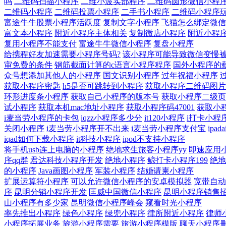
吗
二维码扫描小程序
二维小波实部程序
二维码圆形微信小程
二维码小程序
二维码投票小程序
二手书小程序
二维码小程序
富途牛牛股票小程序活跃度
复制文字小程序
飞猫怎么绑定微信
富文本小程序
附近小程序主体相关
复制微店小程序
附近小程
复用小程序不能支付
富途牛牛微信小程序
复盘小程序
给携程好友加速需要小程序号码?
该小程序可能导致微信变慢
审免费的条件
钢筋截面计算的c语言小程序程序
国外小程序的
众号想添加其他人的小程序
国文识别小程序
过年祝福小程序
获取小程序密匙
h5是否可跳转到小程序
获取小程序二维码图片
环形进度条小程序
获取自己小程序的版本号
获取小程序二级页
试小程序
获取本机mac地址小程序
获取小程序码47001
获取小
i麦当劳小程序的卡包
iqzz小程序多少分
it120小程序
i打卡小程
关闭小程序
i麦当劳小程序开不出来
i麦当劳小程序支付宝
ipa
iqad如何下载小程序
it科技小程序
ipod不支持小程序
将手机usb连上电脑的小程序
绝地求生旅客小程序yy
即速应用
序qq群
君达科技小程序开发
绝地小程序
鲸打卡小程序199
绝地
的小程序
Java画图小程序
军装小程序
结婚请柬小程序
扩展运算符小程序
可以允许微信小程序的安卓模拟器
宽带自动
序
昆明分销小程序开发
匡威中国微信小程序
昆明小程序销售
山小程序有多少家
昆明微信小程序峰会
窥看时光小程序
率先推出小程序
绿色小程序
绿兜小程序
律所附近小程序
律师
小程序拓展业务
旅游小程序需要
旅游小程序模版
聊天小程序