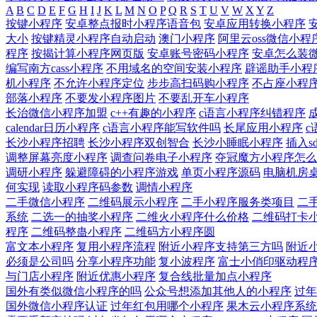
A
B
C
D
E
F
G
H
I
J
K
L
M
N
O
P
Q
R
S
T
U
V
W
X
Y
Z
按键小程序
安卓整点报时小程序语音包
安卓应用转换小程序
大小
按键精灵小程序自动启动
澳门小程序
阿里云oss微信小程
程序
按揭计算小程序网页版
安卓账号密码小程序
安卓怎么装
编写南方cass小程序
不用域名的空间安装小程序
辟谣助手小程
机小程序
不允许小程序定位
步步高扫码购小程序
不占座小程
部落小程序
不要发小程序图片
不要乱开车小程序
长治微信小程序加盟
c++有趣的小程序
c语言小程序纠错程序
calendar日历小程序
c语言小程序能写软件吗
长尾应用小程序
c
长沙小程序招聘
长沙小程序双创智合
长沙小睡眠小程序
插入s
调整屏幕亮度小程序
调查问卷电子小程序
夺冠魔方小程序怎么
调研小程序
躲避障碍的小程序游戏
单页小程序源码
电脑机房
何实现
读取小程序码参数
调情小程序
二手微信小程序
二维码展示小程序
二手小程序服务类项目
二
系统
二选一的抽奖小程序
二维火小程序什么价格
二维码打卡
程序
二维码整蛊小程序
二维码方小程序圆
富文本小程序
复用小程序流程
附近小程序支持第三方吗
附近小
必须是公司吗
分享小程序功能
复小波程序
富士小俏印驱动程
与门店小程序
附近优惠小程序
复合线批量加点小程序
国外有类似微信小程序的吗
公众号想添加其他人的小程序
过年
国外微信小程序认证
过年红包用哪个小程序
果木云小程序系统