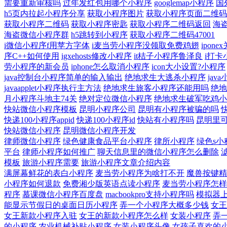
需要重新审核吗
过年发红包用哪个小程序
googlemap小程序
国
h5页内拉起小程序分享
获取小程序图片
获取小程序页面二维码
获取小程序二维码
获取小程序密匙
获取小程序二维码返回
海
海盗微信小程序群
h5跳转到小程序
获取小程序二维码47001
i微信小程序f用苹方字体
i麦当劳小程序没领取免费鸡翅
ipon
序C++如何使用
igxehosts修改小程序
it桔子小程序鲁泽良
i打卡
劳小程序的新会员
iphone怎么取消小程序
icon大小设置?小程序
java控制台小程序简单的输入输出
绝地求生大逃杀小程序
jav
javaapplet小程序执行主方法
绝地求生旅客小程序还能用吗
绝地
月小程序斗地主74关
绝对定位微信小程序
绝地求生破军吃鸡小
快站微信小程序模板
昆明小程序公司
昆明有小程序被骗的吗
快递100小程序appid
快递100小程序id
快站有小程序吗
昆明里
快站微信小程序
昆明微信小程序开发
律师微信小程序
绿色健康食品平台小程序
律所小程序
绿色s小
平台
律师小程序如何推广
聊天信息里的微信小程序怎么删除
模板
旅游小程序需要
旅游小程序文章介绍内容
满屏幕鲜花的表白小程序
麦当劳小程序为啥打不开
魔兽按键精
小程序如何退款
免费湘少版英语点读小程序
麦当劳小程序怎样
程序
慕课微信小程序百度盘
macbookpro支持小程序吗
模拟器
能显示节假日的桌面日历小程序
弄一个小程序大概多少钱
女王
女王新款小程序入驻
女王的新款小程序怎么样
女装小程序
弄
的小程序
农业机械补贴小程序
女装小程序头像
女孩子喜欢的