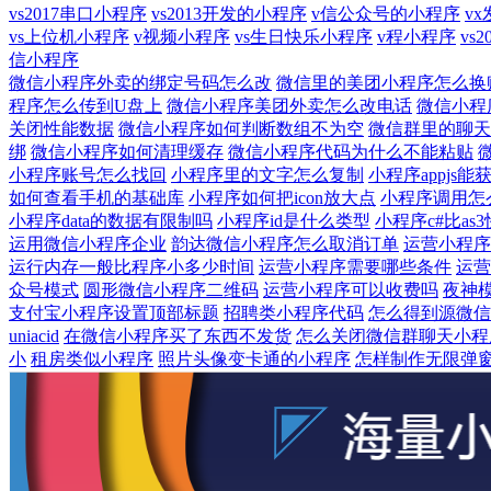
vs2017串口小程序
vs2013开发的小程序
v信公众号的小程序
v
vs上位机小程序
v视频小程序
vs生日快乐小程序
v程小程序
vs
信小程序
微信小程序外卖的绑定号码怎么改
微信里的美团小程序怎么换
程序怎么传到U盘上
微信小程序美团外卖怎么改电话
微信小程
关闭性能数据
微信小程序如何判断数组不为空
微信群里的聊天
绑
微信小程序如何清理缓存
微信小程序代码为什么不能粘贴
小程序账号怎么找回
小程序里的文字怎么复制
小程序appjs
如何查看手机的基础库
小程序如何把icon放大点
小程序调用怎
小程序data的数据有限制吗
小程序id是什么类型
小程序c#比as
运用微信小程序企业
韵达微信小程序怎么取消订单
运营小程序
运行内存一般比程序小多少时间
运营小程序需要哪些条件
运营
众号模式
圆形微信小程序二维码
运营小程序可以收费吗
夜神
支付宝小程序设置顶部标题
招聘类小程序代码
怎么得到源微信
uniacid
在微信小程序买了东西不发货
怎么关闭微信群聊天小程
小
租房类似小程序
照片头像变卡通的小程序
怎样制作无限弹