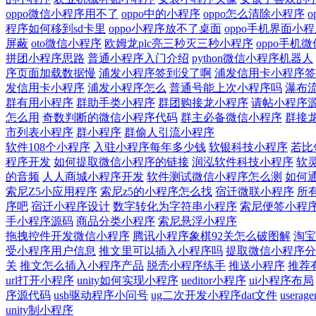
oppo微信小程序用不了
oppo中的小程序
oppo怎么清除小程序
程序如何移到sd卡里
oppo小程序放不了桌面
oppo手机界面小
屏蔽
oto微信小程序
欧姆龙plc亮三秒灭三秒小程序
oppo手机
拼团小程序思路
普通小程序入门介绍
python微信小程序机器人
序页面加载数据慢
浦发小程序签到没了啊
浦发信用卡小程序签
发信用卡小程序
浦发小程序怎么
普通号能上次小程序吗
瀑布
群有用小程序
群助手类小程序
群团购接龙小程序
请帖小程序
怎么用
奇数判断的微信小程序代码
群主必备微信小程序
群接
市列表小程序
群小程序
群偷人引流小程序
软件108个小程序
入驻小程序每年多少钱
软银科技小程序
若比
程序开发
如何提取微信小程序的链接
润泓软件科技小程序
软
的音频
人人商城小程序开发
软件测试微信小程序怎么测
如何
索尼Z5小应用程序
索尼z5的小程序怎么找
宿迁微联小程序
所
序吧
宿迁小程序设计
数字转化为字符串小程序
索尼便签小程
手小程序源码
商品分类小程序
索尼悬浮小程序
拖拽控件开发微信小程序
腾讯小程序象棋92关怎么破图解
淘宝
受小程序用户信息
推文里可以插入小程序吗
提取微信小程序分
关
推文怎么插入小程序产品
脱壳小程序练手
推送小程序
推荐
url打开小程序
unity如何实现小程序
ueditor小程序
ui小程序布局
序源代码
usb驱动程序小问号
ug二次开发小程序dat文件
usera
unity制小程序