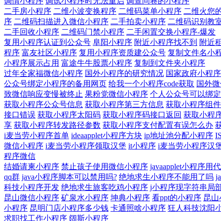
调情小程序
调试小程序时无法重启
调查问卷的小程序
二手房小程序
二维小波变换程序
二维码菜单小程序
二维火您
序
二维码扫描进入微信小程序
二手拍卖小程序
二维码识别教
二手回收小程序
二维码门禁小程序
二手闲置交换小程序-爆发
复用小程序认证到公众号
阜阳小程序
附近小程序找不到
附近
程序
富友社区小程序
复用小程序资质建公众号
复制文件名小
小程序展示占用
富途牛牛股票小程序
复制到文件夹小程序
过年全家福微信小程序
国外小程序的研究情况
国家政府小程序
公众号绑定小程序的备用网页
给我一个小程序code获取
国外微
致微信响应变慢被终止
果粉党微信小程序
个人公众号可以绑定
获取小程序公众号信息
获取小程序第三方信息
获取小程序组件
接口错误
获取小程序太阳码
获取小程序码接口返回
获取小程
享
获取小程序转发路径参数
获取小程序支付配置有误怎么办
i麦当劳小程序首单
ideaapplet小程序方块
ip地址池分配小程序
微信小程序
i麦当劳小程序领取汉堡
it小程序
i麦当劳小程序汉
程序微信
结婚请柬小程序
禁止孩子使用微信小程序
javaapplet小程序
qq群
java小程序脚本可以禁用吗?
绝地求生小程序不能用了吗
j
科技小程序开发
绝地求生旅客吃鸡小程序
j小程序现字符串局
昆山微信小程序
矿泉水小程序
坤典小程序
看ppt的小程序
昆山
小程序
昆明门店小程序多少钱
卡通照啥小程序
狂人科技沈阳
求职找工作小程序
阔斯小程序