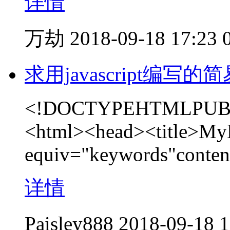
详情
万劫
2018-09-18 17:23
求用javascript编
<!DOCTYPEHTMLPUBLIC
<html><head><title>MyH
equiv="keywords"conte
详情
Paisley888
2018-09-18 1