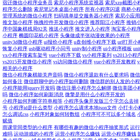
宿迁微信小程序业务员
索尼小程序系统监视器
索尼xzp截图小
程序怎么删除
索尼笔记本桌面小程序
所有小程序闪退
商桥小
管理系统的微信小程序
扫码填单提交服务器小程序
索尼小应用
推文加小程序
拖拽控件开发微信小程序
推荐阳江小程序
推销
序中国象棋残局92关
推送小程序
推文进入小程序
淘宝客小程
小程序
椭圆印花机小程序
头像做成半张动漫效果的小程序
unity3d微信小程序
ui报价小程序
u盘创维小程序下载
url打开
恢复小程序
usb驱动程序小问号
unity制小程序
ui小程序模板
u
vx小程序搜索车架号
vue小程序下载
vs小程序案列
vs2013小
vs2015开发微信小程序
vs访问微信小程序
vue小程序开发教程
相关的小程序
微信小程序象棋能关声音吗
微信小程序退款有什么要求吗
微信
如何备注
微信群聊中的小程序如何删除
微信群的别人发的小程
小程序能用jquery开发吗
微信注册小程序怎么解绑
微信美团小
吗
微信小程序如何刷新消息
微擎是用什么小程序开发的
小程序如何判断字符串相等
小程序头像开发版三个字怎么去掉
号
小程序id是什么类型
小程序怎么请求本地json文件
小打卡小
怎么调试css
小程序对象如何转数组
小程序可不可以多个域名
赋值
雨课堂同类型的小程序
有哪些有趣的微信小程序抽奖形式
运行
难吗
运动游戏的小程序
运营小程序怎么赚钱
运营小程序赚钱