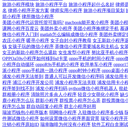
旅游小程序模块
旅游小程序平台
旅游小程序起什么名好
律师
名
律师小程序开发方案
律师实用小程序
旅游小程序项目策划
箭小程序
律所微信小程序
美团小程序代运营托管可靠吗?
macbook能开发小程序
美团小
课网小程序百度云
美团外卖小程序
美团小程序换绑定手机
慕
微信小程序入门到
matlab怎么编辑成微信小程序
美团外卖绑定
农庄小程序
暖寻小程序
女子自封小程序教母
女王新款小程序
钱
女孩子玩的微信小程序
弄微信小程序需要域名和主机么
女
女王的新款小程序怎么退款
女生发型小程序
努比亚手机小程序
OPPOa59s小程序如何移到sd卡里
oppo手机的时间小程序
opp
小程序自动循环
oppoR9s手机的小程序
欧拜单车小程序
oppor
派小程序
oppo手机跳一跳小程序
oppo时钟小程序
oppo桌面小
浦发小程序无法签到
普通人可以开发微信小程序吗
浦发信用卡
程序
浦江小程序开发公司
浦发小程序无法关联
浦发信用卡小
程序签到找不到
浦发小程序扫码
python微信小程序机器人
批处
群相册小程序
清除照片多余人小程序
轻音少女萌化小程序
缺少
鹿小程序怎么玩
群影小程序
群投票小程序怎么弄
群投票微信
程序怎么加
群自动回复小程序
群主小程序好用
瑞波币钱包小程序版本
弱网络小程序
入驻微信小程序多少钱
件测试微信小程序
如何设置微信小程序界面背景
瑞安小程序开
注销小程序原始ID
瑞幸咖啡为何没有小程序
软件工程白盒测