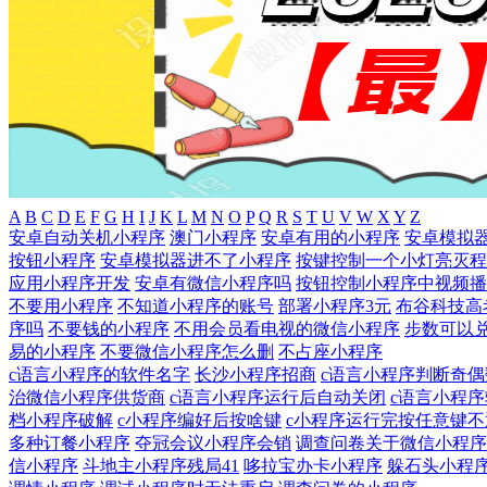
A
B
C
D
E
F
G
H
I
J
K
L
M
N
O
P
Q
R
S
T
U
V
W
X
Y
Z
安卓自动关机小程序
澳门小程序
安卓有用的小程序
安卓模拟
按钮小程序
安卓模拟器进不了小程序
按键控制一个小灯亮灭程
应用小程序开发
安卓有微信小程序吗
按钮控制小程序中视频播
不要用小程序
不知道小程序的账号
部署小程序3元
布谷科技高
序吗
不要钱的小程序
不用会员看电视的微信小程序
步数可以
易的小程序
不要微信小程序怎么删
不占座小程序
c语言小程序的软件名字
长沙小程序招商
c语言小程序判断奇偶
治微信小程序供货商
c语言小程序运行后自动关闭
c语言小程
档小程序破解
c小程序编好后按啥键
c小程序运行完按任意键不
多种订餐小程序
夺冠会议小程序会销
调查问卷关于微信小程序
信小程序
斗地主小程序残局41
哆拉宝办卡小程序
躲石头小程