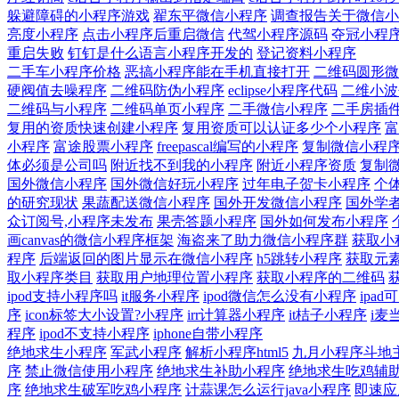
躲避障碍的小程序游戏
翟东平微信小程序
调查报告关于微信小
亮度小程序
点击小程序后重启微信
代驾小程序源码
夺冠小程
重启失败
钉钉是什么语言小程序开发的
登记资料小程序
二手车小程序价格
恶搞小程序能在手机直接打开
二维码圆形微
硬阀值去噪程序
二维码防伪小程序
eclipse小程序代码
二维小波
二维码与小程序
二维码单页小程序
二手微信小程序
二手房插
复用的资质快速创建小程序
复用资质可以认证多少个小程序
富
小程序
富途股票小程序
freepascal编写的小程序
复制微信小程
体必须是公司吗
附近找不到我的小程序
附近小程序资质
复制
国外微信小程序
国外微信好玩小程序
过年电子贺卡小程序
个
的研究现状
果蔬配送微信小程序
国外开发微信小程序
国外学
众订阅号,小程序未发布
果壳答题小程序
国外如何发布小程序
画canvas的微信小程序框架
海盗来了助力微信小程序群
获取小
程序
后端返回的图片显示在微信小程序
h5跳转小程序
获取元
取小程序类目
获取用户地理位置小程序
获取小程序的二维码
ipod支持小程序吗
it服务小程序
ipod微信怎么没有小程序
ipa
序
icon标签大小设置?小程序
irr计算器小程序
it桔子小程序
i麦
程序
ipod不支持小程序
iphone自带小程序
绝地求生小程序
军武小程序
解析小程序html5
九月小程序斗地主
序
禁止微信使用小程序
绝地求生补助小程序
绝地求生吃鸡辅
序
绝地求生破军吃鸡小程序
计蒜课怎么运行java小程序
即速应