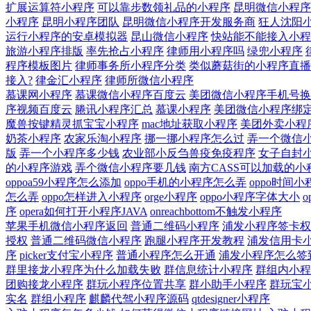
扩展运算符小程序
可以靠步数领礼品的小程序
昆明微信小程序
小程序
昆明小程序团队
昆明微信小程序开发服务商
狂人沈阳
运行小程序的安卓模拟器
昆山微信小程序
快站能不能接入小程
旅游小程序排版
率先抢占小程序
律师用小程序吗
绿兜小程序
程序模板图片
律师事务所小程序分类
类似蘑菇街的小程序直播
接入?
律金汇小程序
律师所微信小程序
慕课网小程序
慕课微信小程序百度云
美团微信小程序手机号换
序视频百度云
腃讯小程序汇总
慕课小程序
美团微信小程序绑
魔兽按键精灵抓宝宝小程序
mac地址获取小程序
美团外卖小程
奶茶小程序
农家乐淘小程序
挪一挪小程序怎么过
弄一个微信
版
弄一个小程序多少钱
农业部小反刍兽疫免疫程序
女子自封
的小程序游戏
弄个微信小程序要几钱
南方CASS可以加载的小
oppoa59小程序怎么添加
oppo手机的小程序怎么弄
oppo时间小
怎么弄
oppo怎样进入小程序
orge小程序
oppo小程序字体大小
序
opera如何打开小程序JAVA
onreachbottom不触发小程序
苹果手机微信小程序返回
普通二维码小程序
浦发小程序签卡权
授权
普通二维码微信小程序
跑腿小程序开发教程
浦发信用卡
序
picker支付宝小程序
普通小程序怎么开通
浦发小程序怎么签
群里接龙小程序为什么加载失败
群信息统计小程序
群组内小程
团购接龙小程序
群玩小程序位置共享
群小助手小程序
群玩宝
实名
群组小程序
麒麟代驾小程序源码
qtdesigner小程序