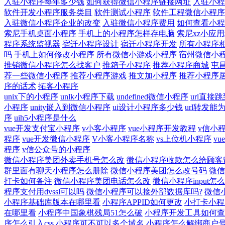
入驻小程序每年多少钱
如何获得微信小程序链接网址
入驻小程
软件开发小程序服务类目
软件测试小程序
软件工程微信小程序
入驻微信小程序企业的改变
入驻微信小程序费用
如何查看小程
索尼手机桌面小程序
手机上的小程序怎样存电脑
索尼xz小应
程序系统监视器
宿迁小程序设计
宿迁小程序开发
所有小程序
吗
手机上如何修改小程序
所有微信小游戏小程序
宿州微信小
推销微信小程序怎么找客户
推箱子小程序
推荐小程序商城
屯
荐一些微信小程序
推荐小程序游戏
推文加小程序
推荐小程序
序的话术
拓客小程序
unix下的小程序
unlk小程序下载
undefined微信小程序
url直接
小程序
unity嵌入到微信小程序
ui设计小程序多少钱
url转发
序
uih5小程序是什么
vue开发支付宝小程序
v小客小程序
vue小程序开发教程
v信小
程序
vue开发微信小程序
V小客小程序名称
vs上位机小程序
v
程序
v信公众号的小程序
微信小程序美团外卖手机号怎么改
微信小程序收款怎么给顾客
群里面有聊天小程序怎么册除
微信小程序美团怎么改号码
微信
打卡如何备注
微信小程序美团电话怎么改
微信小程序input怎
程序支付用dvssl可以吗
微信小程序可以接外部数据库吗?
微信
小程序基础库版本在哪里看
小程序APPID如何更改
小打卡小程
在哪里看
小程序中国象棋残局51怎么破
小程序开发工具如何查
序怎么引入css
小程序可不可以多个域名
小程序怎么解绑商户