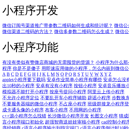
小程序开发
微信订阅号渠道推广带参数二维码如何生成和统计呢？
微信公
微信渠道二维码的方法？
微信多参数二维码怎么生成？
微信公
小程序功能
有没有类似有赞微店商城的无需囤货的货源？
小程序为什么那
程序
你是不是傻子
用即速应用做的小程序，怎么内嵌到微信公
A
B
C
D
E
F
G
H
I
J
K
L
M
N
O
P
Q
R
S
T
U
V
W
X
Y
Z
applet小程序要下载吗
安卓作业简单小程序有哪些
安卓怎么没
出10秒的小程序
安卓有没有小程序
按钮小程序
安卓音乐播放
模拟器不能打开小程序
按座号提问小程序
阿里云上传小程序
不允许小程序定位
不要乱开车小程序辅助
辟谣小程序
步数换
不要服务器端的微信小程序
不占座小程序
班级群接龙小程序登
成卡通头像的小程序
布客小程序
不用网的小程序
c++源小程序怎么找错
长沙微信小程序开发
长图文小程序
猜成
言小程序端口初始化
超强智商送娃娃审核小程序
cad控制小程
序经销商
c语言小程序输出到指定端口
c语言小程序倒计时10