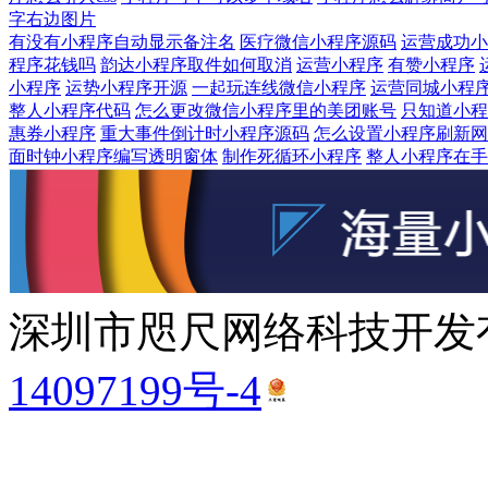
字右边图片
有没有小程序自动显示备注名
医疗微信小程序源码
运营成功小
程序花钱吗
韵达小程序取件如何取消
运营小程序
有赞小程序
小程序
运势小程序开源
一起玩连线微信小程序
运营同城小程
整人小程序代码
怎么更改微信小程序里的美团账号
只知道小程
惠券小程序
重大事件倒计时小程序源码
怎么设置小程序刷新网
面时钟小程序编写透明窗体
制作死循环小程序
整人小程序在手
深圳市咫尺网络科技开发有
14097199号-4