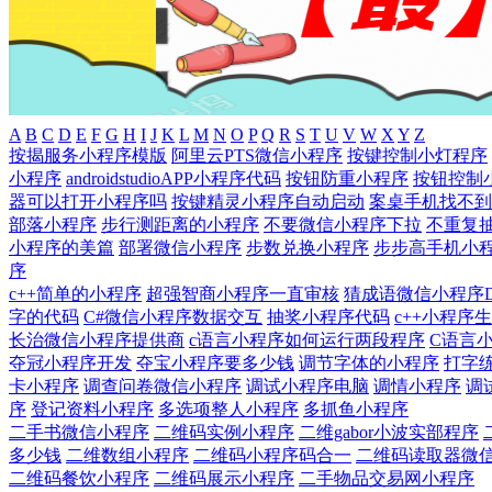
A
B
C
D
E
F
G
H
I
J
K
L
M
N
O
P
Q
R
S
T
U
V
W
X
Y
Z
按揭服务小程序模版
阿里云PTS微信小程序
按键控制小灯程序
小程序
androidstudioAPP小程序代码
按钮防重小程序
按钮控制
器可以打开小程序吗
按键精灵小程序自动启动
案桌手机找不到
部落小程序
步行测距离的小程序
不要微信小程序下拉
不重复
小程序的美篇
部署微信小程序
步数兑换小程序
步步高手机小
序
c++简单的小程序
超强智商小程序一直审核
猜成语微信小程序D
字的代码
C#微信小程序数据交互
抽奖小程序代码
c++小程序
长治微信小程序提供商
c语言小程序如何运行两段程序
C语言
夺冠小程序开发
夺宝小程序要多少钱
调节字体的小程序
打字
卡小程序
调查问卷微信小程序
调试小程序电脑
调情小程序
调
序
登记资料小程序
多选项整人小程序
多抓鱼小程序
二手书微信小程序
二维码实例小程序
二维gabor小波实部程序
多少钱
二维数组小程序
二维码小程序码合一
二维码读取器微
二维码餐饮小程序
二维码展示小程序
二手物品交易网小程序