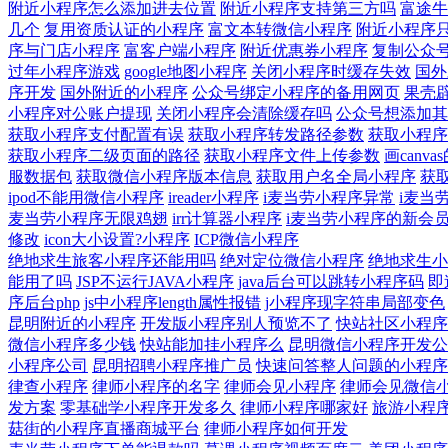
附近小程序怎么添加进去位置
附近小程序支持第三方吗
富途牛
几个
复用资质认证的小程序
富文本转微信小程序
附近小程序
序与门店小程序
富客户端小程序
附近优惠券小程序
复制公众
过年小程序游戏
google地图小程序
关闭小程序时缓存失效
国外
序开发
国外附近的小程序
公众号绑定小程序的备用网页
果壳
小程序对公账户提现
关闭小程序会清除缓存吗
公众号想添加其
获取小程序支付配置有误
获取小程序转发路径参数
获取小程序
获取小程序二级页面的路径
获取小程序文件上传参数
画canv
服数据包
获取微信小程序版本信息
获取用户名全局小程序
获
ipod不能用微信小程序
ireader小程序
i麦当劳小程序异常
i麦当
麦当劳小程序无限鸡翅
irr计算器小程序
i麦当劳小程序的新会
修改
icon大小设置?小程序
ICP微信小程序
绝地求生旅客小程序还能用吗
绝对定位微信小程序
绝地求生小
能用了吗
JSP不运行JAVA小程序
java后台可以跳转小程序码
即
序后台php
js中小程序length属性报错
j小程序现字符串局部变色
昆明附近的小程序
开发版小程序别人预览不了
快站社区小程序
微信小程序多少钱
快站能加挂小程序么
昆明微信小程序开发公
小程序公司
昆明招聘小程序推广员
快速问答整人问题的小程序
律查小程序
律师小程序的名字
律师会见小程序
律师会见微信
发方案
零基础学小程序开发多久
律师小程序哪家好
旅游小程
菇街的小程序直播商城平台
律师小程序如何开发