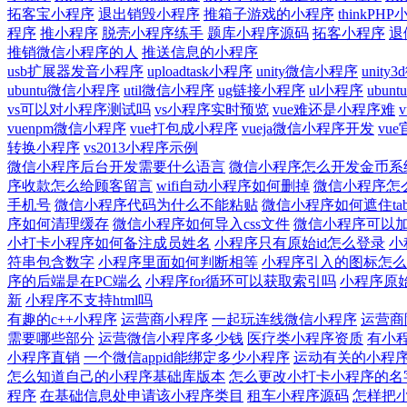
拓客宝小程序
退出销毁小程序
推箱子游戏的小程序
thinkP
程序
推小程序
脱壳小程序练手
题库小程序源码
拓客小程序
退
推销微信小程序的人
推送信息的小程序
usb扩展器发音小程序
uploadtask小程序
unity微信小程序
unit
ubuntu微信小程序
util微信小程序
ug链接小程序
ul小程序
ubun
vs可以对小程序测试吗
vs小程序实时预览
vue难还是小程序难
vuenpm微信小程序
vue打包成小程序
vueja微信小程序开发
vu
转换小程序
vs2013小程序示例
微信小程序后台开发需要什么语言
微信小程序怎么开发金币系
序收款怎么给顾客留言
wifi自动小程序如何删掉
微信小程序怎
手机号
微信小程序代码为什么不能粘贴
微信小程序如何遮住tabb
序如何清理缓存
微信小程序如何导入css文件
微信小程序可以加
小打卡小程序如何备注成员姓名
小程序只有原始id怎么登录
小
符串包含数字
小程序里面如何判断相等
小程序引入的图标怎么
序的后端是在PC端么
小程序for循环可以获取索引吗
小程序原始
新
小程序不支持html吗
有趣的c++小程序
运营商小程序
一起玩连线微信小程序
运营商
需要哪些部分
运营微信小程序多少钱
医疗类小程序资质
有小
小程序直销
一个微信appid能绑定多少小程序
运动有关的小程
怎么知道自己的小程序基础库版本
怎么更改小打卡小程序的名
程序
在基础信息处申请该小程序类目
租车小程序源码
怎样把