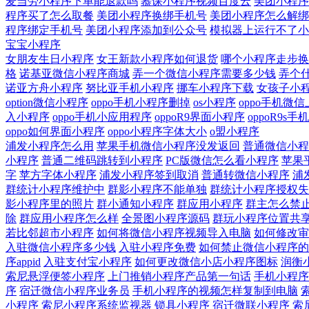
麦当劳小程序下单能退款吗
慕课小程序视频百度云
美团小程序
程序买了怎么取餐
美团小程序换绑手机号
美团小程序怎么解绑
程序绑定手机号
美团小程序添加到公众号
模拟器上运行不了小
宝宝小程序
女朋友生日小程序
女王新款小程序如何退货
哪个小程序走步换
格
诺基亚微信小程序商城
弄一个微信小程序需要多少钱
弄个
诺亚方舟小程序
努比亚手机小程序
挪车小程序下载
女孩子小
option微信小程序
oppo手机小程序删掉
os小程序
oppo手机微
入小程序
oppo手机小应用程序
oppoR9界面小程序
oppoR9s
oppo如何界面小程序
oppo小程序字体大小
o盟小程序
浦发小程序怎么用
苹果手机微信小程序没发返回
普通微信小程
小程序
普通二维码跳转到小程序
PC版微信怎么看小程序
苹果
字
苹方字体小程序
浦发小程序签到取消
普通转微信小程序
浦
群统计小程序维护中
群影小程序不能单独
群统计小程序授权失
影小程序里的照片
群小通知小程序
群应用小程序
群主怎么禁
除
群应用小程序怎么样
全景图小程序源码
群玩小程序位置共
若比邻超市小程序
如何将微信小程序视频导入电脑
如何修改审
入驻微信小程序多少钱
入驻小程序免费
如何禁止微信小程序的
序appid
入驻支付宝小程序
如何更改微信小店小程序图标
润衡
索尼悬浮便签小程序
上门推销小程序产品第一句话
手机小程序
序
宿迁微信小程序业务员
手机小程序的视频怎样复制到电脑
小程序
索尼小程序系统监视器
锁具小程序
宿迁微联小程序
索