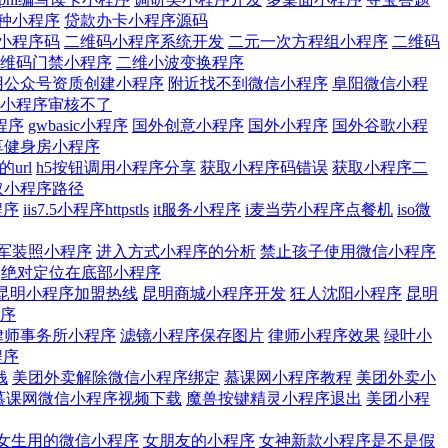
种小程序
贷款办卡小程序源码
小程序码
二维码小程序系统开发
二元一次方程组小程序
二维码
维码门禁小程序
二维小波变换程序
用公众号资质创建小程序
附近找不到微信小程序
阜阳微信小程
小程序审核不了
程序
gwbasic小程序
国外创意小程序
国外小程序
国外谷歌小程
享健身房小程序
url
h5按钮调用小程序分享
获取小程序码错误
获取小程序二
取小程序路径
程序
iis7.5小程序httpstls
it服务小程序
i麦当劳小程序点餐机
iso微
军装照小程序
进入方式小程序的分析
禁止孩子使用微信小程序
绝对定位在底部小程序
昆明小程序加盟热线
昆明商城小程序开发
狂人沈阳小程序
昆明
序
律师事务所小程序
滤镜小程序保存图片
律师小程序效果
绿叶小
程序
钱
美团外卖解除微信小程序绑定
慕课网小程序教程
美团外卖小
慕课网微信小程序视频下载
魔兽按键精灵小程序退出
美团小程
女生用的微信小程序
女朋友的小程序
女神新款小程序是不是假