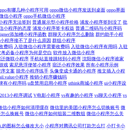
oppo有哪几种小程序可用
oppo微信小程序发送到桌面
oppo界面
咋删微信小程序
oppo手机微信小程序
小程序无法签到
普通展示型小程序价格
浦发小程序签到没了
批
信小程序的态度
浦发小程序签卡权益
普通二维码与小程序码
designer添加槽小程序函数
群聊天小程序怎么删除
群约助手小程
小程序接不了是什么原因
群组小程序
收费吗
入驻微信小程序需要收费吗
入驻微信小程序有用吗
入驻
软考必备小程序为何是空白
软件放入微信小程序
宿迁微联小程序
手机站直接跳转到小程序
沈阳微信小程序谁家
游戏
索尼悬浮便签小程序
宿迁小程序效果
所有小程序示例
程序文案
脱壳小程序练手
头像变成卡通的小程序
推文插入小程
detail.value小程序
推销小程序赚钱吗
o牌有小程序吗
u盘禁用启用小程序
uthink商城小程序
ui小程序设
s2013小程序调试
V电影小程序
vs有趣的小程序
vs聊天小程序
vs
微信小程序如何清理缓存
微信里的美团小程序怎么切换账号
微
序怎么换账号
微信小程序如何组装二维数组
微信小程序怎么关
入的图标怎么修改大小
小程序对腾讯公司打款怎么打
小打卡小