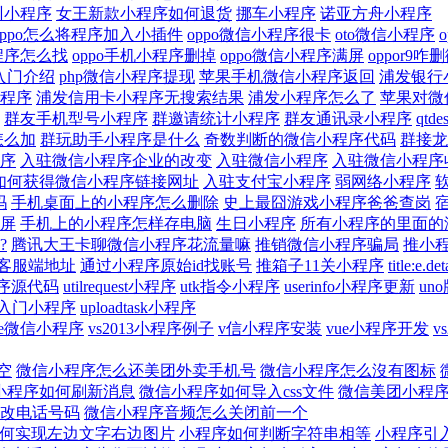
训小程序
女王新款小程序如何退货
挪车小程序
诺亚方舟小程序
oppo怎么将程序加入小插件
oppo微信小程序很卡
oto微信小程序
小程序怎么找
oppo手机小程序删掉
oppo微信小程序满屏
oppor9
入门介绍
php微信小程序提现
苹果手机微信小程序返回
浦发银行
程序
浦发信用卡小程序无搜索结果
浦发小程序怎么了
苹果对微
群友手机型号小程序
群邀请统计小程序
群友通讯录小程序
qt
怎么加
群玩助手小程序是什么
奇数判断的微信小程序代码
群接龙
序
入驻微信小程序企业的改变
入驻微信小程序
入驻微信小程序
如何获得微信小程序链接网址
入驻支付宝小程序
弱网络小程序
吗
手机桌面上的小程序怎么删除
史上最囧游戏小程序爸爸查岗
屏
手机上的小程序怎样存电脑
生日小程序
所有小程序的里面的
?
腾讯大王卡聊微信小程序花流量嘛
推销微信小程序骗局
推小
程序客服端地址
通过小程序原始id找账号
推箱子11关小程序
title:e.
程序源代码
utilrequest小程序
utk指令小程序
userinfo小程序更新
un
ty入门小程序
uploadtask小程序
ue微信小程序
vs2013小程序例子
v信小程序安装
vue小程序开发
v
空
微信小程序怎么还美团外卖手机号
微信小程序怎么沒有图标
小程序如何刷新消息
微信小程序如何导入css文件
微信美团小程
改电话号码
微信小程序音频怎么关闭前一个
何实现左边文字右边图片
小程序如何判断字符串相等
小程序引