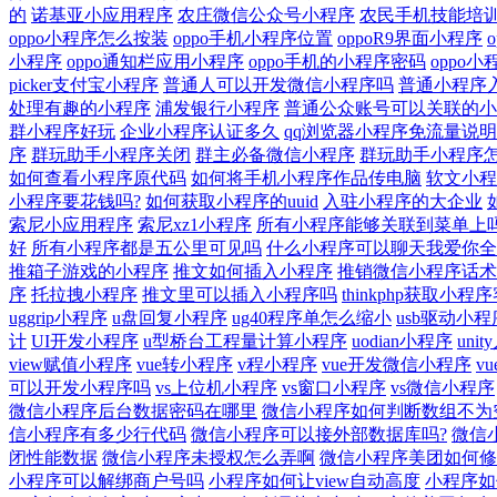
的
诺基亚小应用程序
农庄微信公众号小程序
农民手机技能培
oppo小程序怎么按装
oppo手机小程序位置
oppoR9界面小程序
小程序
oppo通知栏应用小程序
oppo手机的小程序密码
oppo
picker支付宝小程序
普通人可以开发微信小程序吗
普通小程序
处理有趣的小程序
浦发银行小程序
普通公众账号可以关联的小
群小程序好玩
企业小程序认证多久
qq浏览器小程序免流量说明
序
群玩助手小程序关闭
群主必备微信小程序
群玩助手小程序
如何查看小程序原代码
如何将手机小程序作品传电脑
软文小程
小程序要花钱吗?
如何获取小程序的uuid
入驻小程序的大企业
索尼小应用程序
索尼xz1小程序
所有小程序能够关联到菜单上
好
所有小程序都是五公里可见吗
什么小程序可以聊天我爱你全
推箱子游戏的小程序
推文如何插入小程序
推销微信小程序话术
序
托拉拽小程序
推文里可以插入小程序吗
thinkphp获取小
uggrip小程序
u盘回复小程序
ug40程序单怎么缩小
usb驱动小
计
UI开发小程序
u型桥台工程量计算小程序
uodian小程序
uni
view赋值小程序
vue转小程序
v程小程序
vue开发微信小程序
v
可以开发小程序吗
vs上位机小程序
vs窗口小程序
vs微信小程序
微信小程序后台数据密码在哪里
微信小程序如何判断数组不为
信小程序有多少行代码
微信小程序可以接外部数据库吗?
微信
闭性能数据
微信小程序未授权怎么弄啊
微信小程序美团如何修
小程序可以解绑商户号吗
小程序如何让view自动高度
小程序如