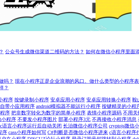
？
公众号生成微信渠道二维码的方法？
如何在微信小程序里面
做吗？
现在小程序正是企业浪潮的风口。做什么类型的小程序表
样？
et小程序
按键录制小程序
安卓应用小程序
安卓应用转换小程序
鞍
自带小应用程序
android模拟器不能运行小程序
按键精灵的小程
程序
把非数字转化为数字的简单小程序
表情小程序源码
不用关
的小程序
不要发小程序图片
部署小程序3元
不再接收小程序消息
c语言小程序运行后自动关闭
长治微信小程序公司
cryptojs微
程序
cass小程序如何写
C#判断是否微信小程序进来
c语言小程序
租户在小程序
DISCUZ论坛小程序
登录订阅号却跳转到小程序
d