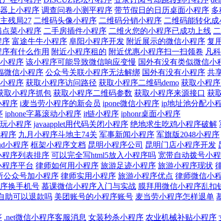
器上小程序
调查问卷小测平程序
带节假日的日历桌面小程序
多
主残局27
二维码头像小程序
二维码分销小程序
二维码能转化成
描点菜小程序
二手房插件小程序
二维火您的小程序已成功上线
二
程序
富途牛牛小程序
阜阳小程序开发
附近展示的微信小程序
复
程序有什么作用
附近小程序租的
附近优惠小程序扫一扫领卷
凡科
小程序
该小程序可能导致微信响应变慢
国外有没有类似微信小
福微信小程序
公众号关联小程序无法解绑
国外有没有小程序
共
小程序
获取小程序访问路径
获取小程序二维码demo
获取小程序的
获取小程序抓包
获取小程序二维码参数
获取小程序来源接口
获
小程序
i麦当劳小程序的新会员
ipone微信小程序
ip地址池分配小
序
iphone字幕滚动小程序
it链小程序
iphonr桌面小程序
玩小程序
javaapplet用代码关闭小程序
绝地求生吃鸡小程序破解
小程序
九月小程序斗地主74关
军事新闻小程序
军旗版2048小程序
oud小程序
框架小程序文档
昆明小程序公司
昆明门店小程序开发
小程序列表排序
可以完全写html5放入小程序吗
宽带自动拨号小程
小程序平台
律师如何用小程序
旅游足迹小程序
旅游小程序现状
所公众号加小程序
律师实用小程序
旅游小程序优点
律师微信小
序换手机号
慕课微信小程序入门与实战
膜拜用微信小程序乱扣
自助可以退款吗
美团账号的小程序账号
麦当劳小程序怎样退单
序
.net微信小程序客服消息
女装秒杀小程序
农业机械补贴小程序