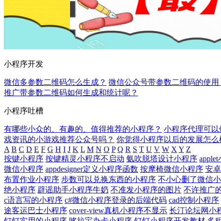
小程序开发
微信多参数二维码怎么生成？
微信公众号带参数二维码的使用
推广带参数二维码如何生成和统计呢？
小程序吐槽
有哪些小众的、有趣的、值得推荐的小程序？
小程序代理可以
戏资讯的小游戏推荐公众号吗？
你觉得小程序以后的发展怎么
A
B
C
D
E
F
G
H
I
J
K
L
M
N
O
P
Q
R
S
T
U
V
W
X
Y
Z
按键小程序
按键精灵小程序不启动
氨吹脱塔设计小程序
appl
微信小程序
appdesigner定义小程序函数
按摩椅微信小程序
安卓
布置作业小程序
步数可以兑换东西的小程序
不小心删了微信小
绝小程序
辟谣助手小程序牛奶
不准发小程序的图片
不许推广
c语言写的小程序
c#微信小程序登录的后端代码
cad控制小程序
途客运巴士小程序
cover-view真机小程序不显示
长汀论坛网小
钉钉实用的小程序
哆拉宝办卡小程序
钉钉小程序开发教材
多