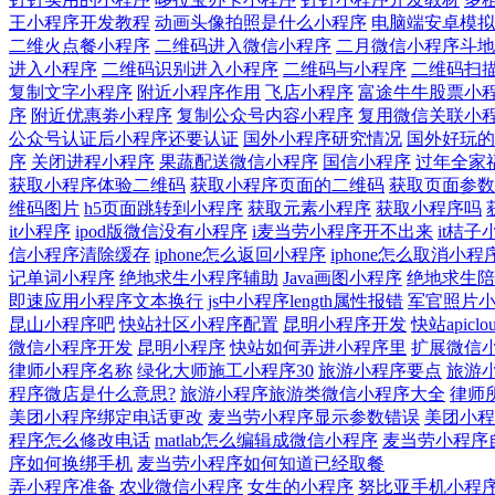
王小程序开发教程
动画头像拍照是什么小程序
电脑端安卓模拟
二维火点餐小程序
二维码进入微信小程序
二月微信小程序斗地
进入小程序
二维码识别进入小程序
二维码与小程序
二维码扫
复制文字小程序
附近小程序作用
飞店小程序
富途牛牛股票小
序
附近优惠劵小程序
复制公众号内容小程序
复用微信关联小
公众号认证后小程序还要认证
国外小程序研究情况
国外好玩的
序
关闭进程小程序
果蔬配送微信小程序
国信小程序
过年全家
获取小程序体验二维码
获取小程序页面的二维码
获取页面参数
维码图片
h5页面跳转到小程序
获取元素小程序
获取小程序吗
it小程序
ipod版微信没有小程序
i麦当劳小程序开不出来
it桔子
信小程序清除缓存
iphone怎么返回小程序
iphone怎么取消小程
记单词小程序
绝地求生小程序辅助
Java画图小程序
绝地求生陪
即速应用小程序文本换行
js中小程序length属性报错
军官照片
昆山小程序吧
快站社区小程序配置
昆明小程序开发
快站apicl
微信小程序开发
昆明小程序
快站如何弄进小程序里
扩展微信
律师小程序名称
绿化大师施工小程序30
旅游小程序要点
旅游
程序微店是什么意思?
旅游小程序旅游类微信小程序大全
律师
美团小程序绑定电话更改
麦当劳小程序显示参数错误
美团小程
程序怎么修改电话
matlab怎么编辑成微信小程序
麦当劳小程序
序如何换绑手机
麦当劳小程序如何知道已经取餐
弄小程序准备
农业微信小程序
女生的小程序
努比亚手机小程