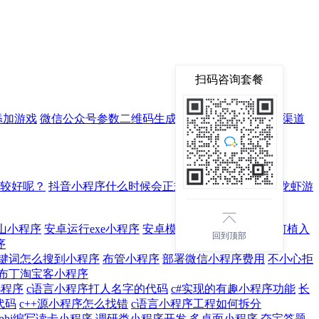
扫码咨询套餐
添加游戏
微信公众号参数二维码生成器使用？
微信订阅号渠道
较好呢？
抖音小程序什么时候会正式开放？
有什么类似龙虾游
山小程序
安卓运行exe小程序
安卓模拟器挂小程序
app如何植入
回到顶部
序
键词怎么搜到小程序
布管小程序
部署微信小程序费用
不小心拒
布丁淘宝客小程序
信小程序
c语言小程序打人名字的代码
c#实现的有趣小程序功能
长
代码
c++源小程序怎么找错
c语言小程序工程如何拆分
elphi编写读卡小程序
调研类小程序开发
多桌面小程序
夺宝答题