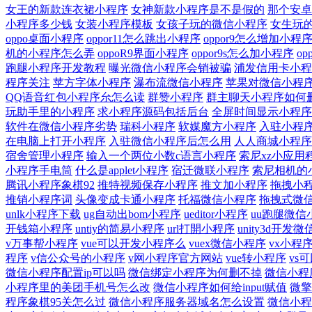
女王的新款连衣裙小程序
女神新款小程序是不是假的
那个安卓
小程序多少钱
女装小程序模板
女孩子玩的微信小程序
女生玩
oppo桌面小程序
oppor11怎么跳出小程序
oppor9怎么增加小程
机的小程序怎么弄
oppoR9界面小程序
oppor9s怎么加小程序
o
跑腿小程序开发教程
曝光微信小程序会销被骗
浦发信用卡小程
程序关注
苹方字体小程序
瀑布流微信小程序
苹果对微信小程
QQ语音红包小程序厼怎么读
群赞小程序
群主聊天小程序如何
玩助手里的小程序
求小程序源码包括后台
全屏时间显示小程序
软件在微信小程序劣势
瑞科小程序
软媒魔方小程序
入驻小程
在电脑上打开小程序
入驻微信小程序后怎么用
人人商城小程序
宿舍管理小程序
输入一个两位小数c语言小程序
索尼xz小应用
小程序手电筒
什么是applet小程序
宿迁微联小程序
索尼相机的
腾讯小程序象棋92
推特视频保存小程序
推文加小程序
拖拽小
推销小程序词
头像变成卡通小程序
托福微信小程序
拖拽式微
unlk小程序下载
ug自动出bom小程序
ueditor小程序
uu跑腿微信
开钱箱小程序
untiy的简易小程序
url打開小程序
unity3d开发
v万事帮小程序
vue可以开发小程序么
vuex微信小程序
vx小程
程序
v信公众号的小程序
v网小程序官方网站
vue转小程序
vs
微信小程序配置ip可以吗
微信绑定小程序为何删不掉
微信小程
小程序里的美团手机号怎么改
微信小程序如何给input赋值
微擎
程序象棋95关怎么过
微信小程序服务器域名怎么设置
微信小程