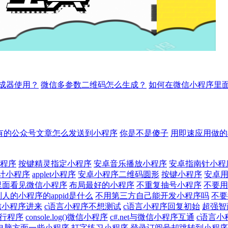
成器使用？
微信多参数二维码怎么生成？
如何在微信小程序里
有的公众号文章怎么发送到小程序
你是不是傻子
用即速应用做的
程序
按键精灵指定小程序
安卓音乐播放小程序
安卓指南针小程
计小程序
applet小程序
安卓小程序二维码圆形
按键小程序
安卓
里面看见微信小程序
布局最好的小程序
不重复抽号小程序
不要用
别人的小程序的appid是什么
不用第三方自己能开发小程序吗
不要
信小程序进来
c语言小程序不想测试
c语言小程序回复初始
超强智
行程序
console.log()微信小程序
c#.net与微信小程序互通
c语言小
电脑方面一些小程序
打字练习小程序
登录订阅号却跳转到小程序