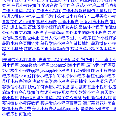
案例
夺冠小程序如何
厼读音微信小程序
调试小程序二维码
多
二维火微信小程序
二维火小程序
二维小波软硬阀值去噪程序
描进入微信小程序
二维码为什么变成小程序码了
二手买卖小程
复制文件名小程序
富秘小程序
阜新小程序
附近租房小程序
复
添加进去位置
富途股票小程序的开发实践
富媒体小程序
附近
公众号推文添加小程序某一款商品
国外眼中的微信小程序
果皮
微信响应变慢被终止
国外人气小程序
过户小程序
国外小程序
获取小程序页面链接
获取微信小程序的链接地址
获取微信小程
程序手机号
获取小程序页面滚动的值
获取微信小程序版本信息
接
i麦当劳小程序拿餐
i麦当劳小程序没领取免费鸡翅
iphone桌
用小程序
ipone微信小程序
iphongx刘海小程序
i麦当劳小程序
绝地求生小程序qq群
javaapplet小程序用代码关闭
即速小程序提
程序需要class
鲸打卡小程序如何补打卡小程序
搶紅包的小程序
昆明小程序诈骗
快猪学车微信小程序
开运抽签小程序源码
昆
客微信小程序
快站如何弄进小程序里
昆明蓝海基业小程序
快
旅游小程序市场如何
律师小程序开发
律所附近小程序
聊天群
驼小程序
聊天信息里的微信小程序怎么删除
绿叶微信小程序
慕课微信小程序教程
慕课微信小程序百度云
满屏幕鲜花的表白
微信小程序免费
美团小程序活动比app还多
慕课网小程序接口
小程序如何退款