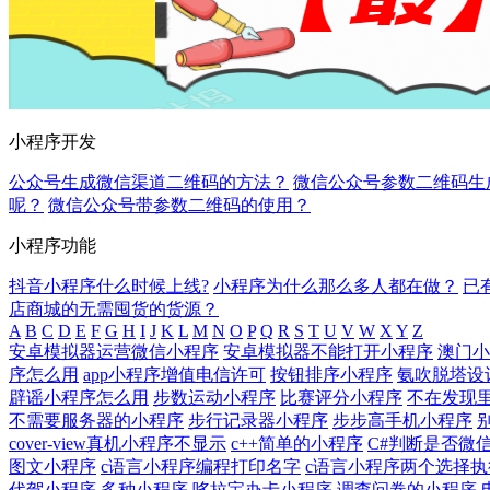
小程序开发
公众号生成微信渠道二维码的方法？
微信公众号参数二维码生
呢？
微信公众号带参数二维码的使用？
小程序功能
抖音小程序什么时候上线?
小程序为什么那么多人都在做？
已
店商城的无需囤货的货源？
A
B
C
D
E
F
G
H
I
J
K
L
M
N
O
P
Q
R
S
T
U
V
W
X
Y
Z
安卓模拟器运营微信小程序
安卓模拟器不能打开小程序
澳门小
序怎么用
app小程序增值电信许可
按钮排序小程序
氨吹脱塔设
辟谣小程序怎么用
步数运动小程序
比赛评分小程序
不在发现
不需要服务器的小程序
步行记录器小程序
步步高手机小程序
cover-view真机小程序不显示
c++简单的小程序
C#判断是否微
图文小程序
c语言小程序编程打印名字
c语言小程序两个选择执
代驾小程序
多种小程序
哆拉宝办卡小程序
调查问卷的小程序