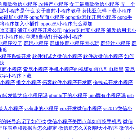
的新款微信小程序
农特产小程序
女王最新款微信小程序
弄一个
游小程序是什么
女子自封小程序教母
努比亚怎样下载小程序
ppo锁屏小程序
oppo界面小程序
oppor9s怎样开启小程序
oppo手
怎么将程序加入小插件
oppoa59小程序怎么添加
二维码吗
浦江小程序开发公司
picker支付宝小程序
浦发信用卡小
钉小程序ide
苹果6自动打开各种小程序
小程序没了
群玩小程序
群雄逐鹿小程序怎么玩
群统计小程序
群
速度
小程序系统开发
软件测试之微信小程序
软件改微信小程序
如何
钱
桌面小程序
索尼小程序
手机小程序的视频如何传到电脑里
索尼
数字小程序下载
小程序
推文小程序
拓客软件小程序开发商
拖拽式开发小程序
url转发能为信小程序吗
ubuntu下的小程序
uno牌有小程序吗
usb
何接入小程序
vs有趣的小程序
vux开发微信小程序
vs2015微信小
序的账号忘记了如何找
微信小程序美团点单如何换手机号
微信
程序表单和数据库怎么绑定
微信群怎么关闭聊天小程序
微信小