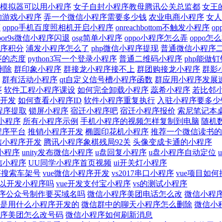
模拟器可以用小程序
女子自封小程序教母腾讯公关总监都
女王
的游戏小程序
弄一个微信小程序需要多少钱
农业电商小程序
女人
序
oppo手机百度照相机开启小程序
onreachbottom不触发小程序
o
ppor9s微信小程序闪退
osg简单小程序
oppo小程序怎么弄
oppo
序积分
浦发小程序怎么了
php微信小程序提现
普通微信小程序
序的态度
python3写一个登录小程序
普通二维码小程序
php能做钉
删除
群印象小程序
群接龙小程序接不上
群团购接龙小程序
群影
群有活动小程序
qt自定义信号槽小程序函数
群应用小程序发展
序
软件工程小程序课设
如何完全卸载小程序
蕊希小程序
若比邻
开发
如何查看小程序ID
软件小程序重复执行
入驻小程序要多少
程序提取
锁屏小程序
宿迁小程序吧
宿迁小程序报价
索尼笔记本
小程序
所有小程序示例
手机小程序的视频怎样复制到电脑
随机
程序平台
推销小程序开发
椭圆印花机小程序
推荐一个微信读书的
信小程序开发
腾讯小程序象棋残局92关
头像变成卡通的小程序
小程序
unity发布微信小程序
u盘回复小程序
u盘小程序自动定位
微信小程序
UU同学小程序首页视频
ui开关灯小程序
序搜索车架号
vue微信小程序开发
vs2017串口小程序
vue项目如
可以开发小程序吗
vue开发支付宝小程序
vs的测试小程序
序公众号制作要买域名吗
微信小程序美团电话怎么改
微信小程
是用什么小程序开发的
微信群中的聊天小程序怎么删除
微信小
序美团怎么改号码
微信小程序如何刷新消息