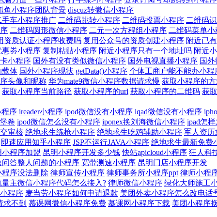
抓鱼小程序团队背景
discuz转微信小程序
二手车小程序推广
二维码跳转小程序
二维码投票小程序
二维码识
序
二维码圆形微信小程序
二元一次方程组小程序
二维码菜单小
用资质认证小程序收费吗
复用公众号的资质创建小程序
附近已有
优惠劵小程序
复制粘贴小程序
附近小程序只有一个地址吗
附近小
卡小程序
国外有没有类似微信小程序
国外电视直播小程序
国外
的载体
国外小程序现状
getData()小程序
个体工商户能不能办小程
序头像和昵称
华为mate9微信小程序数据请求慢
获取小程序的方
获取小程序当前路径
获取小程序的url
获取小程序的二维码
获
面小程序
ireader小程序
ipod微信没有小程序
iqad微信没有小程序
ip
汉堡卷
ipod微信怎么没有小程序
iponex换刘海微信小程序
ipad
交审核
绝地求生练枪小程序
绝地求生吃鸡辅助小程序
军人资历
即速应用知乎小程序
JSP不运行JAVA小程序
绝地求生最新免费
明小程序加盟
昆明小程序开发多少钱
快站apicloud小程序
狂人科
速问答整人问题的小程序
宽带测速小程序
昆明门店小程序开发
小程序没法删除
律师宣传小程序
律师事务所小程序ppt
律师小程
流量主微信小程序代码怎么接入?
律师微信小程序
绿化大师施工小
小程序
麦当劳小程序如何申请退款
美团外卖小程序怎么改电话
请求不到
慕课网微信小程序免费
慕课网小程序下载
美团小程序