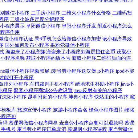
别微信小程序
二手房小程序
二维火小程序什么价格
二维码扫
程序
二维小波多尺度分解程序
小程序展示
阜阳微信小程序
阜阳小程序开发
附近小程序怎么
程序作用
微信小程序认证
果6手机怎么给微信小程序加密
该小程序导致
序
国外如何发布小程序
果粉党微信小程序
式
海盗来了小程序群
海盗来了小程序刘海屏挡住金币
获取小
取小程序名称
获取小程序的版本号
获取小程序二维码后面的连
hone微信小程序视频黑屏
i麦当劳小程序送汉堡
it小程序
ipod不能
怎样才能打开小程序
章排列小程序
军棋裁判手机小程序
绝地求生补助小程序
java小
小程序
聚客小程序商城公告栏设置
Java反射有关的小程序
技沈阳小程序
昆明附近的小程序
坤典小程序
快站里的小程序
窥
序模板库
旅游宣传小程序
旅游小程序命名
绿色小程序图片
绿骆
程序30
号码
慕课网微信小程序网盘
麦当劳小程序点餐可以退款吗
慕课
换手机号
麦当劳小程序订单取消
慕课网小程序课程
麦当劳微信