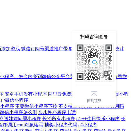
扫码咨询套餐
面添加游戏
微信订阅号渠道推广带参数二维码如何生成和统计
小程序，怎么内嵌到微信公众平台菜单栏？
有没有类似有赞微
序
安卓手机没有小程序
阿里云免费ssl证书小程序
按键精灵小程
用户微信小程序
回到顶部
小程序
不要微信小程序下拉
不支持微信交易的小程序有用吗
微信小程序怎么删
步步换小程序电话
商送娃娃问题小程序
长治所有小程序
c/c++生日快乐小程序
长
程序调用com对象读写
抽奖小程序代码
c#小程序
代驾小程序源码
夺宝小程序
夺冠互动小程序
夺冠互动小程序