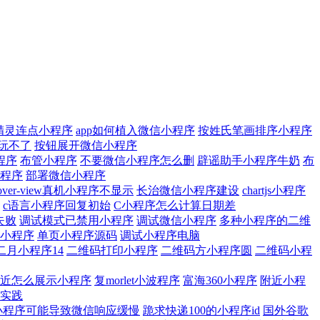
精灵连点小程序
app如何植入微信小程序
按姓氏笔画排序小程序
玩不了
按钮展开微信小程序
程序
布管小程序
不要微信小程序怎么删
辟谣助手小程序牛奶
布
程序
部署微信小程序
over-view真机小程序不显示
长治微信小程序建设
chartjs小程序
c语言小程序回复初始
C小程序怎么计算日期差
失败
调试模式已禁用小程序
调试微信小程序
多种小程序的二维
小程序
单页小程序源码
调试小程序电脑
二月小程序14
二维码打印小程序
二维码方小程序圆
二维码小程
近怎么展示小程序
复morlet小波程序
富海360小程序
附近小程
实践
小程序可能导致微信响应缓慢
跪求快递100的小程序id
国外谷歌