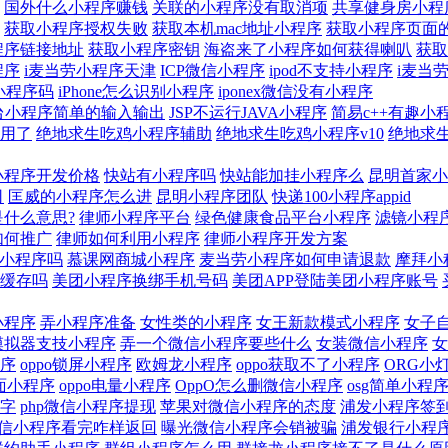
国外什么小程序赚钱
关联的小程序没有取消项
共享健身房小程
获取小程序授权失败
获取本机mac地址小程序
获取小程序页面
程序链接地址
获取小程序密钥
海盗来了小程序如何获得喇叭
获取
程序
i麦当劳小程序天津
ICP微信小程序
ipod不支持小程序
i麦当
小程序码
iPhone怎么识别小程序
iponex微信没有小程序
制台小程序简单的输入输出
JSP不运行JAVA小程序
简易c++有趣小
用了
绝地求生吃鸡小程序辅助
绝地求生吃鸡小程序v10
绝地求
小程序开发价格
快站有小程序吗
快站能加挂小程序么
昆明首家小
司
匡威的小程序怎么进
昆明小程序团队
快递100小程序appid
什么意思?
律师小程序平台
绿色健康食品平台小程序
滤镜小程
如何推广
律师如何利用小程序
律师小程序开发方案
支持小程序吗
慕课网商城小程序
麦当劳小程序如何申请退款
摩拜小
缓存吗
美团小程序换绑手机号码
美团APP登陆美团小程序账号
小程序
弄小程序准备
女性类的小程序
女王新款模式小程序
女子
模拟器支技小程序
弄一个微信小程序要些什么
女装微信小程序
女
序
oppo锁屏小程序
欧姆龙小程序
oppo获取不了小程序
ORG小
界面小程序
oppo电量小程序
OppO怎么删微信小程序
osg简单小程
字
php微信小程序提现
苹果对微信小程序的态度
浦发小程序签
信小程序看完咋样返回
曝光微信小程序会销被骗
浦发银行小程