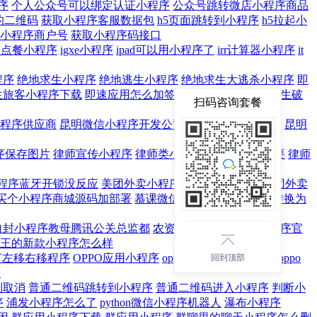
序
个人公众号可以绑定认证小程序
公众号跳转微店小程序商品
的二维码
获取小程序客服数据包
h5页面跳转到小程序
h5拉起小
小程序商户号
获取小程序码接口
劳点餐小程序
igxe小程序
ipad可以用小程序了
irr计算器小程序
it
程序
绝地求生小程序
绝地逃生小程序
绝地求生大逃杀小程序
即
生旅客小程序下载
即速应用怎么加签到小程序功能
绝地求生破
扫码咨询套餐
程序供应商
昆明微信小程序开发公司
快站apicloud小程序
昆明
序保存图片
律师宣传小程序
律师类小程序
旅游小程序需要
律师
程序蓝牙开锁没反应
美团外卖小程序怎么解绑手机号
美团外卖
买个小程序商城源码加部署
慕课微信小程序视频
mui.css转换为
自封小程序教母腾讯公关总监都
农资小程序案例
诺怀小程序官
王的新款小程序怎么样
灯左移右移程序
OPPO应用小程序
oppo手机跳一跳小程序
oppo
回到顶部
序
到取消
普通二维码跳转到小程序
普通二维码进入小程序
判断小
序
浦发小程序怎么了
python微信小程序机器人
瀑布小程序