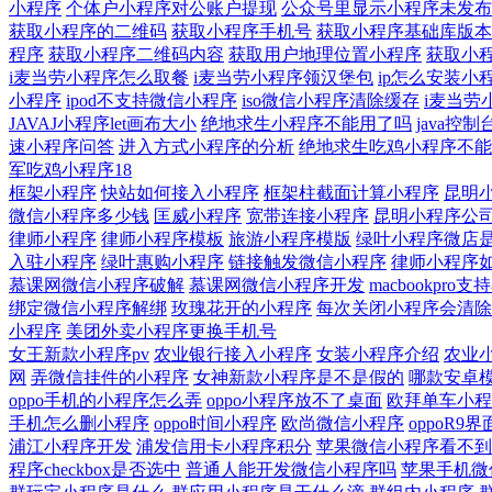
小程序
个体户小程序对公账户提现
公众号里显示小程序未发布
获取小程序的二维码
获取小程序手机号
获取小程序基础库版本
程序
获取小程序二维码内容
获取用户地理位置小程序
获取小
i麦当劳小程序怎么取餐
i麦当劳小程序领汉堡包
ip怎么安装小
小程序
ipod不支持微信小程序
iso微信小程序清除缓存
i麦当劳
JAVAJ小程序let画布大小
绝地求生小程序不能用了吗
java控
速小程序问答
进入方式小程序的分析
绝地求生吃鸡小程序不能
军吃鸡小程序18
框架小程序
快站如何接入小程序
框架柱截面计算小程序
昆明
微信小程序多少钱
匡威小程序
宽带连接小程序
昆明小程序公
律师小程序
律师小程序模板
旅游小程序模版
绿叶小程序微店是
入驻小程序
绿叶惠购小程序
链接触发微信小程序
律师小程序
慕课网微信小程序破解
慕课网微信小程序开发
macbookpro
绑定微信小程序解绑
玫瑰花开的小程序
每次关闭小程序会清除
小程序
美团外卖小程序更换手机号
女王新款小程序pv
农业银行接入小程序
女装小程序介绍
农业
网
弄微信挂件的小程序
女神新款小程序是不是假的
哪款安卓
oppo手机的小程序怎么弄
oppo小程序放不了桌面
欧拜单车小程
手机怎么删小程序
oppo时间小程序
欧尚微信小程序
oppoR9
浦江小程序开发
浦发信用卡小程序积分
苹果微信小程序看不到
程序checkbox是否选中
普通人能开发微信小程序吗
苹果手机微