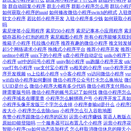
群玩宝小程序是什么
群应用小程序是干什么滴
群组内小程序
除
群自动回复小程序
群主小程序
群影小程序怎么用
群玩小程
如何获取小程序的uuid
如何修改微信小程序switch的样式
入驻
软文小程序
若比邻小程序开发
入驻小程序多少钱
如何获取小
吗
索尼便签小应用程序
索尼l50小程序
索尼记事本小应用程序
索
锁存器和小灯泡的程序
索尼截图小程序
所有小程序能够关联到
推箱子小程序
托拉拽小程序
推荐有趣的微信小程序
推文转发
起5个网络请求小程序
拖拽式小程序平台
推荐小程序开发
推荐
ueditor小程序
unix下的小程序
u盘小程序自动定位
unlk小程序
小程序
url中的问号小程序
unity制小程序
uu跑腿小程序开发
u
vue打包小程序
vue支付宝小程序
vs相关的小程序
vue小程序开
序开发视频
vs上位机小程序
v小客小程序
vs访问微信小程序
v
wifi自动小程序如何删掉
微信小程序公众号打卡怎么换地址
微
UUID是什么
微信小程序大概有多少代码
微信小程序支付用dvs
牌需要版号吗
微信小程序的账号忘记了如何找
微信小程序怎么
小程序域名在哪里查
小程序怎么解绑商户号
小程序开发工具如
小程序头像开发版三个字怎么去掉
小程序参输id是什么
小程序
改大小
小程序怎么去除class
小程序怎么引入谷歌地图
有赞小程序跟微信小程序的区别
运营小程序赚钱
英语人教版点
原始ID能登陆吗
一个服务器可以布置几个小程序
运营小程序
智能小程序css如何动态添加样式
怎么样取消微信休息的聊天小