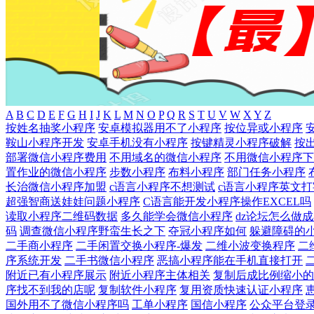
A
B
C
D
E
F
G
H
I
J
K
L
M
N
O
P
Q
R
S
T
U
V
W
X
Y
Z
按姓名抽奖小程序
安卓模拟器用不了小程序
按位异或小程序
鞍山小程序开发
安卓手机没有小程序
按键精灵小程序破解
按
部署微信小程序费用
不用域名的微信小程序
不用微信小程序下
置作业的微信小程序
步数小程序
布料小程序
部门任务小程序
长治微信小程序加盟
c语言小程序不想测试
c语言小程序英文
超强智商送娃娃问题小程序
C语言能开发小程序操作EXCEL吗
读取小程序二维码数据
多久能学会微信小程序
dz论坛怎么做
码
调查微信小程序野蛮生长之下
夺冠小程序如何
躲避障碍的
二手商小程序
二手闲置交换小程序-爆发
二维小波变换程序
二
序系统开发
二手书微信小程序
恶搞小程序能在手机直接打开
附近已有小程序展示
附近小程序主体相关
复制后成比例缩小的
序找不到我的店呢
复制软件小程序
复用资质快速认证小程序
国外用不了微信小程序吗
工单小程序
国信小程序
公众平台登