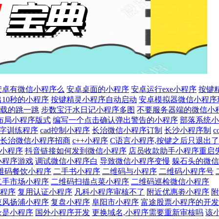
安卓有微信小程序么
安卓桌面的小程序
安卓运行exe小程序
按键
出10秒的小程序
按键精灵小程序自动启动
安卓模拟器微信小程序
载的跳一跳
步数宝汗水日记小程序多图
不要服务器端的微信小
布局小程序版式
编写一个点击确认弹出警告的小程序
部落系统小
打字训练程序
cad控制小程序
长治微信小程序订制
长沙小程序制
c
长治微信小程序招商
c++小程序
C语言小程序,按键之后只退出了
成小程序
抖音链接如何发到微信小程序
店员收款助手小程序重启
小程序游戏
调试微信小程序白
导致微信小程序变慢
躲石头的微信
维码餐饮小程序
二手书小程序
二维码与小程序
二维码小程序号
二手市场小程序
二维码扫描点菜小程序
二维码巡检微信小程序
程序
复用认证小程序
凡科小程序审核不了
附近优惠劵小程序
附
恵风扬浦小程序
复盘小程序
阜阳市小程序
富途股票小程序的开发
录是小程序
国外小程序开发
更换域名,小程序需要重新审核吗
该