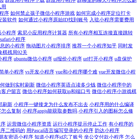
因
群应用小程序下载
群应用小程序
群聊里的聊天小程序怎么删
么用
程序
如何禁止孩子微信小程序游戏
如何完成小程序定位打卡
安装软件
如何通过小程序原始ID找到账号
入驻小程序需要费用
面小程序
索尼小应用程序计算器
所有小程序相互连接直接跳转
safari小程序
息的小程序
拖动图片小程序排序
推荐一个小程序知乎
同时发
棋残局92关
小程序
ubuntu微信小程序
ui报价小程序
url打开小程序
u盘保护
s简单小程序
vs开发小程序
vue和小程序哪个难
vue开发微信小程
何做到实时刷新
微信小程序英语点读多少钱
微信小程序中的
给客户留言
微信小程序如何获取ip和端口号
微信小程序小游戏棋
部刷新
小程序一键接龙为什么发布不出去
小程序用的什么编译
字怎么复制
小程序appjs能获取参数吗
小程序引入的图标怎么修
程序
运营微信小程序资质
运行小程序提示停止工作
有小程序的
程序二维码的
用Pascal语言编写登录的小程序
韵达小程序
朋友密语小程序
知道小程序id忘了账号
坐公交付款小程序
怎么