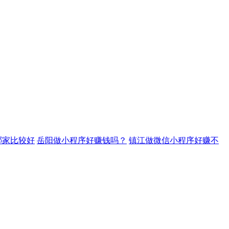
哪家比较好
岳阳做小程序好赚钱吗？
镇江做微信小程序好赚不