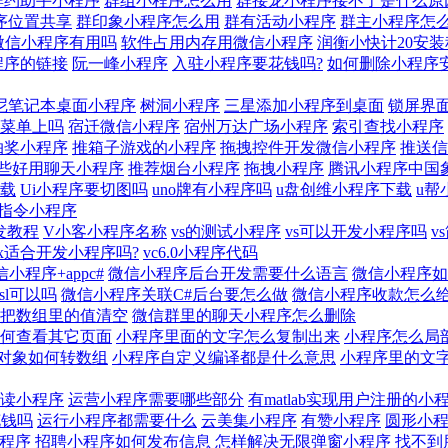
群约助手小程序
群组小程序怎么用
群接龙小程序接不了是什么原
序位置共享
群印象小程序怎么用
群有活动小程序
群主小程序怎
微信小程序有用吗
软件占用内存用微信小程序
润衡小快计20安装
程序的链接
阮一峰小程序
入驻小程序要花钱吗?
如何删除小程序
尼笔记本桌面小程序
树洞小程序
三星添加小程序到桌面
锁屏界
菜单上吗
宿迁微信小程序
宿州万达广场小程序
索引查找小程序
抽奖小程序
推箱子游戏的小程序
拖拽控件开发微信小程序
推送信
些好用聊天小程序
推荐烟台小程序
拖拽小程序
腾讯小程序中国象
下载
Ui小程序要切图吗
uno牌有小程序吗
u盘创维小程序下载
u帮
tk指令小程序
发教程
V小客小程序名称
vs的测试小程序
vs可以开发小程序吗
v
ux适合开发小程序吗?
vc6.0小程序代码
信小程序+appc#
微信小程序后台开发需要什么语言
微信小程序如
sl可以吗
微信小程序关联C#后台要怎么做
微信小程序收款怎么
把数组里的值清空
微信群里的聊天小程序怎么删除
何查看其它页面
小程序里面的文字怎么复制出来
小程序怎么局
对象如何转数组
小程序自定义编译都是什么意思
小程序里的文
读小程序
运营小程序需要哪些部分
有matlab实现用户注册的小
花钱吗
运行小程序都需要什么
云美集小程序
有赞小程序
圆形小
程序
招聘小程序如何发布信息
怎样解决无限弹窗小程序
找不到