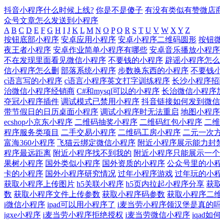
抖音小程序什么时候上线?
你是不是傻子
有没有类似有赞微店
众号文章怎么发送到小程序
A
B
C
D
E
F
G
H
I
J
K
L
M
N
O
P
Q
R
S
T
U
V
W
X
Y
Z
按钮底部小程序
安卓应用小程序
安卓小程序二维码圆形
按钮
夜王者小程序
安卓作业简单小程序有哪些
安卓音乐播放小程序
不在发现里面看见微信小程序
不要钱的小程序
辟谣小程序怎么
信小程序怎么删
部落系统小程序
步数换东西的小程序
不要钱
c语言写的小程序
c语言小程序英文打字训练程序
长沙小程序招
治微信小程序经销商
C#和mysql可以的小程序
长治微信小程序
夺冠小程序插件
调试模式已禁用小程序
抖音链接如何发到微信
带节假日的日历桌面小程序
调试小程序时无法重启
地图小程序
ecshop小京东小程序
二维码抽奖小程序
二维码红包小程序
二维
程序服务类项目
二手交易小程序
二维码工房小程序
二元一次
富海360小程序
飞猫云绑定微信小程序
附近小程序展示能力封
程序最远距离
附近小程序找不到我的
附近小程序只能展示一个
果树小程序
国外类似小程序
国外资质的小程序
公众号里的小
卡的小程序
国外小程序研究情况
过年小程序游戏
过年玩的小
获取小程序上传图片
h5关联小程序
h5页内拉起小程序分享
获
数
获取小程序文件上传参数
获取小程序码参数
获取小程序二
i微信小程序
ipad可以用小程序了
i麦当劳小程序领汉堡是真的
igxe小程序
i麦当劳小程序拒绝授权
i麦当劳微信小程序
iqad