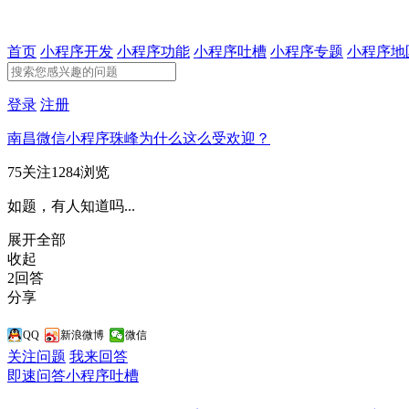
首页
小程序开发
小程序功能
小程序吐槽
小程序专题
小程序地
登录
注册
南昌微信小程序珠峰为什么这么受欢迎？
75关注
1284浏览
如题，有人知道吗...
展开全部
收起
2回答
分享
QQ
新浪微博
微信
关注问题
我来回答
即速问答
小程序吐槽