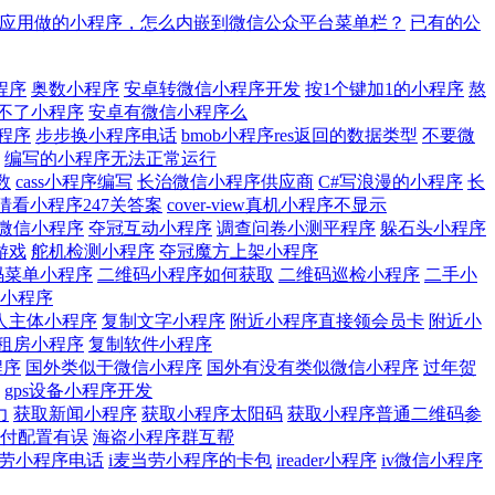
应用做的小程序，怎么内嵌到微信公众平台菜单栏？
已有的公
程序
奥数小程序
安卓转微信小程序开发
按1个键加1的小程序
熬
不了小程序
安卓有微信小程序么
程序
步步换小程序电话
bmob小程序res返回的数据类型
不要微
编写的小程序无法正常运行
数
cass小程序编写
长治微信小程序供应商
C#写浪漫的小程序
长
猜看小程序247关答案
cover-view真机小程序不显示
微信小程序
夺冠互动小程序
调查问卷小测平程序
躲石头小程序
游戏
舵机检测小程序
夺冠魔方上架小程序
码菜单小程序
二维码小程序如何获取
二维码巡检小程序
二手小
小程序
人主体小程序
复制文字小程序
附近小程序直接领会员卡
附近小
租房小程序
复制软件小程序
程序
国外类似于微信小程序
国外有没有类似微信小程序
过年贺
gps设备小程序开发
力
获取新闻小程序
获取小程序太阳码
获取小程序普通二维码参
付配置有误
海盗小程序群互帮
当劳小程序电话
i麦当劳小程序的卡包
ireader小程序
iv微信小程序