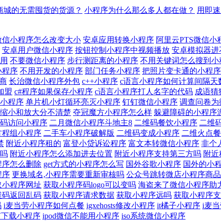
商城的无需囤货的货源？
小程序为什么那么多人都在做？
用即速
微信小程序怎么改变大小
安卓应用转换小程序
阿里云PTS微信小
安卓用户微信小程序
按钮控制小程序中视频播放
安卓模拟器进
用
不要微信小程序
步行测距离的小程序
不用关键词怎么搜到小
小程序
不用开发的小程序
部门任务小程序
把照片变卡通的小程序
商
长治微信小程序外包
c++小程序
c语言小程序如何计算间隔天
加盟
c#程序如果保存小程序
c语言小程序打人名字的代码
成语猜
小程序
单片机小灯循环亮灭小程序
钉钉微信小程序
调查问卷为
缩小和放大分不清楚
夺冠魔方小程序怎么样
躲避障碍的小程序
码访问小程序
二月微信小程序斗地主8
二维码餐饮小程序
二维
方程组小程序
二手车小程序破解版
二维码变成小程序
二维火点餐
禁
附近小程序租的
富登小贷诉讼程序
富文本转微信小程序
非个
吗
附近小程序怎么添加进去位置
附近小程序支持第三方吗
附近
程序怎么删除
get方式的小程序怎么写
国外谷歌小程序
国外的小
程序
更换域名,小程序需要重新审核吗
公众号跳转微店小程序商品
取小程序网址
获取小程序码logo可以变吗
海盗来了微信小程序助
维码返回乱码
获取小程序请求数据
获取小程序远吗
获取小程序支
吗
i麦当劳小程序如何点餐
igxehosts修改小程序
it橘子小程序
i麦
如何下载小程序
ipod微信不能用小程序
iso系统微信小程序