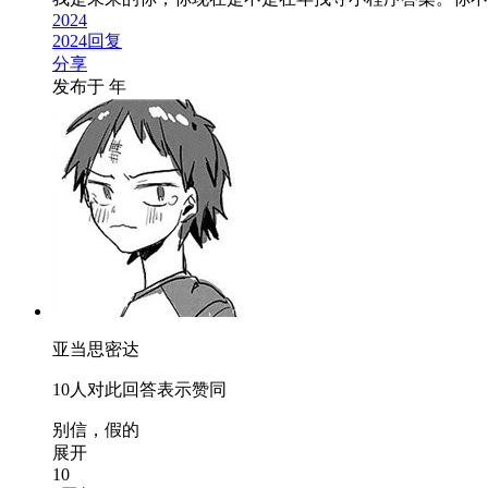
2024
2024回复
分享
发布于
年
亚当思密达
10人对此回答表示赞同
别信，假的
展开
10