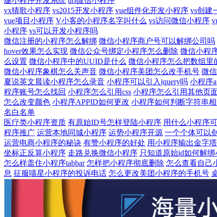
腿小程序开发系统
url微信小程序
vx猜歌小程序
vs2015开发小程序
vue组件化开发小程序
vs创
vue项目小程序
V小客的小程序名字叫什么
vs访问微信小程序
小程序
vs可以开发小程序吗
微信注册的小程序怎么解绑
微信小程序商户号可以解绑公司吗
hover效果怎么实现
微信公众号绑定小程序怎么删除
微信小程
么设置
微信小程序中的UUID是什么
微信小程序怎么把数组里
微信小程序象棋怎么关声音
微信小程序美团怎么改手机号
微信
夏说英文晨读小程序怎么录音
小程序可以引入jquery吗
小程序a
程序账号怎么找回
小程序怎么引用css
小程序怎么引用其他页面的
怎么改变颜色
小程序APPID如何更改
小程序如何判断字符串相
名白名单
医疗类小程序资质
有原始ID号怎样登陆小程序
用什么小程序
程序推广
运营本地同城小程序
运势小程序开源
一个个体可以
运营电商小程序的秘诀
有赞小程序的好处
用小程序输出金字塔
坐标正反算小程序
走路兑换微信小程序
只知道原始id如何解
怎么样盖住小程序tabbar
怎样把小程序彻底删除
怎么查看自己
息
征服喵星小程序的投诉电话
怎么更改美团小程序的手机号