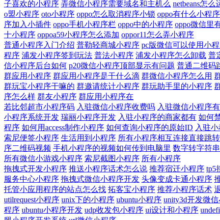
子喜欢的小程序
弄微信小程序需要域名和主机么
netbeans怎
o盟小程序
oto小程序
oppo怎么取消程序小锁
oppo有什么小程序
序加入小插件
oppo手机小程序栏
oppo中的小程序
oppo微信
十小程序
oppoa59小程序怎么添加
oppor11怎么弄小程序
普通小程序入门介绍
普勒轻商城小程序
pc版微信可以使用小程
程序
浦发小程序签到玩法
普法小程序
浦发小程序怎么卸载
普
信小程序后台如何
p20微信小程序顶部显示有问题
普通二维码
群应用小程序
群应用小程序是干什么滴
群微信小程序怎么用
群玩宝小程序干嘛的
群邀请统计小程序
群玩助手里的小程序
序怎么样
群友小程序
群应用小程序在
若比邻超市小程序码
入驻微信小程序收费吗
入驻微信小程序有
小程序系统开发
瑞丽小程序开发
入驻小程序的商家都有
如何
程序
如何用access制作小程序
如何查询小程序的原始ID
入驻小
索尼便签小程序
生活用到小程序
所有小程序相互连接直接跳转
序二维码视频
手机小程序的视频如何传到电脑里
数字转字符串
所有微信小游戏小程序
索尼截图小程序
所有小程序
拖拽式开发小程序
推送小程序话术怎么说
推荐宿迁小程序
tp
服务中心小程序
拖拽式微信小程序开发
头像变成卡通小程序
托管小应用程序的站点怎么找
拓客宝小程序
推荐小程序话术
utilrequest小程序
unix下的小程序
ubuntu小程序
unity3d开发微
程序
ubuntu小程序开发
udp收发包小程序
ui设计和小程序
und