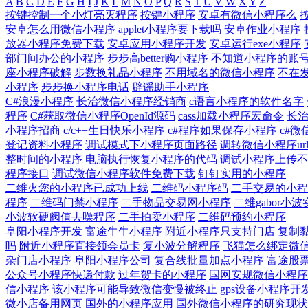
A
B
C
D
E
F
G
H
I
J
K
L
M
N
O
P
Q
R
S
T
U
V
W
X
Y
Z
按键控制一个小灯亮灭程序
按键小程序
安卓有微信小程序么
安卓怎么用微信小程序
applet小程序要下载吗
安卓作业小程序
放器小程序免费下载
安卓应用小程序开发
安卓运行exe小程序
部门间办公的小程序
步步高better购小程序
不知道小程序的账
座小程序破解
步数换礼品小程序
不用域名的微信小程序
不在
小程序
步步换小程序电话
辟谣助手小程序
C#浪漫小程序
长治微信小程序经销商
c语言小程序的软件名字
程序
C#获取微信小程序OpenId源码
cass加载小程序宏命令
长
小程序招商
c/c++生日快乐小程序
c#程序如果保存小程序
c#微
登记资料小程序
调试模式下小程序页面路径
调转微信小程序ur
整时间的小程序
电脑执行恢复小程序的代码
调试小程序上传不
程序接口
调试微信小程序软件免费下载
钉钉实用的小程序
二维火您的小程序已成功上线
二维码小程序码
二手交易的小程
程序
二维码门禁小程序
二手物品交易网小程序
二维gabor小
小波软硬阀值去噪程序
二手拍卖小程序
二维码预约小程序
阜阳小程序开发
富途牛牛小程序
附近小程序只支持门店
复制
吗
附近小程序直接领会员卡
复小波分解程序
飞猫怎么绑定微
杂门店小程序
阜阳小程序公司
复合线批量加点小程序
富途股
公众号小程序快递付款
过年贺卡的小程序
国网安规微信小程序
信小程序
该小程序可能导致微信变慢被终止
gps设备小程序开
微小店备用网页
国外的小程序应用
国外微信小程序的研究现状