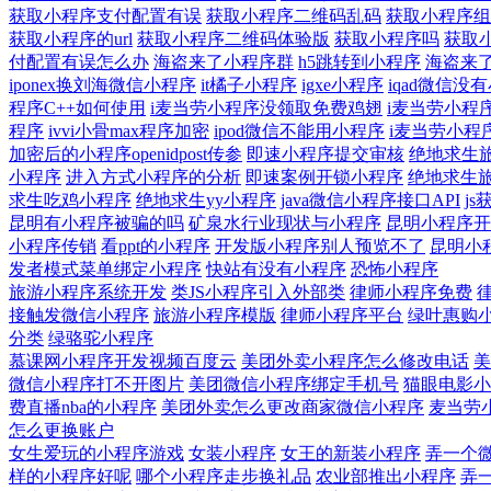
获取小程序支付配置有误
获取小程序二维码乱码
获取小程序组
获取小程序的url
获取小程序二维码体验版
获取小程序吗
获取
付配置有误怎么办
海盗来了小程序群
h5跳转到小程序
海盗来
iponex换刘海微信小程序
it橘子小程序
igxe小程序
iqad微信没
程序C++如何使用
i麦当劳小程序没领取免费鸡翅
i麦当劳小程序
程序
ivvi小骨max程序加密
ipod微信不能用小程序
i麦当劳小程
加密后的小程序openidpost传参
即速小程序提交审核
绝地求生
小程序
进入方式小程序的分析
即速案例开锁小程序
绝地求生旅
求生吃鸡小程序
绝地求生yy小程序
java微信小程序接口API
js
昆明有小程序被骗的吗
矿泉水行业现状与小程序
昆明小程序开
小程序传销
看ppt的小程序
开发版小程序别人预览不了
昆明小
发者模式菜单绑定小程序
快站有没有小程序
恐怖小程序
旅游小程序系统开发
类JS小程序引入外部类
律师小程序免费
接触发微信小程序
旅游小程序模版
律师小程序平台
绿叶惠购
分类
绿骆驼小程序
慕课网小程序开发视频百度云
美团外卖小程序怎么修改电话
美
微信小程序打不开图片
美团微信小程序绑定手机号
猫眼电影小程
费直播nba的小程序
美团外卖怎么更改商家微信小程序
麦当劳
怎么更换账户
女生爱玩的小程序游戏
女装小程序
女王的新装小程序
弄一个
样的小程序好呢
哪个小程序走步换礼品
农业部推出小程序
弄