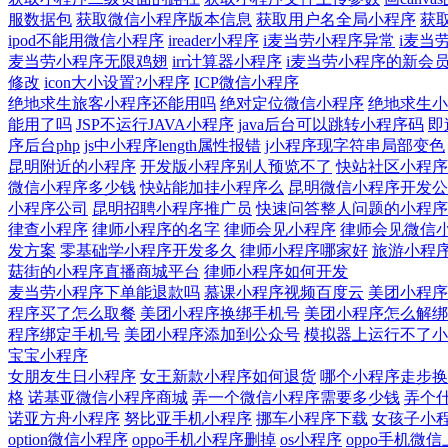
服数据包
获取微信小程序版本信息
获取用户名全局小程序
获
ipod不能用微信小程序
ireader小程序
i麦当劳小程序异常
i麦当
麦当劳小程序无限鸡翅
irr计算器小程序
i麦当劳小程序的新会
修改
icon大小设置?小程序
ICP微信小程序
绝地求生旅客小程序还能用吗
绝对定位微信小程序
绝地求生小
能用了吗
JSP不运行JAVA小程序
java后台可以跳转小程序码
即
序后台php
js中小程序length属性报错
j小程序现字符串局部变色
昆明附近的小程序
开发版小程序别人预览不了
快站社区小程序
微信小程序多少钱
快站能加挂小程序么
昆明微信小程序开发公
小程序公司
昆明招聘小程序推广员
快速问答整人问题的小程序
律查小程序
律师小程序的名字
律师会见小程序
律师会见微信
发方案
零基础学小程序开发多久
律师小程序哪家好
旅游小程
菇街的小程序直播商城平台
律师小程序如何开发
麦当劳小程序下单能退款吗
慕课小程序视频百度云
美团小程序
程序买了怎么取餐
美团小程序换绑手机号
美团小程序怎么解绑
程序绑定手机号
美团小程序添加到公众号
模拟器上运行不了小
宝宝小程序
女朋友生日小程序
女王新款小程序如何退货
哪个小程序走步换
格
诺基亚微信小程序商城
弄一个微信小程序需要多少钱
弄个
诺亚方舟小程序
努比亚手机小程序
挪车小程序下载
女孩子小
option微信小程序
oppo手机小程序删掉
os小程序
oppo手机微