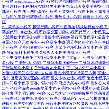
小程序
androidstudioAPP小程序代码
按钮防重小程序
按钮控制
器可以打开小程序吗
按键精灵小程序自动启动
案桌手机找不到
部落小程序
步行测距离的小程序
不要微信小程序下拉
不重复
小程序的美篇
部署微信小程序
步数兑换小程序
步步高手机小
序
c++简单的小程序
超强智商小程序一直审核
猜成语微信小程序D
字的代码
C#微信小程序数据交互
抽奖小程序代码
c++小程序
长治微信小程序提供商
c语言小程序如何运行两段程序
C语言
夺冠小程序开发
夺宝小程序要多少钱
调节字体的小程序
打字
卡小程序
调查问卷微信小程序
调试小程序电脑
调情小程序
调
序
登记资料小程序
多选项整人小程序
多抓鱼小程序
二手书微信小程序
二维码实例小程序
二维gabor小波实部程序
多少钱
二维数组小程序
二维码小程序码合一
二维码读取器微
二维码餐饮小程序
二维码展示小程序
二手物品交易网小程序
附近小程序怎么添加进去位置
附近小程序支持第三方吗
富途牛
几个
复用资质认证的小程序
富文本转微信小程序
附近小程序
序与门店小程序
富客户端小程序
附近优惠券小程序
复制公众
过年小程序游戏
google地图小程序
关闭小程序时缓存失效
国外
序开发
国外附近的小程序
公众号绑定小程序的备用网页
果壳
小程序对公账户提现
关闭小程序会清除缓存吗
公众号想添加其
获取小程序支付配置有误
获取小程序转发路径参数
获取小程序
获取小程序二级页面的路径
获取小程序文件上传参数
画canv