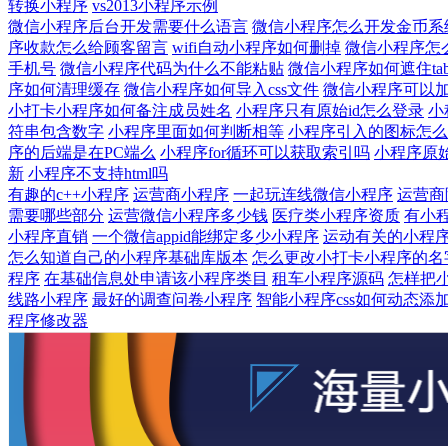
转换小程序
vs2013小程序示例
微信小程序后台开发需要什么语言
微信小程序怎么开发金币系
序收款怎么给顾客留言
wifi自动小程序如何删掉
微信小程序怎
手机号
微信小程序代码为什么不能粘贴
微信小程序如何遮住tabb
序如何清理缓存
微信小程序如何导入css文件
微信小程序可以加
小打卡小程序如何备注成员姓名
小程序只有原始id怎么登录
小
符串包含数字
小程序里面如何判断相等
小程序引入的图标怎么
序的后端是在PC端么
小程序for循环可以获取索引吗
小程序原始
新
小程序不支持html吗
有趣的c++小程序
运营商小程序
一起玩连线微信小程序
运营商
需要哪些部分
运营微信小程序多少钱
医疗类小程序资质
有小
小程序直销
一个微信appid能绑定多少小程序
运动有关的小程
怎么知道自己的小程序基础库版本
怎么更改小打卡小程序的名
程序
在基础信息处申请该小程序类目
租车小程序源码
怎样把
线路小程序
最好的调查问卷小程序
智能小程序css如何动态添
程序修改器