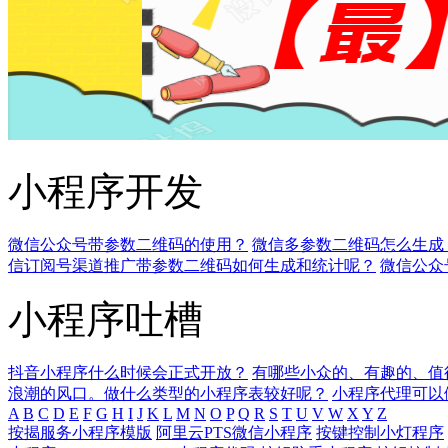
小程序开发
微信公众号带参数二维码的使用？
微信多参数二维码怎么生成
信订阅号渠道推广带参数二维码如何生成和统计呢？
微信公众
小程序吐槽
抖音小程序什么时候会正式开放？
有哪些小众的、有趣的、值
浪潮的风口。做什么类型的小程序表较好呢？
小程序代理可以
A
B
C
D
E
F
G
H
I
J
K
L
M
N
O
P
Q
R
S
T
U
V
W
X
Y
Z
按揭服务小程序模版
阿里云PTS微信小程序
按键控制小灯程序