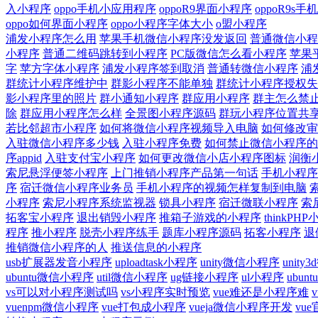
入小程序
oppo手机小应用程序
oppoR9界面小程序
oppoR9s
oppo如何界面小程序
oppo小程序字体大小
o盟小程序
浦发小程序怎么用
苹果手机微信小程序没发返回
普通微信小程
小程序
普通二维码跳转到小程序
PC版微信怎么看小程序
苹果
字
苹方字体小程序
浦发小程序签到取消
普通转微信小程序
浦
群统计小程序维护中
群影小程序不能单独
群统计小程序授权失
影小程序里的照片
群小通知小程序
群应用小程序
群主怎么禁
除
群应用小程序怎么样
全景图小程序源码
群玩小程序位置共
若比邻超市小程序
如何将微信小程序视频导入电脑
如何修改审
入驻微信小程序多少钱
入驻小程序免费
如何禁止微信小程序的
序appid
入驻支付宝小程序
如何更改微信小店小程序图标
润衡
索尼悬浮便签小程序
上门推销小程序产品第一句话
手机小程序
序
宿迁微信小程序业务员
手机小程序的视频怎样复制到电脑
小程序
索尼小程序系统监视器
锁具小程序
宿迁微联小程序
索
拓客宝小程序
退出销毁小程序
推箱子游戏的小程序
thinkP
程序
推小程序
脱壳小程序练手
题库小程序源码
拓客小程序
退
推销微信小程序的人
推送信息的小程序
usb扩展器发音小程序
uploadtask小程序
unity微信小程序
unit
ubuntu微信小程序
util微信小程序
ug链接小程序
ul小程序
ubun
vs可以对小程序测试吗
vs小程序实时预览
vue难还是小程序难
vuenpm微信小程序
vue打包成小程序
vueja微信小程序开发
vu