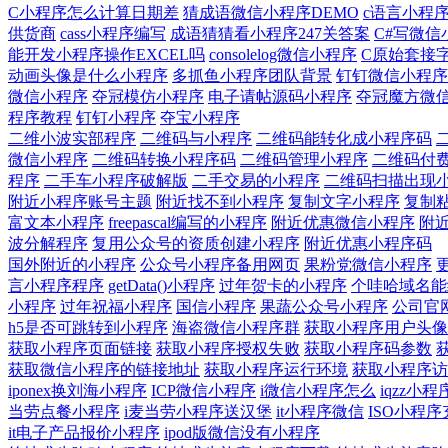
C小程序怎么计算日期差
猜成语微信小程序DEMO
c语言小程
供货商
cass小程序编写
成语猜猜看小程序247关答案
C#写微信
能开发小程序操作EXCEL吗
consolelog微信小程序
C原始套接
动画头像是什么小程序
多抓鱼小程序团队背景
钉钉微信小程序
微信小程序
夺冠模仿小程序
电子请帖源码小程序
夺冠魔方微
程序教程
钉钉小程序
夺宝小程序
二维小波实部程序
二维码与小程序
二维码能转化成小程序码
微信小程序
二维码转换小程序码
二维码管理小程序
二维码付
程序
二手车小程序破解版
二手交易的小程序
二维码扫描出现
附近小程序账号主题
附近找不到小程序
复制文字小程序
复制
富文本小程序
freepascal编写的小程序
附近优惠微信小程序
附
波分解程序
复用公众号的资质创建小程序
附近优惠小程序码
国外附近的小程序
公众号小程序备用网页
果粉党微信小程序
言小程序程序
getData()小程序
过年贺卡的小程序
个哇哈域名能
小程序
过年祝福小程序
国信小程序
果蔬公众号小程序
公司官
h5是否可跳转到小程序
海盗微信小程序群
获取小程序用户头像
获取小程序页面链接
获取小程序授权失败
获取小程序码参数
获取微信小程序的链接地址
获取小程序运行环境
获取小程序访
iponex换刘海小程序
ICP微信小程序
i微信小程序怎么
iqzz小程
当劳点餐小程序
i麦当劳小程序送汉堡
it小程序微信
ISO小程序
it电子产品报价小程序
ipod版微信没有小程序