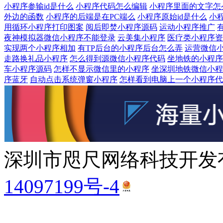
小程序参输id是什么
小程序代码怎么编辑
小程序里面的文字怎
外边的函数
小程序的后端是在PC端么
小程序原始id是什么
小程
用循环小程序打印图案
阅后即焚小程序源码
运动小程序推广
夜神模拟器微信小程序不能登录
云美集小程序
医疗类小程序资
实现两个小程序相加
有TP后台的小程序后台怎么弄
运营微信
走路换礼品小程序
怎么得到源微信小程序代码
坐地铁的小程序
车小程序源码
怎样不显示微信里的小程序
坐深圳地铁微信小程
序蓝牙
自动点击系统弹窗小程序
怎样看到电脑上一个小程序代
深圳市咫尺网络科技开发有
14097199号-4