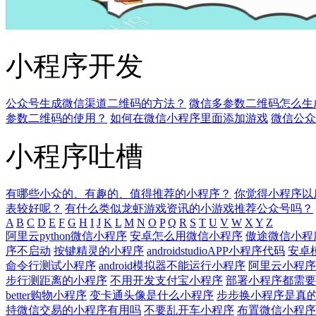
小程序开发
公众号生成微信渠道二维码的方法？
微信多参数二维码怎么生
参数二维码的使用？
如何在微信小程序里面添加游戏
微信公众
小程序吐槽
有哪些小众的、有趣的、值得推荐的小程序？
你觉得小程序以
表较好呢？
有什么类似龙虾游戏资讯的小游戏推荐公众号吗？
A
B
C
D
E
F
G
H
I
J
K
L
M
N
O
P
Q
R
S
T
U
V
W
X
Y
Z
阿里云python微信小程序
安卓怎么用微信小程序
傲途微信小程
序不启动
按键精灵的小程序
androidstudioAPP小程序代码
安卓
命令行测试小程序
android模拟器不能运行小程序
阿里云小程序so
步行测距离的小程序
不用开发支付宝小程序
部署小程序都需要
better购物小程序
变卡通头像是什么小程序
步步换小程序是真
持微信交易的小程序有用吗
不要乱开车小程序
布置微信小程序