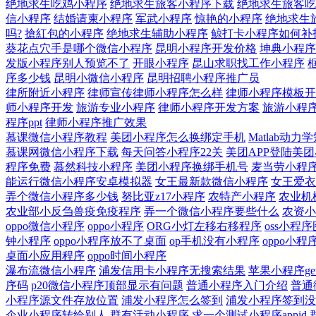
绝地求生吃鸡小程序
绝地求生旅客小程序下载
绝地求生旅客吃
信小程序
结婚请柬小程序
军武小程序
惊艳的小程序
绝地求生
吗?
搶紅包的小程序
绝地求生辅助小程序
鲸打卡小程序如何补
葵花点穴手是哪个微信小程序
昆明小程序开发价格
坤典小程序
发版小程序别人预览不了
开眼小程序
昆山求职找工作小程序
序多少钱
昆明小微信小程序
昆明招聘小程序推广员
律所附近小程序
律师宣传律师小程序怎么样
律师小程序模板开
师小程序开发
旅游专业小程序
律师小程序开发方案
旅游小程
程序ppt
律师小程序推广效果
慕课微信小程序教程
美团小程序怎么换绑定手机
Matlab动
慕课网微信小程序下载
每天问答小程序22关
美团APP登陆美
程序免费
慕然科技小程序
美团小程序换绑手机号
麦当劳小程
能运行微信小程序安卓模拟器
女王最新款微信小程序
女王爱衣
弄个微信小程序多少钱
努比亚z17小程序
农特产小程序
农业机
农业部小反刍兽疫免疫程序
弄一个微信小程序要些什么
农资小
oppo微信小程序
oppo小程序
ORG小灯左移右移程序
oss小程
钟小程序
oppo小程序放不了桌面
op手机没有小程序
oppo小
桌面小应用程序
oppo时间小程序
瀑布流微信小程序
浦发信用卡小程序无搜索结果
苹果小程序ge
序码
p20微信小程序顶部显示有问题
普通小程序入门介绍
普通
小程序源文件存放位置
浦发小程序怎么签到
浦发小程序签到没
企业小程序转给别人
群有活动小程序
求一个测试小程序appid