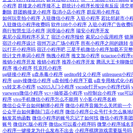
小程序
群接龙小程序接不上
群统计小程序长按没有反应
清空
删除
群团购接龙小程序
取消小店小程序
群应用小程序在
如何玩竞拍小程序
入驻微信小程序
入驻小程序
若比邻超市小
入驻微信小程序收费吗
软件108个小程序
入驻小程序广告收费
商行智慧生活小程序
润滑油小程序
瑞安小程序开发
索尼小应用程序不见了
宿迁小程序报价
索尼z2小应用程序
锁
宿迁小程序设计
宿州万达广场小程序
所有小程序之间的跳转
以打开小程序吗
宿迁小程序吧
三星手机微信小程序加载不完整
统计文件单词小程序
拖拽小程序
推文加小程序
tictactoe小程序vi
推销小程序开发
推销小程序
推荐小程序开发
腾讯大王卡聊微
程序
推小程序
托克托小程序
ug链接小程序
u盘杀毒小程序
ueditor转义小程序
utilrequest小
程序
unity接微信小程序
u盘创维小程序下载
u盘专用格式化小
vx转文本小程序
vs2015入门小程序
vscode打开wpy小程序代码
vueweex微信小程序
vc++抽签器小程序
vs控制台小程序
vue
程序
vivo手机微信小程序怎么不能用
V小客小程序名称
微信公众平台如何解绑小程序
微信小程序音频怎么关闭前一个
公众平台如何删除门店小程序
微信小程序公众号打卡怎么换地
触发其他函数
微信小程序的账号忘记了如何找
微信小程序美团
账号
微信PC版小程序
微信pc可以看小程序吗
微擎小程序域名
小程序一键接龙为什么发布不出去
小程序棋牌游戏需要版号吗