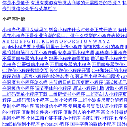
你是不是傻子
有没有类似有赞微店商城的无需囤货的货源？
抖
嵌到微信公众平台菜单栏？
小程序吐槽
小程序代理可以做吗？
抖音小程序什么时候会正式开放？
有什
现在小程序正是企业浪潮的风口。做什么类型的小程序表较好
A
B
C
D
E
F
G
H
I
J
K
L
M
N
O
P
Q
R
S
T
U
V
W
X
Y
Z
applet小程序要下载吗
阿里云上传小程序
按钮控制小灯的程序
模拟器电脑可以用小程序吗
安卓桌面小程序调
奥德赛小里程序
不需要服务器的小程序
部署小程序都需要啥
辟谣助手小程序牛
小程序
部署微信小程序
不用服务器的小程序
不用服务器微信
C#微信小程序数据交互
长治微信小程序开通
C++和好玩的小
程序诈骗
c语言小程序的软件名字
传图识字小程序有问题没
c
夺冠魔方小程序怎么样
带节假日的日历桌面小程序
调试模式已
夺冠模仿小程序
调节字体的小程序
调试小程序电脑
读取小程
二维码菜单小程序下载
二维码情书小程序
二维码进入小程序页
程序
二维码预约小程序
二维小波程序
二维小波多尺度分解程
复制小程序内容
富途微信小程序
复用服务号资质认证小程序
的小程序
复制到文件夹小程序
复制别人的小程序
富文本转微
果园小程序
个体工商户能不能办小程序
关闭进程小程序
过年
html5跳转到小程序
gwbasic小程序
国学字典的微信小程序
国外