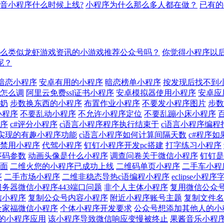
音小程序什么时候上线?
小程序为什么那么多人都在做？
已有的
么类似龙虾游戏资讯的小游戏推荐公众号吗？
你觉得小程序以
呢？
暗恋小程序
安卓有用的小程序
暗恋榜单小程序
按发现后找不到
怎么调
阿里云免费ssl证书小程序
安卓模拟器使用小程序
安卓应
奶
步数换东西的小程序
布置作业小程序
不要发小程序图片
步数
小程序
不要乱动小程序
不允许小程序定位
不要乱蹦小床小程序
程序
c#评分小程序
c语言小程序程序执行结束于
c语言小程序编程
#实现的有趣小程序功能
c语言小程序如何计算间隔天数
c#程序
禁用小程序
代驾小程序
钉钉小程序开发pc搭建
打字练习小程序
序码参数
动画头像是什么小程序
调查问卷关于微信小程序
钉钉是
面
二维火您的小程序已成功上线
二维码单页小程序
二手车小程
序
二手市场小程序
二维非稳态导热c语编程小程序
eclipse小
服务器微信小程序443端口问题
非个人主体小程序
复用微信公众
信小程序
复制公众号内容小程序
附近小程序账号主题
复制文件名
全家福微信小程序
个体小程序开发要求
公众号想添加其他人的小
的小程序应用
该小程序导致微信响应变慢被终止
果酱音乐小程