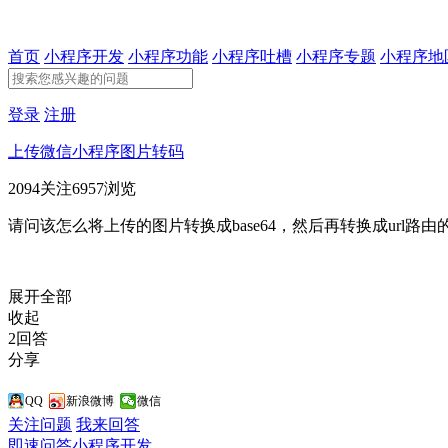
首页
小程序开发
小程序功能
小程序吐槽
小程序专题
小程序地
登录
注册
上传微信小程序图片转码
2094关注
6957浏览
请问该怎么将上传的图片转换成base64，然后再转换成url
展开全部
收起
2回答
分享
QQ
新浪微博
微信
关注问题
我来回答
即速问答
小程序开发