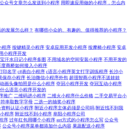
公众号文章怎么发送到小程序
用即速应用做的小程序，怎么内
后的发展怎么样？
有哪些小众的、有趣的、值得推荐的小程序？
小程序
按键精灵小程序
安卓应用开发小程序
按摩椅小程序
安卓
用小程序开发
宝汗水日记小程序多图
不用域名的空间安装小程序
不用开发的
百度商桥如何接入小程序
打印名字
c#表白小程序
c语言小程序英文打字训练程序
长沙小
如果保存小程序
长治微信小程序外包
超强智商小程序不送娃娃
动画头像拍照是什么小程序
夺冠小程序开发
夺冠互动小程序
什么语言小程序开发的
序推广
二维码进小程序
二维火小程序什么价格
二手交易平台小
程序字符串取数字字母
二选一的抽奖小程序
号资料认证小程序
附近小程序主体必须是公司吗
附近找不到我
小程序
附近找不到小程序
阜阳小程序公司
程序
过年红包用哪个小程序
get方式的小程序怎么写
公众号
序
公众号小程序菜单都添加什么内容
果蔬配送小程序