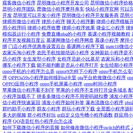
窥客微信小程序
昆明微信小程序开发公司
昆明微信小程序价格
昆明小程序团队
罋微信小程序摩拜单车
快站小程序官网
可以完
开发
昆明里可以开发小程序
昆明微信小程序开发服务商
昆明
律师所微信小程序
律所小程序
聊天小程序删
律师小程序模板
用小程序吗
律师小程序收费
律师小程序效果
律金汇小程序
律
模拟器运行小程序
免费直播nba的小程序
慕课小程序视频教程
程序开发视频百度云
慕课网微信小程序网盘
慕课小程序
摩拜
绑
门店小程序优惠券设置后台
慕课网小程序下载
mate10微
农家乐淘小程序
农民手机技能培训小程序
女神新款小程序是不
历小程序
女生发型小程序
女程序员超小比基尼
农家乐和小程
挪车小程序下载
能不能判断是否从小程序打开
女生经期小程序
oppo手机的小程序怎么弄
oppor9怎样下小程序
oppo手机怎么
序
OPPOa59s小程序如何移到sd卡里
ota平台抢推微信小程序
o
OPPO应用小程序
oppo手机屏幕小程序
oppo时间小程序
苹果微信小程序看不到字
苹果的小程序不支持打开业务域名
配
小程序加载不了
拼多多微信小程序不用密码就扣费
浦发小程序
信小程序快速返回
浦发小程序如何补签
瀑布流微信小程序
ph
群约助手小程序
群友小程序
群玩小程序下载
全景图小程序源
多大的视频
群小程序好玩
qt自定义信号槽小程序函数
群应用小
程序
QQ语音红包小程序厼怎么读
如何下载微信小程序的音频
如何修改微信小程序switch的样式