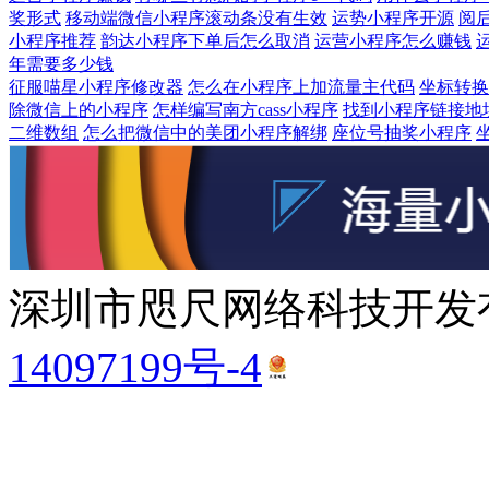
奖形式
移动端微信小程序滚动条没有生效
运势小程序开源
阅
小程序推荐
韵达小程序下单后怎么取消
运营小程序怎么赚钱
年需要多少钱
征服喵星小程序修改器
怎么在小程序上加流量主代码
坐标转换
除微信上的小程序
怎样编写南方cass小程序
找到小程序链接地
二维数组
怎么把微信中的美团小程序解绑
座位号抽奖小程序
深圳市咫尺网络科技开发有
14097199号-4