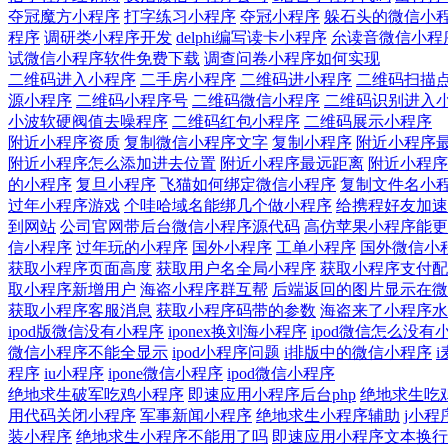
夺冠魔方小程序
打字练习小程序
夺冠小程序
躲石头的微信小
程序
调研类小程序开发
delphi编写读卡小程序
厼读音微信小程
试微信小程序软件免费下载
调查问卷小程序如何实现
二维码进入小程序
二手房小程序
二维码进小程序
二维码扫描
源小程序
二维码小程序号
二维码微信小程序
二维码识别进入
小波软硬阀值去噪程序
二维码红包小程序
二维码展示小程序
附近小程序资质
复制微信小程序文字
复制小程序
附近小程序
附近小程序怎么添加进去位置
附近小程序最远距离
附近小程序
的小程序
复旦小程序
飞猫如何绑定微信小程序
复制文件名小
过年小程序游戏
个哇哈域名能绑几个做小程序
给携程好友加速
到网站
公司官网带后台微信小程序源代码
高仿苹果小程序能更
信小程序
过年玩的小程序
国外小程序
工单小程序
国外微信小
获取小程序页面高度
获取用户名全局小程序
获取小程序支付配
取小程序新增用户
海盗小程序群互帮
后端返回的图片显示在微
获取小程序客服消息
获取小程序码带的参数
海盗来了小程序水
ipod版微信没有小程序
iponex换刘海小程序
ipod微信怎么没有
微信小程序不能全显示
ipod小程序问题
i排版中的微信小程序
程序
iu小程序
ipone微信小程序
ipod微信小程序
绝地求生破军吃鸡小程序
即速应用小程序后台php
绝地求生吃鸡
用代码关闭小程序
军事新闻小程序
绝地求生小程序辅助
j小
装小程序
绝地求生小程序不能用了吗
即速应用小程序文本换行