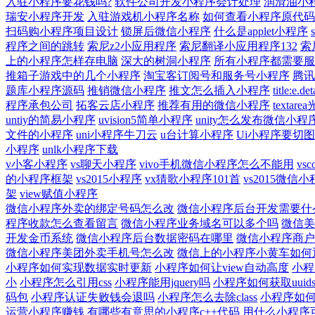
入驻小程序要花钱吗?
软件公司开发小程序会计处理
润滑油小
瑞安小程序开发
入驻游戏机小程序名称
如何查看小程序原代码
扫码购小程序项目设计
锁屏后微信小程序
什么是applet小程序
程序之间的跳转
索尼z2小应用程序
索尼翻译小应用程序132
索
上的小程序怎样存电脑
深大的树洞小程序
所有小程序都需要服
推箱子游戏中的几个小程序
淘宝客订阅号和服务号小程序
腾讯
题库小程序源码
推销微信小程序
推文怎么插入小程序
title:e.
程序承包公司
拓客云店小程序
推荐有用的微信小程序
texta
untiy的简易小程序
uvision5简单小程序
unity怎么发布微信小程
文件的小程序
uni小程序牛刀云
u台计算小程序
Ui小程序要切
小程序
unlk小程序下载
v小客小程序
vs聊天小程序
vivo手机微信小程序怎么不能用
vs
的小程序框架
vs2015小程序
vx猜歌小程序101首
vs2015微信
架
view赋值小程序
微信小程序外卖的绑定号码怎么改
微信小程序后台开发需要什
程序收款怎么查看留言
微信小程序业务域名可以多个吗
微信美
开发金币系统
微信小程序后台数据密码在哪里
微信小程序商户
微信小程序美团外卖手机号怎么改
微信上的小程序小黄车如何
小程序如何实现数据实时更新
小程序如何让view自动高度
小程
小
小程序怎么引用css
小程序能用jquery吗
小程序如何获取uuid
码包
小程序认证失败钱会退吗
小程序怎么去除class
小程序如
运营小程序赚钱
有哪些有意思的小程序c++代码
用什么小程序