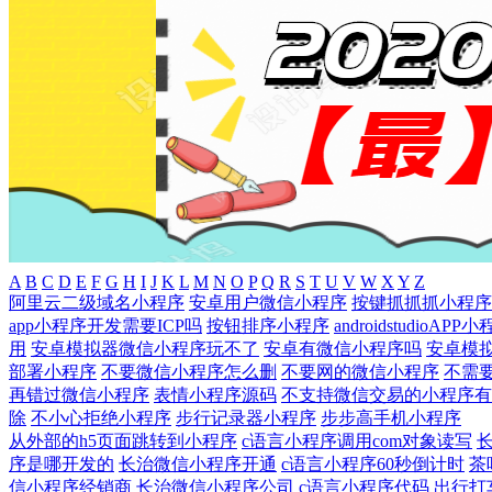
A
B
C
D
E
F
G
H
I
J
K
L
M
N
O
P
Q
R
S
T
U
V
W
X
Y
Z
阿里云二级域名小程序
安卓用户微信小程序
按键抓抓抓小程序
app小程序开发需要ICP吗
按钮排序小程序
androidstudioAP
用
安卓模拟器微信小程序玩不了
安卓有微信小程序吗
安卓模
部署小程序
不要微信小程序怎么删
不要网的微信小程序
不需
再错过微信小程序
表情小程序源码
不支持微信交易的小程序有
除
不小心拒绝小程序
步行记录器小程序
步步高手机小程序
从外部的h5页面跳转到小程序
c语言小程序调用com对象读写
序是哪开发的
长治微信小程序开通
c语言小程序60秒倒计时
茶
信小程序经销商
长治微信小程序公司
c语言小程序代码
出行打