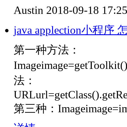
Austin
2018-09-18 17:2
java applection小
第一种方法：
Imageimage=getToolkit
法：
URLurl=getClass().getR
第三种：Imageimage=im