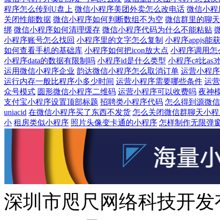
程序怎么传到U盘上
微信小程序美团外卖怎么改电话
微信小程
关闭性能数据
微信小程序如何判断数组不为空
微信群里的聊天
绑
微信小程序如何清理缓存
微信小程序代码为什么不能粘贴
小程序账号怎么找回
小程序里的文字怎么复制
小程序appjs
如何查看手机的基础库
小程序如何把icon放大点
小程序调用怎
小程序data的数据有限制吗
小程序id是什么类型
小程序c#比as
运用微信小程序企业
韵达微信小程序怎么取消订单
运营小程序
运行内存一般比程序小多少时间
运营小程序需要哪些条件
运营
众号模式
圆形微信小程序二维码
运营小程序可以收费吗
夜神
支付宝小程序设置顶部标题
招聘类小程序代码
怎么得到源微信
uniacid
在微信小程序买了东西不发货
怎么关闭微信群聊天小程
小
租房类似小程序
照片头像变卡通的小程序
怎样制作无限弹
深圳市咫尺网络科技开发有