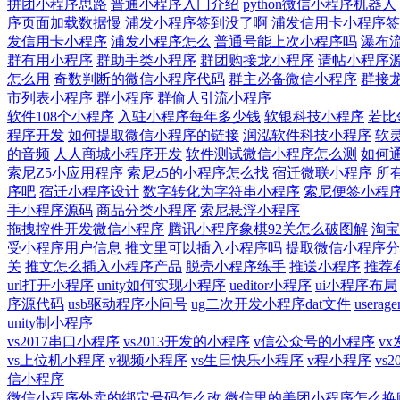
拼团小程序思路
普通小程序入门介绍
python微信小程序机器人
序页面加载数据慢
浦发小程序签到没了啊
浦发信用卡小程序签
发信用卡小程序
浦发小程序怎么
普通号能上次小程序吗
瀑布
群有用小程序
群助手类小程序
群团购接龙小程序
请帖小程序
怎么用
奇数判断的微信小程序代码
群主必备微信小程序
群接
市列表小程序
群小程序
群偷人引流小程序
软件108个小程序
入驻小程序每年多少钱
软银科技小程序
若比
程序开发
如何提取微信小程序的链接
润泓软件科技小程序
软
的音频
人人商城小程序开发
软件测试微信小程序怎么测
如何
索尼Z5小应用程序
索尼z5的小程序怎么找
宿迁微联小程序
所
序吧
宿迁小程序设计
数字转化为字符串小程序
索尼便签小程
手小程序源码
商品分类小程序
索尼悬浮小程序
拖拽控件开发微信小程序
腾讯小程序象棋92关怎么破图解
淘宝
受小程序用户信息
推文里可以插入小程序吗
提取微信小程序分
关
推文怎么插入小程序产品
脱壳小程序练手
推送小程序
推荐
url打开小程序
unity如何实现小程序
ueditor小程序
ui小程序布局
序源代码
usb驱动程序小问号
ug二次开发小程序dat文件
usera
unity制小程序
vs2017串口小程序
vs2013开发的小程序
v信公众号的小程序
v
vs上位机小程序
v视频小程序
vs生日快乐小程序
v程小程序
vs
信小程序
微信小程序外卖的绑定号码怎么改
微信里的美团小程序怎么换