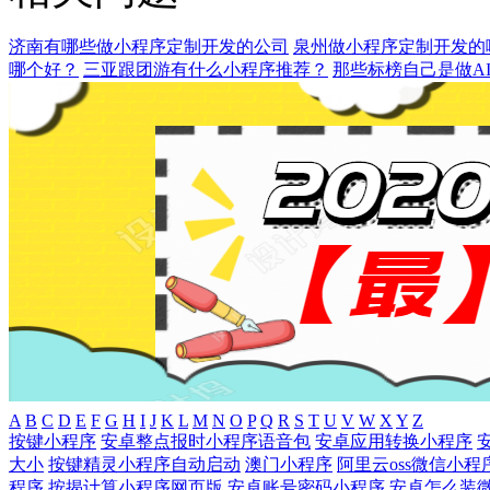
济南有哪些做小程序定制开发的公司
泉州做小程序定制开发的
哪个好？
三亚跟团游有什么小程序推荐？
那些标榜自己是做A
A
B
C
D
E
F
G
H
I
J
K
L
M
N
O
P
Q
R
S
T
U
V
W
X
Y
Z
按键小程序
安卓整点报时小程序语音包
安卓应用转换小程序
大小
按键精灵小程序自动启动
澳门小程序
阿里云oss微信小程
程序
按揭计算小程序网页版
安卓账号密码小程序
安卓怎么装