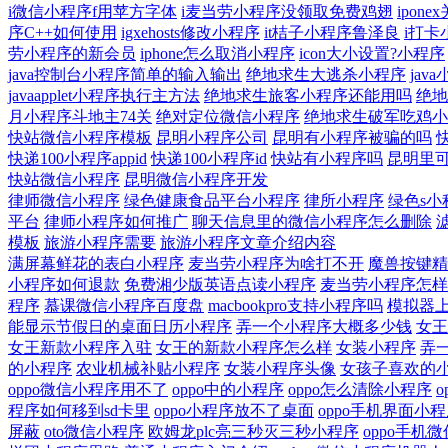
i微信小程序f用苹方字体
i麦当劳小程序没领取免费鸡翅
ipon
序C++如何使用
igxehosts修改小程序
it桔子小程序鲁泽良
i打卡
劳小程序的新会员
iphone怎么取消小程序
icon大小设置?小程序
java控制台小程序简单的输入输出
绝地求生大逃杀小程序
jav
javaapplet小程序执行主方法
绝地求生旅客小程序还能用吗
绝地
月小程序斗地主74关
绝对定位微信小程序
绝地求生破军吃鸡小
快站微信小程序模板
昆明小程序公司
昆明有小程序被骗的吗
快递100小程序appid
快递100小程序id
快站有小程序吗
昆明里
快站微信小程序
昆明微信小程序开发
律师微信小程序
绿色健康食品平台小程序
律所小程序
绿色s小
平台
律师小程序如何推广
聊天信息里的微信小程序怎么删除
模板
旅游小程序需要
旅游小程序文章介绍内容
满屏幕鲜花的表白小程序
麦当劳小程序为啥打不开
魔兽按键精
小程序如何退款
免费湘少版英语点读小程序
麦当劳小程序怎样
程序
慕课微信小程序百度盘
macbookpro支持小程序吗
模拟器
能显示节假日的桌面日历小程序
弄一个小程序大概多少钱
女王
女王新款小程序入驻
女王的新款小程序怎么样
女装小程序
弄
的小程序
农业机械补贴小程序
女装小程序头像
女孩子喜欢的
oppo微信小程序用不了
oppo中的小程序
oppo怎么清除小程序
程序如何移到sd卡里
oppo小程序放不了桌面
oppo手机界面小
屏蔽
oto微信小程序
欧姆龙plc亮三秒灭三秒小程序
oppo手机