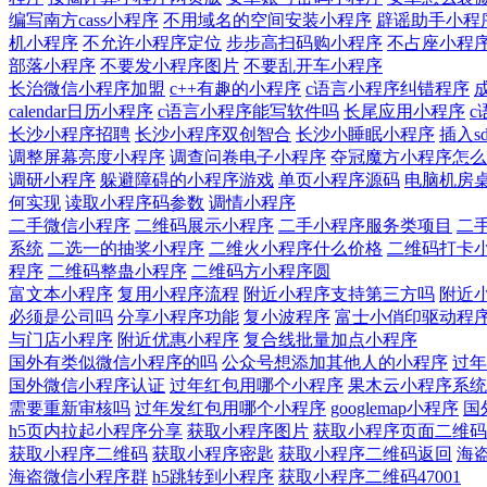
编写南方cass小程序
不用域名的空间安装小程序
辟谣助手小程
机小程序
不允许小程序定位
步步高扫码购小程序
不占座小程
部落小程序
不要发小程序图片
不要乱开车小程序
长治微信小程序加盟
c++有趣的小程序
c语言小程序纠错程序
calendar日历小程序
c语言小程序能写软件吗
长尾应用小程序
c
长沙小程序招聘
长沙小程序双创智合
长沙小睡眠小程序
插入s
调整屏幕亮度小程序
调查问卷电子小程序
夺冠魔方小程序怎么
调研小程序
躲避障碍的小程序游戏
单页小程序源码
电脑机房
何实现
读取小程序码参数
调情小程序
二手微信小程序
二维码展示小程序
二手小程序服务类项目
二
系统
二选一的抽奖小程序
二维火小程序什么价格
二维码打卡
程序
二维码整蛊小程序
二维码方小程序圆
富文本小程序
复用小程序流程
附近小程序支持第三方吗
附近小
必须是公司吗
分享小程序功能
复小波程序
富士小俏印驱动程
与门店小程序
附近优惠小程序
复合线批量加点小程序
国外有类似微信小程序的吗
公众号想添加其他人的小程序
过年
国外微信小程序认证
过年红包用哪个小程序
果木云小程序系统
需要重新审核吗
过年发红包用哪个小程序
googlemap小程序
国
h5页内拉起小程序分享
获取小程序图片
获取小程序页面二维码
获取小程序二维码
获取小程序密匙
获取小程序二维码返回
海
海盗微信小程序群
h5跳转到小程序
获取小程序二维码47001