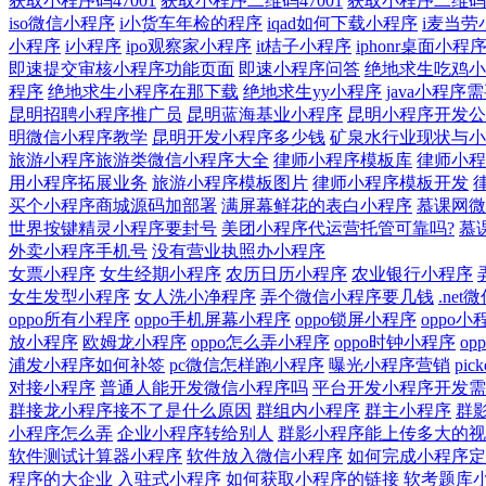
获取小程序码47001
获取小程序二维码47001
获取小程序二维码
iso微信小程序
i小货车年检的程序
iqad如何下载小程序
i麦当
小程序
i小程序
ipo观察家小程序
it桔子小程序
iphonr桌面小程
即速提交审核小程序功能页面
即速小程序问答
绝地求生吃鸡小
程序
绝地求生小程序在那下载
绝地求生yy小程序
java小程序需要
昆明招聘小程序推广员
昆明蓝海基业小程序
昆明小程序开发公
明微信小程序教学
昆明开发小程序多少钱
矿泉水行业现状与小
旅游小程序旅游类微信小程序大全
律师小程序模板库
律师小程
用小程序拓展业务
旅游小程序模板图片
律师小程序模板开发
买个小程序商城源码加部署
满屏幕鲜花的表白小程序
慕课网微
世界按键精灵小程序要封号
美团小程序代运营托管可靠吗?
慕
外卖小程序手机号
没有营业执照办小程序
女票小程序
女生经期小程序
农历日历小程序
农业银行小程序
女生发型小程序
女人洗小净程序
弄个微信小程序要几钱
.ne
oppo所有小程序
oppo手机屏幕小程序
oppo锁屏小程序
oppo
放小程序
欧姆龙小程序
oppo怎么弄小程序
oppo时钟小程序
op
浦发小程序如何补签
pc微信怎样跑小程序
曝光小程序营销
pi
对接小程序
普通人能开发微信小程序吗
平台开发小程序开发需
群接龙小程序接不了是什么原因
群组内小程序
群主小程序
群
小程序怎么弄
企业小程序转给别人
群影小程序能上传多大的视
软件测试计算器小程序
软件放入微信小程序
如何完成小程序定
程序的大企业
入驻式小程序
如何获取小程序的链接
软考题库