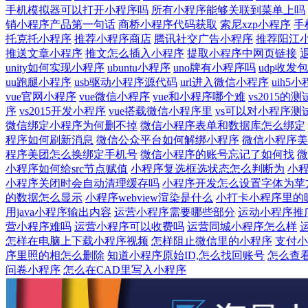
手机模拟器可以打开小程序吗
所有小程序能够关联到菜单上吗
销小程序产品第一句话
商桥小程序代码获取
索尼xzp小程序
手
托克托小程序
推荐小程序商店
腾讯社交广告小程序
推荐阳江
推送文章小程序
推文怎么插入小程序
提取小程序中网页链接
unity如何实现小程序
ubuntu小程序
uno牌有小程序吗
udp收发
uu跑腿小程序
usb驱动小程序源代码
url进入微信小程序
uih5
vue官网小程序
vue微信小程序
vue和小程序哪个难
vs2015的
序
vs2015开发小程序
vue搭载微信小程序里
vs可以对小程序测
微信绑定小程序为何删不掉
微信小程序表单和数据库怎么绑定
程序如何刷新消息
微信公众平台如何解绑小程序
微信小程序美
程序美团怎么换绑定手机号
微信小程序的账号忘记了如何找
微
小程序如何给src节点赋值
小程序复选框选状态怎么判断为
小
小程序关闭时会自动清理缓存吗
小程序开发怎么设置字体为苹
的数据怎么显示
小程序webview渲染是什么
小打卡小程序里的
用java小程序输出内容
运营小程序需要哪些部分
运动小程序推
营小程序难吗
运营小程序可以收费吗
运营同城小程序怎么样
怎样在电脑上下载小程序视频
怎样阻止微信里的小程序
支付小
序里照的相怎么删除
知道小程序原始ID,怎么找回账号
怎么查
问卷小程序
怎么在CAD里写入小程序