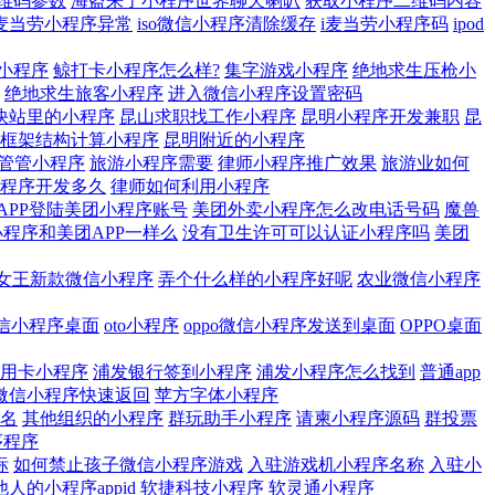
维码参数
海盗来了小程序世界聊天喇叭
获取小程序二维码内容
i麦当劳小程序异常
iso微信小程序清除缓存
i麦当劳小程序码
ipod
小程序
鲸打卡小程序怎么样?
集字游戏小程序
绝地求生压枪小
绝地求生旅客小程序
进入微信小程序设置密码
快站里的小程序
昆山求职找工作小程序
昆明小程序开发兼职
昆
框架结构计算小程序
昆明附近的小程序
管管小程序
旅游小程序需要
律师小程序推广效果
旅游业如何
程序开发多久
律师如何利用小程序
APP登陆美团小程序账号
美团外卖小程序怎么改电话号码
魔兽
程序和美团APP一样么
没有卫生许可可以认证小程序吗
美团
女王新款微信小程序
弄个什么样的小程序好呢
农业微信小程序
微信小程序桌面
oto小程序
oppo微信小程序发送到桌面
OPPO桌面
用卡小程序
浦发银行签到小程序
浦发小程序怎么找到
普通app
微信小程序快速返回
苹方字体小程序
名
其他组织的小程序
群玩助手小程序
请柬小程序源码
群投票
序程序
标
如何禁止孩子微信小程序游戏
入驻游戏机小程序名称
入驻小
人的小程序appid
软捷科技小程序
软灵通小程序