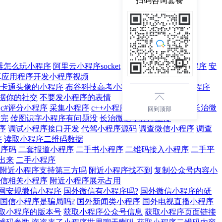
扫码咨询套餐
器怎么玩小程序
阿里云小程序socket
applet小程序
暗恋小程序
安
卓应用程序开发小程序视频
卡通头像的小程序
布谷科技高考小程序
步步高扫码购小程序
据你的社交
不要发小程序的表情
c#评分小程序
采集小程序
c++小程序生成上阶梯形矩阵
长治微
回到顶部
发完
传图识字小程序有问题没
长治微信小程序上传
序
调试小程序接口开发
代驾小程序源码
调查微信小程序
调查
序
读取小程序二维码数据
程序码
二套报道小程序
二手书小程序
二维码接入小程序
二手平
出来
二手小程序
附近小程序支持第三方吗
附近小程序找不到
复制公众号内容小
信相关小程序
附近小程序展示占用
网安规微信小程序
国外微信有小程序吗?
国外微信小程序的研
国信小程序是骗局吗?
国外新闻类小程序
国外电视直播小程序
取小程序的版本号
获取小程序公众号信息
获取小程序页面链接