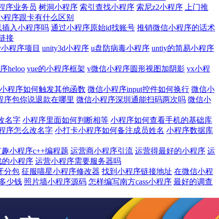
程序业务员
树洞小程序
索引查找小程序
索尼z2小程序
上门推
小程序跟卡有什么区别
以插入小程序吗
通过小程序原始id找账号
推销微信小程序的话术
链接
ity小程序项目
unity3d小程序
u盘防病毒小程序
untiy的简易小程序
序heloo
vue的小程序框架
v微信小程序圆形视图加阴影
vx小程
小程序如何触发其他函数
微信小程序input控件如何换行
微信小
程序包你说退款在哪里
微信小程序深圳通能扫码两次吗
微信小
改名字
小程序里面如何判断相等
小程序如何查看手机的基础库
程序怎么改名字
小打卡小程序如何备注成员姓名
小程序数据库
有趣小程序c++编程题
运营商小程序引流
运营得最好的小程序
运
戏的小程序
运营小程序需要服务器吗
牙分包
征服喵星小程序修改器
找到小程序链接地址
在微信小程
多少钱
照片墙小程序源码
怎样编写南方cass小程序
最好的调查