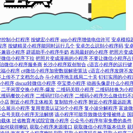
键控制小灯程序
按键宏小程序
app小程序增值电信许可
安卓模拟
程序
按键精灵小程序能同时运行几个
安卓怎么识别小程序码
安
不兼容小程序
辟谣助手小程序牛奶
布局最好的小程序
把照片变成
要微信小程序下拉
把照片变成漫画的小程序
不要让微信小程序占
治微信小程序服务商
长沙小程序双创智合
c语言小程序的运行键
祝福小程序
c#微信小程序加密数据解密算法
c语言小程序发牌不
序上传不了文档怎么办
斗小程序地主残局二十关
钉钉实用的小程
小程序
discuz转微信小程序
夺宝类小程序
动画头像是什么小程
二手闲置交换小程序-爆发
二维码关联小程序
二维码转换为小
二维码餐饮小程序
二维码打印小程序
二维码小程序怎么微信扫不
小店
附近小程序主体相关
复制软件小程序
附近小程序最远距离
怎么展示小程序
复用资质认证50个小程序
复小波分解程序
富途微
公众号关联小程序无法解绑
该小程序可能导致微信变慢被终止
国
的载体
过省教育考试院官微小程序
公众号小程序年审免费的条件
如何获得喇叭
获取小程序来源接口
获取微信小程序版本信息
获