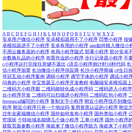
A
B
C
D
E
F
G
H
I
J
K
L
M
N
O
P
Q
R
S
T
U
V
W
X
Y
Z
安卓用户微信小程序
安卓模拟器用不了小程序
凹赞小程序
按
卓模拟器进不了小程序
安卓有用的小程序
app如何植入微信小
不用云服务器的小程序
布局小程序版式
部署小程序
部分安卓
步数换礼品的小程序
布置作业的小程序
步行记录器小程序
不
c小程序运行完按任意键不退出
c语言小程序倒计时10秒代码
长
信小程序加盟
长治微信小程序供应商
长沙小程序商城
c#生日
夺冠互动小程序案例
调研小程序
调节字体的小程序
调试小程
问卷的小程序
夺宝答题王小程序开发教程
电脑端安卓模拟器上
二维码方小程序圆
二维码能转化成小程序码
二维码进入小程序
台小程序开发
二维码可以扫描进小程序吗
二维码红包小程序
freepascal编写的小程序
复制文字小程序
附近小程序找不到微信
程序
附近小程序只有一个地址吗
复用资质认证的小程序
附近
过年全家福微信小程序
国外如何发布小程序
国外类似小程序
究现状
个哇哈域名能绑几个做小程序
工单小程序
国外小程序
获取页面参数小程序
海盗来了微信小程序助力
海盗来了小程序