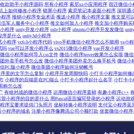
收款助手小程序源码
所有小程序
索尼xz小应用程序
宿迁微信小
机上如何修改小程序
锁屏小程序
索尼笔记本桌面小程序
深圳通
小程序
推销小程序专业术语
推送小程序
推小程序文案
推文里可
退伍军人服务中心小程序
推文如何加入小程序
推文加小程序购买
包小程序
unity开发小程序
usb小程序
ubuntu小程序开发发微信
un
小程序是什么
untiy3d小程序
测试小程序
vc6.0小程序代码
vivo手机微信小程序怎么不能用
vs小程
试吗
vue可以开发小程序么
vs2015微信小程序
vue开发小程序
微信小程序如何导入css文件
微信小程序hover效果怎么实现
微信
团外卖手机号怎么改
微信小程序美团外卖怎么换手机号
微信小
信PC版小程序
微信美团小程序如何注销帐号
程序里的文字怎么复制
小程序开发周期快吗
小打卡小程序如何修
方
小程序的后端是在PC端么
小打卡小程序起什么名字
小打卡小
昵称怎么改
广
有啥对战的微信小程序
运用微信小程序直销
有趣小程序c++
运营小程序的目的是什么
用Pascal语言编写登录的小程序
运动游
程序宝要求提供门头照片
坐标转换小程序说明
支付宝小程序蓝
看小程序的域名
注册小程序像腾讯公司小额打款
坐套微信小程序