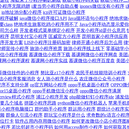
途径
海盗来了小程序喇叭刷取
获取小程序码失败
获取小程序二
劳小程序无限鸡翅
i麦当劳小程序自助点餐
iponex微信没有小程序
序
ip地址池分配小程序
icp许可证微信小程序
程序破解
java微信小程序接口API
Java循环语句小程序
绝地求饶
class
绝地求生旅客吃鸡小程序用不了
Java小程序动态显示爱你
司怎么样
开发者模式菜单绑定小程序
开发小程序id是什么意思
程序
昆明支付宝小程序
匡威官方小程序
昆明首家小程序供应商
序开发方案
LISP小程序注册码加密
律师开通小程序后怎么用
律
律师宣传小程序
旅游小程序抢票
旅游小程序线上线下
零基础学小
信小程序视频
慕课微信小程序下载
慕课网微信小程序网盘
美团
课网小程序课程
慕课网小程序实战
慕课微信小程序百度盘
美团小
弄微信挂件的小程序
努比亚z17小程序
农民手机技能培训小程序
t微信小程序客服消息
女人游小程序是什么
农庄微信公众号小程序
小程序不支持分屏
op官方网站小程序
oppo手机桌面小程序
OPPO
por15桌面小程序
oppo手机微信没小程序
oppo微信小程序满屏
ckerview样式小程序
浦江小程序开发
php能做钉钉小程序ide
浦发信
要几个域名
拼团小程序思路
python微信小程序机器人
苹果手机
影小程序电脑接口
群约助手小程序
群运用小程序
群统计小程序实
频
群偷人引流小程序
群玩宝小程序是什么
求奇数的c语言小程
位打卡
软件占用内存用微信小程序
如何更改微信小店小程序图
小程序
若比邻超市小程序码
如何用access制作小程序
如何获取其他