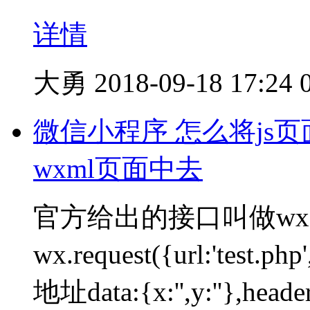
详情
大勇
2018-09-18 17:24
微信小程序 怎么将js页面
wxml页面中去
官方给出的接口叫做wx.
wx.request({url:'t
地址data:{x:'',y:''},header