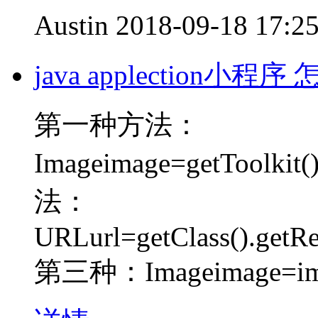
Austin
2018-09-18 17:2
java applection小
第一种方法：
Imageimage=getToolkit
法：
URLurl=getClass().getR
第三种：Imageimage=im